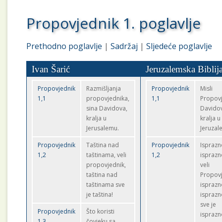
Propovjednik 1. poglavlje
Prethodno poglavlje
|
Sadržaj
|
Sljedeće poglavlje
Ivan Šarić
Jeruzalemska Biblij
Propovjednik
Razmišljanja
Propovjednik
Misli
1,1
propovjednika,
1,1
Propovj
sina Davidova,
Davidov
kralja u
kralja u
Jerusalemu.
Jeruzal
Propovjednik
Taština nad
Propovjednik
Isprazn
1,2
taštinama, veli
1,2
isprazn
propovjednik,
veli
taština nad
Propovj
taštinama sve
isprazn
je taština!
isprazn
sve je
Propovjednik
Što koristi
isprazn
1,3
čovjeku sa