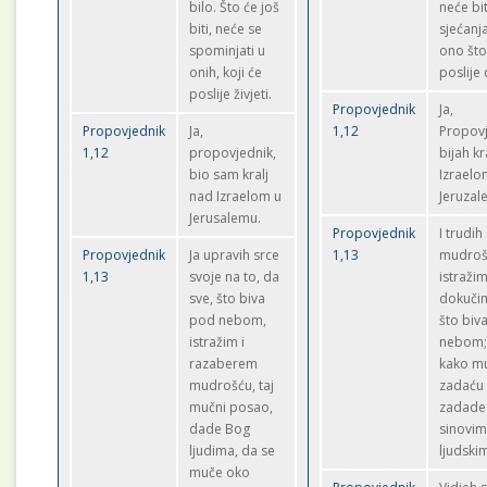
bilo. Što će još
neće bit
biti, neće se
sjećanj
spominjati u
ono što
onih, koji će
poslije 
poslije živjeti.
Propovjednik
Ja,
Propovjednik
Ja,
1,12
Propovj
1,12
propovjednik,
bijah kr
bio sam kralj
Izraelo
nad Izraelom u
Jeruzal
Jerusalemu.
Propovjednik
I trudih
Propovjednik
Ja upravih srce
1,13
mudroš
1,13
svoje na to, da
istražim
sve, što biva
dokuči
pod nebom,
što biv
istražim i
nebom;
razaberem
kako m
mudrošću, taj
zadaću
mučni posao,
zadade
dade Bog
sinovi
ljudima, da se
ljudski
muče oko