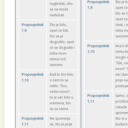
Propovjednik
Što je b
nagledati, uho
1,9
opet će 
se ne može
što se č
naslušati.
opet će
Propovjednik
Što je bilo,
činiti, 
1,9
opet će biti,
ništa n
što se je
suncem
dogodilo, opet
Propovjednik
Ima li i
će se dogoditi i
1,10
čemu bi
ništa novo
moglo r
nema rod
"Gle, ov
suncem.
novo!" 
Propovjednik
Kad bi što bilo,
već da
1,10
o čem bi se
prije na
reklo: "Evo,
postoja
nešto novo!",
Propovjednik
Samo, 
to je već bilo u
1,11
prošlos
vremena, što
ostade 
su za nama.
spomen
Propovjednik
Ne spominje
što ni u
1,11
se, što je prije
budućn