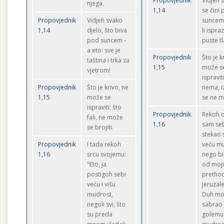
Propovjednik
Vidjeh 
njega.
1,14
se čini
Propovjednik
Vidjeh svako
suncem
1,14
djelo, što biva
li ispra
pod suncem -
puste t
a eto: sve je
Propovjednik
Što je k
taština i trka za
1,15
može s
vjetrom!
ispravit
Propovjednik
Što je krivo, ne
nema, iz
1,15
može se
se ne m
ispraviti; što
Propovjednik
Rekoh 
fali, ne može
1,16
sam seb
se brojiti.
stekao
Propovjednik
I tada rekoh
veću m
1,16
srcu svojemu:
nego bi
"Eto, ja
od moj
postigoh sebi
prethod
veću i višu
Jeruzal
mudrost,
Duh mo
negoli svi, što
sabrao 
su preda
golemu