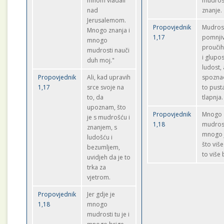
mnom vladali
mudrost
nad
znanje.
Jerusalemom.
Propovjednik
Mudros
Mnogo znanja i
1,17
pomnji
mnogo
proučih
mudrosti nauči
i glupos
duh moj."
ludost, 
Propovjednik
Ali, kad upravih
spoznao
1,17
srce svoje na
to pust
to, da
tlapnja.
upoznam, što
Propovjednik
Mnogo
je s mudrošću i
1,18
mudrost
znanjem, s
mnogo 
ludošću i
što više
bezumljem,
to više 
uvidjeh da je to
trka za
vjetrom.
Propovjednik
Jer gdje je
1,18
mnogo
mudrosti tu je i