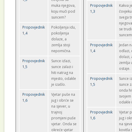
muka njegova,
Propovjednik
Kakva je
koju muči pod
1,3
čovjeku
suncem?
svega t
njegova
Propovjednik
Pokoljenja idu,
se trud
1,4
pokoljenja
suncem
dolaze, a
zemlja stoji
Propovjednik
Jedan n
nepomična.
1,4
odlazi, 
dolazi, 
Propovjednik
Sunce izlazi,
zemlja 
1,5
sunce zalazi i
ostaje.
hiti natrag na
mjesto, odakle
Propovjednik
Sunce iz
je izašlo.
1,5
sunce za
onda hi
Propovjednik
Vjetar puše na
svojem
1,6
jug i obrće se
odakle i
na sjever, u
trajnoj
Propovjednik
Vjetar 
promjeni puše
1,6
jug i ok
vjetar. Onda se
na sjeve
okreće vjetar
kovitla