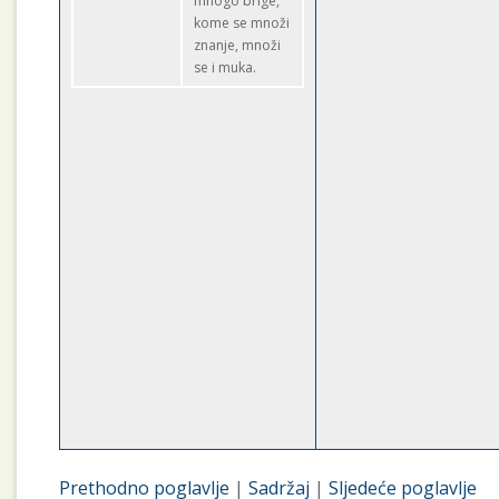
mnogo brige,
kome se množi
znanje, množi
se i muka.
Prethodno poglavlje
|
Sadržaj
|
Sljedeće poglavlje