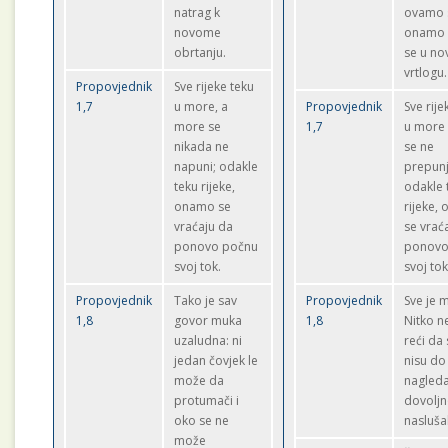
natrag k
ovamo 
novome
onamo i
obrtanju.
se u n
vrtlogu.
Propovjednik
Sve rijeke teku
1,7
u more, a
Propovjednik
Sve rije
more se
1,7
u more 
nikada ne
se ne
napuni; odakle
prepunj
teku rijeke,
odakle 
onamo se
rijeke,
vraćaju da
se vrać
ponovo počnu
ponovo
svoj tok.
svoj tok
Propovjednik
Tako je sav
Propovjednik
Sve je 
1,8
govor muka
1,8
Nitko 
uzaludna: ni
reći da 
jedan čovjek le
nisu do 
može da
nagledal
protumači i
dovolj
oko se ne
nasluša
može