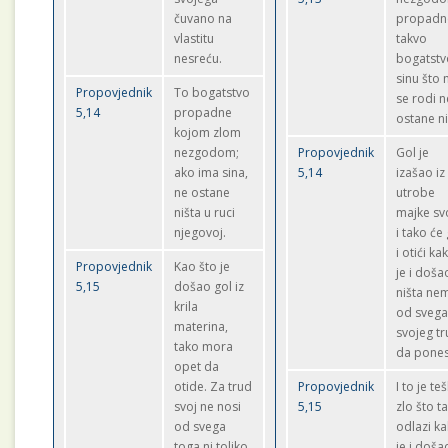
čuvano na
propadn
vlastitu
takvo
nesreću.
bogatstv
sinu što
Propovjednik
To bogatstvo
se rodi n
5,14
propadne
ostane ni
kojom zlom
nezgodom;
Propovjednik
Gol je
ako ima sina,
5,14
izašao iz
ne ostane
utrobe
ništa u ruci
majke sv
njegovoj.
i tako će
i otići ka
Propovjednik
Kao što je
je i doša
5,15
došao gol iz
ništa ne
krila
od sveg
materina,
svojeg t
tako mora
da pones
opet da
otide. Za trud
Propovjednik
I to je te
svoj ne nosi
5,15
zlo što t
od svega
odlazi k
toga ni toliko,
je i doša