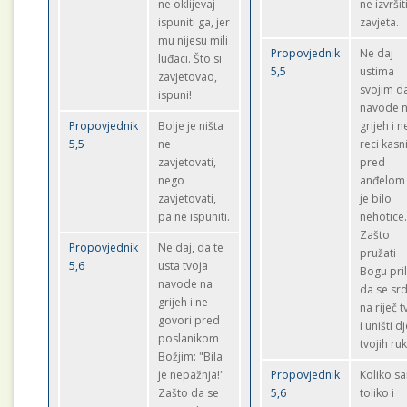
ne oklijevaj
ne izvršit
ispuniti ga, jer
zavjeta.
mu nijesu mili
Propovjednik
Ne daj
luđaci. Što si
5,5
ustima
zavjetovao,
svojim da
ispuni!
navode 
Propovjednik
Bolje je ništa
grijeh i n
5,5
ne
reci kasn
zavjetovati,
pred
nego
anđelom
zavjetovati,
je bilo
pa ne ispuniti.
nehotice
Zašto
Propovjednik
Ne daj, da te
pružati
5,6
usta tvoja
Bogu pril
navode na
da se srd
grijeh i ne
na riječ t
govori pred
i uništi d
poslanikom
tvojih ru
Božjim: "Bila
je nepažnja!"
Propovjednik
Koliko sa
Zašto da se
5,6
toliko i