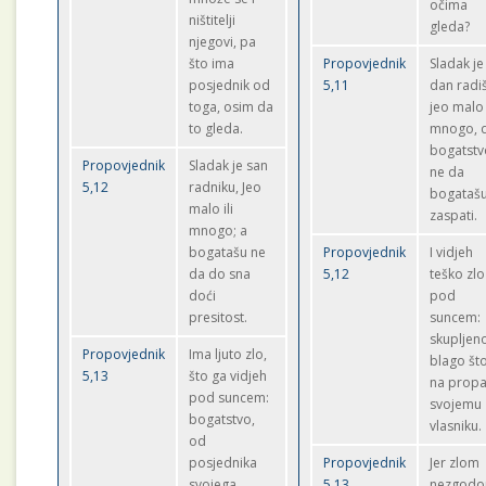
očima
ništitelji
gleda?
njegovi, pa
što ima
Propovjednik
Sladak je
posjednik od
5,11
dan radiš
toga, osim da
jeo malo i
to gleda.
mnogo, 
bogatstv
Propovjednik
Sladak je san
ne da
5,12
radniku, Jeo
bogataš
malo ili
zaspati.
mnogo; a
bogatašu ne
Propovjednik
I vidjeh
da do sna
5,12
teško zlo
doći
pod
presitost.
suncem:
skupljen
Propovjednik
Ima ljuto zlo,
blago što
5,13
što ga vidjeh
na propa
pod suncem:
svojemu
bogatstvo,
vlasniku.
od
posjednika
Propovjednik
Jer zlom
svojega
5,13
nezgod