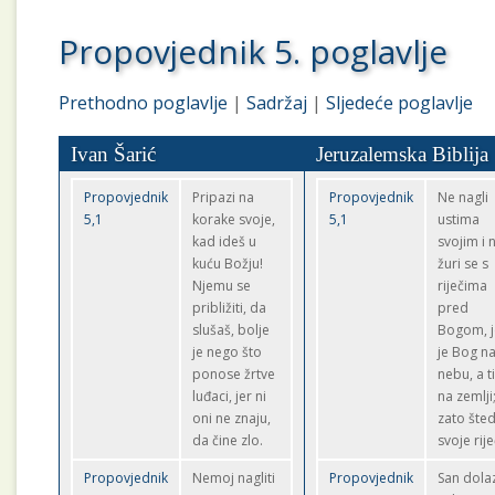
Propovjednik 5. poglavlje
Prethodno poglavlje
|
Sadržaj
|
Sljedeće poglavlje
Ivan Šarić
Jeruzalemska Biblija
Propovjednik
Pripazi na
Propovjednik
Ne nagli
5,1
korake svoje,
5,1
ustima
kad ideš u
svojim i 
kuću Božju!
žuri se s
Njemu se
riječima
približiti, da
pred
slušaš, bolje
Bogom, j
je nego što
je Bog n
ponose žrtve
nebu, a ti
luđaci, jer ni
na zemlji
oni ne znaju,
zato šted
da čine zlo.
svoje rije
Propovjednik
Nemoj nagliti
Propovjednik
San dola