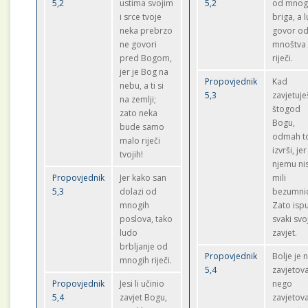
5,2
ustima svojim
5,2
od mnog
i srce tvoje
briga, a 
neka prebrzo
govor o
ne govori
mnoštva
pred Bogom,
riječi.
jer je Bog na
Propovjednik
Kad
nebu, a ti si
5,3
zavjetuje
na zemlji;
štogod
zato neka
Bogu,
bude samo
odmah t
malo riječi
izvrši, jer
tvojih!
njemu ni
Propovjednik
Jer kako san
mili
5,3
dolazi od
bezumnic
mnogih
Zato isp
poslova, tako
svaki svo
ludo
zavjet.
brbljanje od
Propovjednik
Bolje je 
mnogih riječi.
5,4
zavjetova
Propovjednik
Jesi li učinio
nego
5,4
zavjet Bogu,
zavjetova