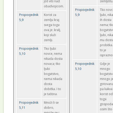
još viši nad
zemljištu
obadvojicom.
Propovjednik
Tko novc
Propovjednik
Korist za
5,9
ljubi, nik
5,9
zemlju kraj
ih dosta
svega toga
nema; tk
ova je: kralj,
bogatstv
koji služi
ljubi, nik
zemlji.
mu dost
probitka.
Propovjednik
Tko ljubi
to je
5,10
novce, nema
ispraznos
nikada dosta
novaca; tko
Propovjednik
Gdje je
ljubi
5,10
mnogo
bogatstvo,
bogatstv
nema nikada
mnogo je
dosta
gotovana
dobitka. I to
pa kakva 
je taština.
korist od
toga
Propovjednik
Množi li se
gospoda
5,11
dobro,
osim što
množe se i