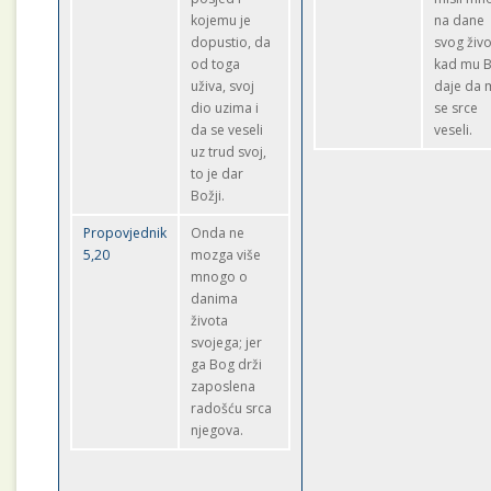
kojemu je
na dane
dopustio, da
svog živo
od toga
kad mu 
uživa, svoj
daje da 
dio uzima i
se srce
da se veseli
veseli.
uz trud svoj,
to je dar
Božji.
Propovjednik
Onda ne
5,20
mozga više
mnogo o
danima
života
svojega; jer
ga Bog drži
zaposlena
radošću srca
njegova.