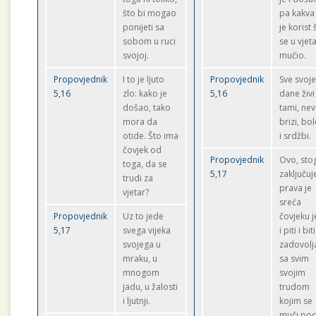
što bi mogao
pa kakva
ponijeti sa
je korist 
sobom u ruci
se u vjet
svojoj.
mučio.
Propovjednik
I to je ljuto
Propovjednik
Sve svoj
5,16
zlo: kako je
5,16
dane živi
došao, tako
tami, nevo
mora da
brizi, bol
otide. Što ima
i srdžbi.
čovjek od
Propovjednik
Ovo, sto
toga, da se
5,17
zaključuj
trudi za
prava je
vjetar?
sreća
Propovjednik
Uz to jede
čovjeku j
5,17
svega vijeka
i piti i biti
svojega u
zadovolj
mraku, u
sa svim
mnogom
svojim
jadu, u žalosti
trudom
i ljutnji.
kojim se
muči po