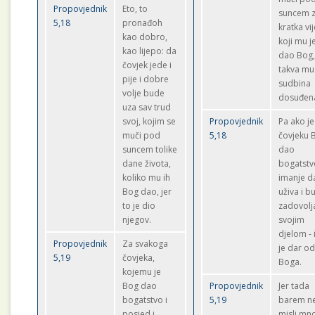
Propovjednik
Eto, to
suncem 
5,18
pronađoh
kratka vi
kao dobro,
koji mu j
kao lijepo: da
dao Bog,
čovjek jede i
takva mu
pije i dobre
sudbina
volje bude
dosuđen
uza sav trud
svoj, kojim se
Propovjednik
Pa ako je
muči pod
5,18
čovjeku 
suncem tolike
dao
dane života,
bogatstv
koliko mu ih
imanje da
Bog dao, jer
uživa i b
to je dio
zadovolj
njegov.
svojim
djelom - 
Propovjednik
Za svakoga
je dar o
5,19
čovjeka,
Boga.
kojemu je
Bog dao
Propovjednik
Jer tada
bogatstvo i
5,19
barem n
posjed i
misli mn