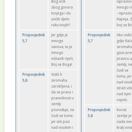
Bog srdi
ispraznos
zbog govora
mnogo ri
tvojega i da
- isprazn
uništi djelo
tlapnja. 
ruku tvojih?
boj se B
Propovjednik
Jer gdje je
Propovjednik
Ako vidiš
5,7
mnogo
5,7
gdje tlač
sanova, tu je
siromaha
mnogo
gaze pra
ništavih riječi,
pravicu 
Boj se Boga!
zemlji, n
čudi se
Propovjednik
Vidiš li
tomu, jer
5,8
siromaha
nad viso
zarobljena, i
straži viši
da se pravo i
nad njim
pravednost u
najviši.
zemlji
povređuje, ne
Propovjednik
Korist
čudi se tome;
5,8
zemlje je
jer viši pazi
nada sve;
nad visokim i
kralj ovis