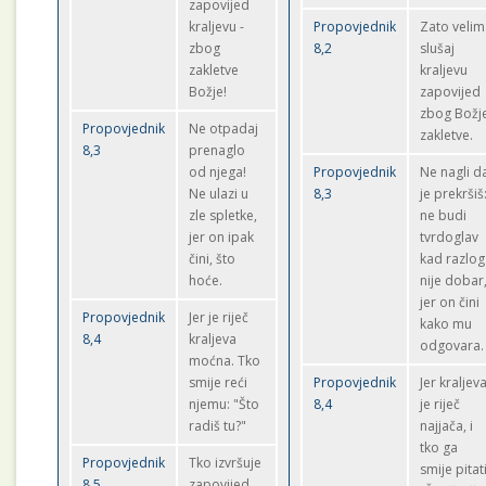
zapovijed
kraljevu -
Propovjednik
Zato velim
zbog
8,2
slušaj
zakletve
kraljevu
Božje!
zapovijed
zbog Božj
Propovjednik
Ne otpadaj
zakletve.
8,3
prenaglo
od njega!
Propovjednik
Ne nagli d
Ne ulazi u
8,3
je prekršiš
zle spletke,
ne budi
jer on ipak
tvrdoglav
čini, što
kad razlog
hoće.
nije dobar
jer on čini
Propovjednik
Jer je riječ
kako mu
8,4
kraljeva
odgovara.
moćna. Tko
smije reći
Propovjednik
Jer kraljev
njemu: "Što
8,4
je riječ
radiš tu?"
najjača, i
tko ga
Propovjednik
Tko izvršuje
smije pitati
8,5
zapovijed,