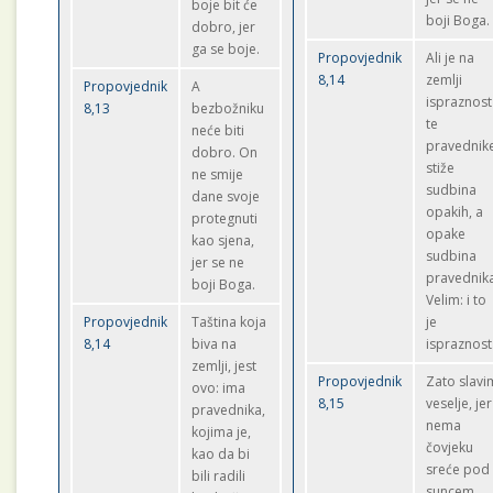
boje bit će
boji Boga.
dobro, jer
ga se boje.
Propovjednik
Ali je na
8,14
zemlji
Propovjednik
A
ispraznost
8,13
bezbožniku
te
neće biti
pravednik
dobro. On
stiže
ne smije
sudbina
dane svoje
opakih, a
protegnuti
opake
kao sjena,
sudbina
jer se ne
pravednik
boji Boga.
Velim: i to
Propovjednik
Taština koja
je
8,14
biva na
ispraznost
zemlji, jest
Propovjednik
Zato slavi
ovo: ima
8,15
veselje, jer
pravednika,
nema
kojima je,
čovjeku
kao da bi
sreće pod
bili radili
suncem