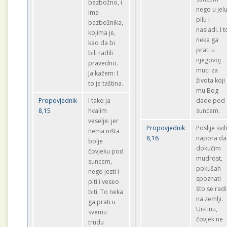
bezbožno, i
nego u jelu
ima
pilu i
bezbožnika,
nasladi. I t
kojima je,
neka ga
kao da bi
prati u
bili radili
njegovoj
pravedno.
muci za
Ja kažem: I
života koji
to je taština.
mu Bog
Propovjednik
I tako ja
dade pod
8,15
hvalim
suncem.
veselje: jer
Propovjednik
Poslije svi
nema ništa
8,16
napora da
bolje
dokučim
čovjeku pod
mudrost,
suncem,
pokušah
nego jesti i
spoznati
piti i veseo
što se radi
biti. To neka
na zemlji.
ga prati u
Uistinu,
svemu
čovjek ne
trudu