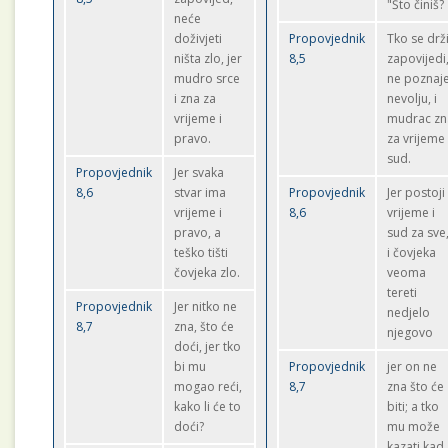
"Što činiš?
neće
doživjeti
Propovjednik
Tko se drž
ništa zlo, jer
8,5
zapovijedi
mudro srce
ne poznaj
i zna za
nevolju, i
vrijeme i
mudrac zn
pravo.
za vrijeme 
sud.
Propovjednik
Jer svaka
8,6
stvar ima
Propovjednik
Jer postoji
vrijeme i
8,6
vrijeme i
pravo, a
sud za sve
teško tišti
i čovjeka
čovjeka zlo.
veoma
tereti
Propovjednik
Jer nitko ne
nedjelo
8,7
zna, što će
njegovo
doći, jer tko
bi mu
Propovjednik
jer on ne
mogao reći,
8,7
zna što će
kako li će to
biti; a tko
doći?
mu može
kazati kad