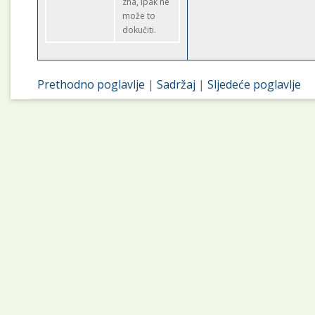
zna, ipak ne
može to
dokučiti.
Prethodno poglavlje
|
Sadržaj
|
Sljedeće poglavlje