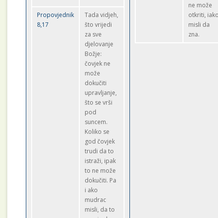
ne može
Propovjednik
Tada vidjeh,
otkriti, iak
8,17
što vrijedi
misli da
za sve
zna.
djelovanje
Božje:
čovjek ne
može
dokučiti
upravljanje,
što se vrši
pod
suncem.
Koliko se
god čovjek
trudi da to
istraži, ipak
to ne može
dokučiti. Pa
i ako
mudrac
misli, da to