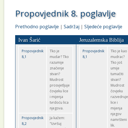
Propovjednik 8. poglavlje
Prethodno poglavlje
|
Sadržaj
|
Sljedeće poglavlje
Ivan Šarić
Jeruzalemska Biblija
Propovjednik
Tko je
Propovjednik
Tko je kao
8,1
mudar? Tko
8,1
mudrac?
razumije
Tko još
značenje
umije
stvari?
tumačiti
Mudrost
stvari?
prosvjetljuje
Mudrost
čovjeku lice
čovjeku
i mijenja
razvedruj
tvrdoću lica
lice i
njegova.
mijenja
njegov
Propovjednik
Ja kažem:
namršteni
8,2
"Izvršuj
lik.