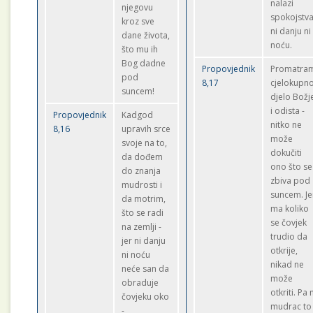
nalazi
njegovu
spokojstv
kroz sve
ni danju ni
dane života,
noću.
što mu ih
Bog dadne
Propovjednik
Promatra
pod
8,17
cjelokupn
suncem!
djelo Božj
i odista -
Propovjednik
Kadgod
nitko ne
8,16
upravih srce
može
svoje na to,
dokučiti
da dođem
ono što se
do znanja
zbiva pod
mudrosti i
suncem. Je
da motrim,
ma koliko
što se radi
se čovjek
na zemlji -
trudio da
jer ni danju
otkrije,
ni noću
nikad ne
neće san da
može
obraduje
otkriti. Pa 
čovjeku oko
mudrac to
-