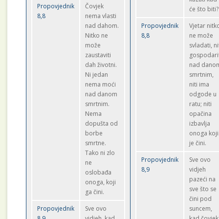
Propovjednik
Čovjek
će što biti?
8,8
nema vlasti
nad dahom.
Propovjednik
Vjetar nitk
Nitko ne
8,8
ne može
može
svladati, ni
zaustaviti
gospodari
dah životni.
nad dano
Ni jedan
smrtnim,
nema moći
niti ima
nad danom
odgode u
smrtnim.
ratu; niti
Nema
opačina
dopušta od
izbavlja
borbe
onoga koji
smrtne.
je čini.
Tako ni zlo
Propovjednik
Sve ovo
ne
8,9
vidjeh
oslobađa
pazeći na
onoga, koji
sve što se
ga čini.
čini pod
Propovjednik
Sve ovo
suncem,
8,9
vidjeh, kad
kad čovjek