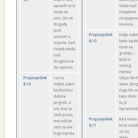
upravih srce
vlada nad
svoje na
čovjekom
ono, što se
na njegov
događa
nesreću.
pod
Propovjednik
Dalje vidje
suncem u
8,10
kako opak
vrijeme, kad
nose na
čovjek vlada
groblje, i
nad
ljudi iz
drugima na
svetog
zlo njihovo.
mjesta
Propovjednik
I uz to
izlaze da i
8,10
vidjeh, kako
slave zbo
bezbožnici
toga što s
dobiše
tako činili. 
pogreb, a
to je
oni, koji su
ispraznost
činili pravo,
Propovjednik
Kad nema
moradoše
8,11
brze osud
otići sa sve
za zlo
toga mjesta,
djelo,