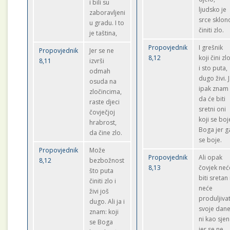
i bili su
ljudsko je
zaboravljeni
srce sklon
u gradu. I to
činiti zlo.
je taština,
Propovjednik
I grešnik
Propovjednik
Jer se ne
8,12
koji čini zl
8,11
izvrši
i sto puta,
odmah
dugo živi. 
osuda na
ipak znam
zločincima,
da će biti
raste djeci
sretni oni
čovječjoj
koji se boj
hrabrost,
Boga jer g
da čine zlo.
se boje.
Propovjednik
Može
Propovjednik
Ali opak
8,12
bezbožnost
8,13
čovjek neć
što puta
biti sretan 
činiti zlo i
neće
živi još
produljivat
dugo. Ali ja i
svoje dan
znam: koji
ni kao sje
se Boga
jer se ne