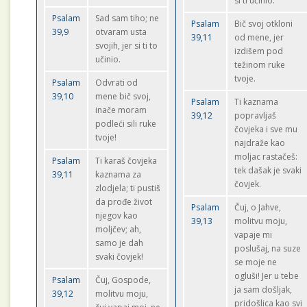
si ti učinio.
Psalam
Sad sam tiho; ne
Psalam
Bič svoj otkloni
39,9
otvaram usta
39,11
od mene, jer
svojih, jer si ti to
izdišem pod
učinio.
težinom ruke
tvoje.
Psalam
Odvrati od
39,10
mene bič svoj,
Psalam
Ti kaznama
inače moram
39,12
popravljaš
podleći sili ruke
čovjeka i sve mu
tvoje!
najdraže kao
moljac rastačeš:
Psalam
Ti karaš čovjeka
tek dašak je svaki
39,11
kaznama za
čovjek.
zlodjela; ti pustiš
da prođe život
Psalam
Čuj, o Jahve,
njegov kao
39,13
molitvu moju,
moljčev; ah,
vapaje mi
samo je dah
poslušaj, na suze
svaki čovjek!
se moje ne
ogluši! Jer u tebe
Psalam
Čuj, Gospode,
ja sam došljak,
39,12
molitvu moju,
pridošlica kao svi