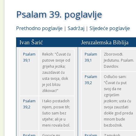
Psalam 39. poglavlje
Prethodno poglavlje
|
Sadržaj
|
Sljedeće poglavlje
Ivan Šarić
Jeruzalemska Biblija
Psalam
Rekoh: "Čuvat ću
Psalam
Zborovođi.
39,1
putove svoje od
39,1
Jedutunu. Psalam.
grijeha jezika;
Davidov.
zauzdavat ću
Psalam
Odlučio sam:
usta svoja, dok
39,2
"Čuvat ću put
je još blizu
svoj da ne
zlikovac!"
zgriješim
Psalam
I tako postadoh
jezikom; usta ću
39,2
nijem, posve tih;
svoja zauzdati
šutio sam bez
dokle god preda
utjehe; ali je u
mnom bude
meni rovala bol.
bezbožnik.
Psalam
Goruće mi
Psalam
Zamukoh,