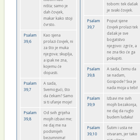
tobom: tek dašak
ništa; samo je
je svaki čovjek.
dah čovjek,
makar kako stoji
Psalam
Poput sjene
čvrsto.
39,7
čovjek prolazi tek
dašak je sve
Psalam
Kao sjena
bogatstvo
39,6
prolazi čovjek, ni
njegovo: zgrće, a
za što je muka
ne zna tko će ga
njegova; skuplja,
pokupiti.
a ipak ne zna,
kojemu će
Psalam
A sada, čemu da
dopasti.
39,8
se nadam,
Gospode? Sva je
Psalam
A sada,
nada moja u tebi!
39,7
Svemogući, što
da čekam? Samo
Psalam
Izbavi me svih
si ti ufanje moje!
39,9
mojih bezakonja,
ne daj da ruglo
Psalam
Od svih grijeha
budem luđaku!
39,8
mojih izbavi me;
ne daj me na
Psalam
Šutim i usta ne
podsmijeh
39,10
otvaram, jer tako
bezumnima!