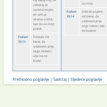
čuj vapaj moj, ne
oci moji.
zatvaraj se
suzama mojim,
Psalam
Odvrati pogled
jer sam ja
39,14
od mene, da
stranac u tebe,
odahnem prije
kao svi oci moji
nego odem i više
putnik.
ne budem!
Psalam
Prestani me
39,13
karat, da
odahnem, prije
nego otidem i
više me ne
bude!
Prethodno poglavlje
|
Sadržaj
|
Sljedeće poglavlje