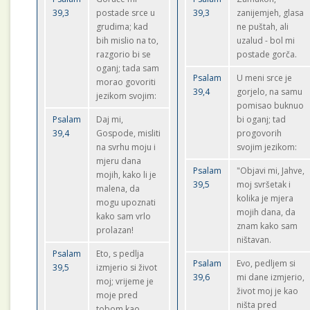
39,3
postade srce u
39,3
zanijemjeh, glasa
grudima; kad
ne puštah, ali
bih mislio na to,
uzalud - bol mi
razgorio bi se
postade gorča.
oganj; tada sam
Psalam
U meni srce je
morao govoriti
39,4
gorjelo, na samu
jezikom svojim:
pomisao buknuo
Psalam
Daj mi,
bi oganj; tad
39,4
Gospode, misliti
progovorih
na svrhu moju i
svojim jezikom:
mjeru dana
Psalam
"Objavi mi, Jahve,
mojih, kako li je
39,5
moj svršetak i
malena, da
kolika je mjera
mogu upoznati
mojih dana, da
kako sam vrlo
znam kako sam
prolazan!
ništavan.
Psalam
Eto, s pedlja
Psalam
Evo, pedljem si
39,5
izmjerio si život
39,6
mi dane izmjerio,
moj; vrijeme je
život moj je kao
moje pred
ništa pred
tobom kao