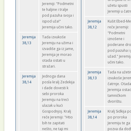
Jeremiji: "Podmetni
užetu spusti
te haljine i tralje
Jeremiji u čatr
pod pazuha svoja i
ispod uža!"
Jeremija
Kušit Ebed-Me
Jeremija učini tako.
38,12
reče Jeremiji:
"Podmetni
Jeremija
Tada izvukoše
iznošene i
38,13
Jeremiju na užima i
poderane dro
izvadiše ga iz jame,
pod pazuha i
Jeremija je morao
užad." Jeremij
otada ostati u
učini tako.
stražari.
Jeremija
Tada na užet
Jeremija
Jednoga dana
38,13
izvukoše Jerem
38,14
posla kralj Zedekija
čatrnje. Otad
i dade dovesti k
Jeremija osta
sebi proroka
tamničkom
Jeremiju na treći
dvorištu.
ulazak u kući
Gospodnjoj. Kralj
Jeremija
Kralj Sidkija p
reče Jeremiji: "Htio
38,14
po proroka
bih te zapitati
Jeremiju te ga
nešto, ne taji mi
pozva da dođ