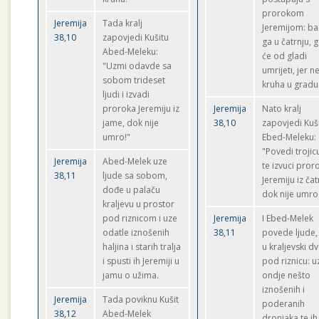
prorokom
Jeremija
Tada kralj
Jeremijom: bac
38,10
zapovjedi Kušitu
ga u čatrnju, 
Abed-Meleku:
će od gladi
"Uzmi odavde sa
umrijeti, jer 
sobom trideset
kruha u gradu
ljudi i izvadi
proroka Jeremiju iz
Jeremija
Nato kralj
jame, dok nije
38,10
zapovjedi Kuš
umro!"
Ebed-Meleku:
"Povedi trojicu
Jeremija
Abed-Melek uze
te izvuci pror
38,11
ljude sa sobom,
Jeremiju iz čat
dođe u palaču
dok nije umro
kraljevu u prostor
pod riznicom i uze
Jeremija
I Ebed-Melek
odatle iznošenih
38,11
povede ljude,
haljina i starih tralja
u kraljevski dv
i spusti ih Jeremiji u
pod riznicu: u
jamu o užima.
ondje nešto
iznošenih i
Jeremija
Tada poviknu Kušit
poderanih
38,12
Abed-Melek
dronjaka te ih