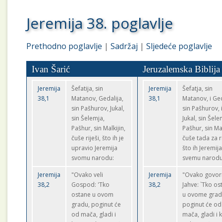
Jeremija 38. poglavlje
Prethodno poglavlje
|
Sadržaj
|
Sljedeće poglavlje
Ivan Šarić
Jeruzalemska Biblija
Jeremija
Šefatija, sin
Jeremija
Šefatja, sin
38,1
Matanov, Gedalija,
38,1
Matanov, i Ged
sin Pašhurov, Jukal,
sin Pašhurov, 
sin Šelemja,
Jukal, sin Šelem
Pašhur, sin Malkijin,
Pašhur, sin Mal
čuše riješi, što ih je
čuše tada za ri
upravio Jeremija
što ih Jeremij
svomu narodu:
svemu narodu
Jeremija
"Ovako veli
Jeremija
"Ovako govor
38,2
Gospod: 'Tko
38,2
Jahve: `Tko os
ostane u ovom
u ovome grad
gradu, poginut će
poginut će od
od mača, gladi i
mača, gladi i 