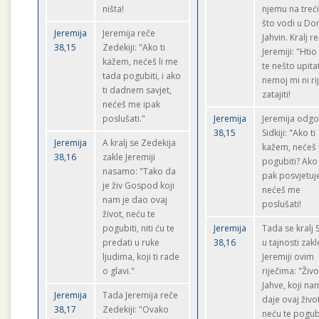
ništa!
njemu na treći
što vodi u D
Jeremija
Jeremija reče
Jahvin. Kralj r
38,15
Zedekiji: "Ako ti
Jeremiji: "Htio
kažem, nećeš li me
te nešto upitat
tada pogubiti, i ako
nemoj mi ni ri
ti dadnem savjet,
zatajiti!
nećeš me ipak
poslušati."
Jeremija
Jeremija odgo
38,15
Sidkiji: "Ako ti
Jeremija
A kralj se Zedekija
kažem, nećeš 
38,16
zakle Jeremiji
pogubiti? Ako
nasamo: "Tako da
pak posvjetuj
je živ Gospod koji
nećeš me
nam je dao ovaj
poslušati!
život, neću te
pogubiti, niti ću te
Jeremija
Tada se kralj S
predati u ruke
38,16
u tajnosti zakl
ljudima, koji ti rade
Jeremiji ovim
o glavi."
riječima: "Živ
Jahve, koji na
Jeremija
Tada Jeremija reče
daje ovaj život
38,17
Zedekiji: "Ovako
neću te pogubi