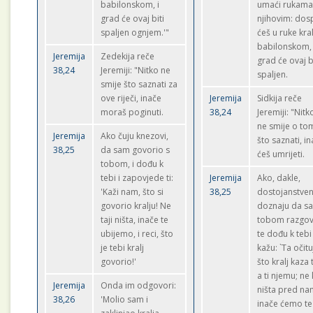
babilonskom, i
umaći rukam
grad će ovaj biti
njihovim: dos
spaljen ognjem.'"
ćeš u ruke kra
babilonskom,
Jeremija
Zedekija reče
grad će ovaj b
38,24
Jeremiji: "Nitko ne
spaljen.
smije što saznati za
ove riječi, inače
Jeremija
Sidkija reče
moraš poginuti.
38,24
Jeremiji: "Nitk
ne smije o to
Jeremija
Ako čuju knezovi,
što saznati, i
38,25
da sam govorio s
ćeš umrijeti.
tobom, i dođu k
tebi i zapovjede ti:
Jeremija
Ako, dakle,
'Kaži nam, što si
38,25
dostojanstven
govorio kralju! Ne
doznaju da s
taji ništa, inače te
tobom razgo
ubijemo, i reci, što
te dođu k tebi 
je tebi kralj
kažu: `Ta očit
govorio!'
što kralj kaza 
a ti njemu; ne 
Jeremija
Onda im odgovori:
ništa pred na
38,26
'Molio sam i
inače ćemo te