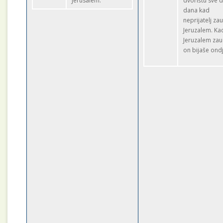
Jerusalem.
dvorištu sve 
dana kad
neprijatelj za
Jeruzalem. Ka
Jeruzalem zau
on bijaše ondj