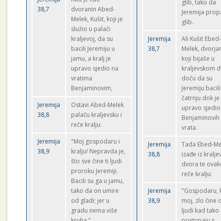
glib, tako da
38,7
dvoranin Abed-
Jeremija prop
Melek, Kušit, koji je
glib.
služio u palači
kraljevoj, da su
Jeremija
Ali Kušit Ebed
bacili Jeremiju u
38,7
Melek, dvorja
jamu, a kralj je
koji bijaše u
upravo sjedio na
kraljevskom d
vratima
doču da su
Benjaminovim,
Jeremiju bacili
čatrnju dok je 
Jeremija
Ostavi Abed-Melek
upravo sjedio
38,8
palaču kraljevsku i
Benjaminovih
reče kralju:
vrata.
Jeremija
"Moj gospodaru i
Jeremija
Tada Ebed-Me
38,9
kralju! Nepravda je,
38,8
izađe iz kralj
što sve čine ti ljudi
dvora te ova
proroku Jeremiji.
reče kralju:
Bacili su ga u jamu,
tako da on umire
Jeremija
"Gospodaru, k
od gladi; jer u
38,9
moj, zlo čine 
gradu nema više
ljudi kad tako
kruha."
postupaju s