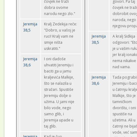
čovjek ne traži
govori. Pa taj
dobra ovome
čovjek ne traž
narodu nego zlo."
dobrobit ovo
naroda, nego
Jeremija
Kralj Zedekija reče:
njegovu propa
38,5
"Dobro, u vašoj je
ruci! Kralj vam ne
Jeremija
A kralj Sidkija
smije ništa
38,5
odgovori: "Et
uskratiti."
je u vašim ru
jer kralj ionak
Jeremija
I oni dadoše
nema nikakve 
38,6
uhvatiti Jeremiju i
nad vama.
baciti ga u jamu
kraljevića Malkije,
Jeremija
Tada pograbi
što se nalazila u
38,6
Jeremiju i bac
stražari. Spustiše
u čatrnju kralj
Jeremiju dolje o
Malkije, što je
užima. U jami nije
tamničkom
bilo vode, nego
dvorištu, i oni
samo glib, i
spustiše na
Jeremija upade u
užetima. Ali u
taj glib.
čatrnji ne bija
vode, već sa
Jeremija
Kad je čuo