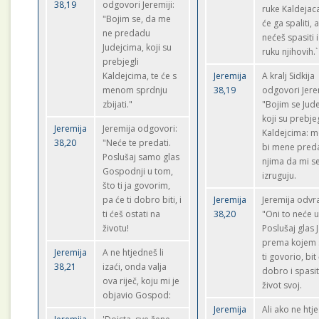
38,19
odgovori Jeremiji:
ruke Kaldejaca
"Bojim se, da me
će ga spaliti, a
ne predadu
nećeš spasiti i
Judejcima, koji su
ruku njihovih.`
prebjegli
Kaldejcima, te će s
Jeremija
A kralj Sidkija
menom sprdnju
38,19
odgovori Jerem
zbijati."
"Bojim se Jud
koji su prebjeg
Jeremija
Jeremija odgovori:
Kaldejcima: m
38,20
"Neće te predati.
bi mene preda
Poslušaj samo glas
njima da mi s
Gospodnji u tom,
izruguju.
što ti ja govorim,
pa će ti dobro biti, i
Jeremija
Jeremija odvra
ti ćeš ostati na
38,20
"Oni to neće uč
životu!
Poslušaj glas 
prema kojem
Jeremija
A ne htjedneš li
ti govorio, bit 
38,21
izaći, onda valja
dobro i spasit
ova riječ, koju mi je
život svoj.
objavio Gospod:
Jeremija
Ali ako ne htj