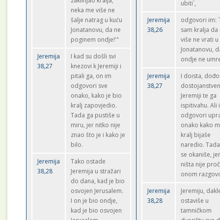
zaklinjao kralja,
ubiti`,
neka me više ne
šalje natrag u kuću
Jeremija
odgovori im: 
Jonatanovu, da ne
38,26
sam kralja da
poginem ondje!'"
više ne vrati u
Jonatanovu, d
Jeremija
I kad su došli svi
ondje ne umr
38,27
knezovi k Jeremiji i
pitali ga, on im
Jeremija
I doista, dođ
odgovori sve
38,27
dostojanstveni
onako, kako je bio
Jeremiji te ga
kralj zapovjedio.
ispitivahu. Ali
Tada ga pustiše u
odgovori upr
miru, jer nitko nije
onako kako 
znao što je i kako je
kralj bijaše
bilo.
naredio. Tada
se okaniše, je
Jeremija
Tako ostade
ništa nije pro
38,28
Jeremija u stražari
onom razgovo
do dana, kad je bio
osvojen Jerusalem.
Jeremija
Jeremiju, dakl
I on je bio ondje,
38,28
ostaviše u
kad je bio osvojen
tamničkom