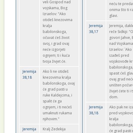
veli Gospod nad
neću te preda
vojskama, Bog
onima što ti r
Izraelov: "Ako
glavi.
otideš knezovima
kralja
Jeremija
Jeremija, dakl
babilonskoga,
38,17
reče Sidkiji: 
očuvat ćeš život
govori Jahve,
svoj, i grad ovaj
nad Vojskama
neće izgorjeti
Izraelov: `Ako
ognjem; ti i kuća
izađeš pred
tvoja živjet će.
vojskovođe kr
babilonskoga
Jeremija
Ako li ne otideš
spasit ćeš glav
38,18
knezovima kralja
ovaj grad neće
babilonskoga, ovaj
uništen poža
će grad pasti u
živjet ćete ti i 
ruke Kaldejcima, i
dom.
spalit će ga
ognjem, i ti nećeš
Jeremija
Ako pak ne iz
umaknuti rukama
38,18
pred vojskov
njihovim."
kralja
babilonskoga,
Jeremija
Kralj Zedekija
će grad pasti 