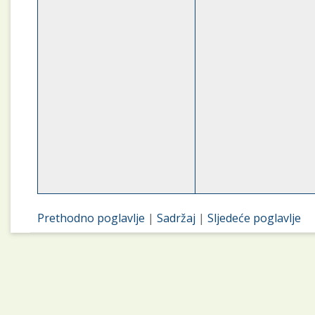
Prethodno poglavlje
|
Sadržaj
|
Sljedeće poglavlje