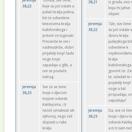
Jeremija
'Doista, sve žene,
38,21
iz grada, evo r
38,22
koje su još ostale u
koju mi Jahve
palači kralja Judina,
objavi:
bit će odvedene
knezovima kralja
Jeremija
`Gle, sve žene
babilonskoga i
38,22
su još ostale 
pritom će tugovati:
dvoru kralja
Prevariše te oni i
judejskoga bit
nadmudriše, dobri
odvedene k
prijatelji tvoji! Sada
vojskovođam
noge tvoje
kralja
zapadaju u glib, a
babilonskoga 
oni se povlače
govorit će: Za
natrag.
te, svladali te 
prijatelji tvoji!
Jeremija
Sve će se žene
noge u kal
38,23
tvoje s djecom
propadaju, on
tvojom odvesti
napuštaju!`
Kaldejcima, i ti
nećeš izmaknuti sili
Jeremija
Da, sve će že
njihovoj, nego ćeš
38,23
tvoje i djecu t
dopasti u ruke
odvesti Kalde
kralju
a ni ti sam ne