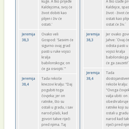
kuge. A tko prijeđe
A tko izađe p
Kaldejcima, svoj će
Kaldejce, spas
život dobiti kao
život - život ć
plijen i živ će
ostati kao plij
ostati.'
ostat će živ.`
Jeremija
Ovako veli
Jeremija
Jer ovako gov
38,3
Gospod: 'Sasvim će
38,3
Jahve: `Ovaj ć
sigurno ovaj grad
odista pasti u
pasti u ruke vojsci
vojsci kralja
kralja
babilonskoga 
babilonskoga; on
će ga zauzeti!`
će ga osvojiti.'"
Jeremija
Tada
Jeremija
Tada rekoše
38,4
dostojanstven
38,4
knezovi kralju: "Daj
rekoše kralju:
pogubiti toga
"Ovoga čovje
čovjeka; jer on
valja ubiti: on
ratnike, što su
obeshrabruje
ostali u gradu, i sav
ratnike koji su
narod plaši, kad
ostali u gradu 
govori takve riječi
narod kad tak
pred njima. Taj
riječi pred nj