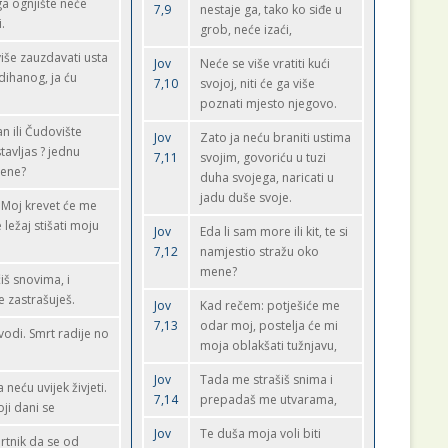
ga ognjište neće
7,9
nestaje ga, tako ko siđe u
.
grob, neće izaći,
više zauzdavati usta
Jov
Neće se više vratiti kući
dihanog, ja ću
7,10
svojoj, niti će ga više
poznati mjesto njegovo.
an ili Čudovište
Jov
Zato ja neću braniti ustima
avljas ? jednu
7,11
svojim, govoriću u tuzi
mene?
duha svojega, naricati u
jadu duše svoje.
 Moj krevet će me
 ležaj stišati moju
Jov
Eda li sam more ili kit, te si
7,12
namjestio stražu oko
mene?
iš snovima, i
e zastrašuješ.
Jov
Kad rečem: potješiće me
7,13
odar moj, postelja će mi
vodi. Smrt radije no
moja oblakšati tužnjavu,
Jov
Tada me strašiš snima i
 neću uvijek živjeti.
7,14
prepadaš me utvarama,
oji dani se
Jov
Te duša moja voli biti
rtnik da se od