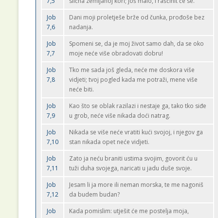
7,5
slična zemljanoj kori; još malo, i raščinit će se.
Job
Dani moji proletješe brže od čunka, prođoše bez
7,6
nadanja.
Job
Spomeni se, da je moj život samo dah, da se oko
7,7
moje neće više obradovati dobru!
Job
Tko me sada još gleda, neće me doskora više
7,8
vidjeti; tvoj pogled kada me potraži, mene više
neće biti.
Job
Kao što se oblak razilazi i nestaje ga, tako tko siđe
7,9
u grob, neće više nikada doći natrag.
Job
Nikada se više neće vratiti kući svojoj, i njegov ga
7,10
stan nikada opet neće vidjeti.
Job
Zato ja neću braniti ustima svojim, govorit ću u
7,11
tuži duha svojega, naricati u jadu duše svoje.
Job
Jesam li ja more ili neman morska, te me nagoniš
7,12
da budem budan?
Job
Kada pomislim: utješit će me postelja moja,