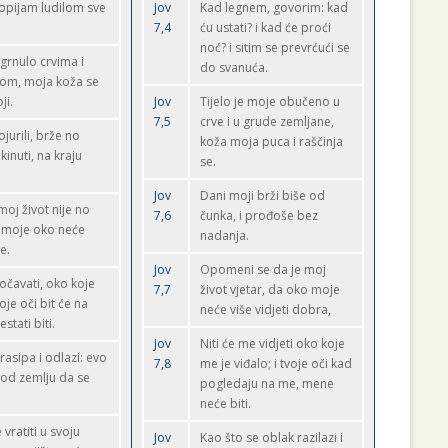
e opijam ludilom sve
Jov
Kad legnem, govorim: kad
7,4
ću ustati? i kad će proći
noć? i sitim se prevrćući se
ogrnulo crvima i
do svanuća.
om, moja koža se
ji.
Jov
Tijelo je moje obučeno u
7,5
crve i u grude zemljane,
jurili, brže no
koža moja puca i raščinja
kinuti, na kraju
se.
Jov
Dani moji brži biše od
moj život nije no
7,6
čunka, i prođoše bez
a moje oko neće
nadanja.
e.
Jov
Opomeni se da je moj
očavati, oko koje
7,7
život vjetar, da oko moje
je oči bit će na
neće više vidjeti dobra,
stati biti.
Jov
Niti će me vidjeti oko koje
rasipa i odlazi: evo
7,8
me je viđalo; i tvoje oči kad
pod zemlju da se
pogledaju na me, mene
neće biti.
vratiti u svoju
Jov
Kao što se oblak razilazi i