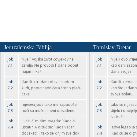
Jeruzalemska Biblija
Tomislav Dretar
Job
Nije l` vojska život čovjekov na
Job
Nije li ovo vrij
7,1
zemlji? Ne provodi l` dane poput
7,1
kao dani sezon
najamnika?
dane svoje?
Job
Kao što trudan rob za hladom
Job
Kao što jedan r
7,2
žudi, poput nadničara štono plaću
7,2
kao što jedan 
čeka,
svoju isplatu,
Job
mjeseci jada tako me zapadoše i
Job
tako su mjesec
7,3
noći su mučne meni dosuđene.
7,3
dijelu i dodijel
satiruće:
Job
Liježuć` mislim svagda: `Kada ću
7,4
ustati?` A dižuć se: `Kada večer
Job
Jedva legao ja
dočekati!` I tako se kinjim sve dok
7,4
`Kad ću se dign