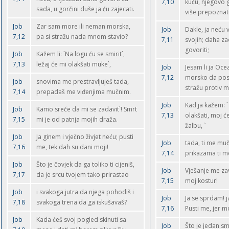
7,10
kuću, njegovo 
sada, u gorčini duše ja ću zajecati.
više prepoznati
Job
Zar sam more ili neman morska,
Job
Dakle, ja neću 
7,12
pa si stražu nada mnom stavio?
7,11
svojih; daha za
govoriti;
Job
Kažem li: `Na logu ću se smirit`,
7,13
ležaj će mi olakšati muke`,
Job
Jesam li ja Oce
7,12
morsko da post
Job
snovima me prestravljuješ tada,
stražu protiv 
7,14
prepadaš me viđenjima mučnim.
Job
Kad ja kažem: `
Job
Kamo sreće da mi se zadavit`! Smrt
7,13
olakšati, moj će
7,15
mi je od patnja mojih draža.
žalbu, `
Job
Ja ginem i vječno živjet neću; pusti
Job
tada, ti me muč
7,16
me, tek dah su dani moji!
7,14
prikazama ti m
Job
Što je čovjek da ga toliko ti cijeniš,
Job
Vješanje me za
7,17
da je srcu tvojem tako prirastao
7,15
moj kostur!
Job
i svakoga jutra da njega pohodiš i
Job
Ja se sprdam! ja
7,18
svakoga trena da ga iskušavaš?
7,16
Pusti me, jer m
Job
Kada ćeš svoj pogled skinuti sa
Job
Što je jedan sm