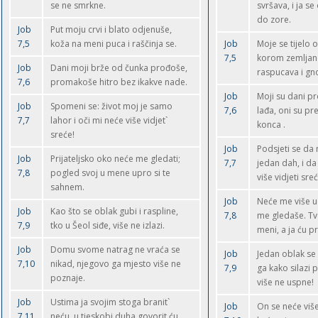
se ne smrkne.
svršava, i ja s
do zore.
Job
Put moju crvi i blato odjenuše,
7,5
koža na meni puca i raščinja se.
Job
Moje se tijelo 
7,5
korom zemljan
Job
Dani moji brže od čunka prođoše,
raspucava i gno
7,6
promakoše hitro bez ikakve nade.
Job
Moji su dani pro
Job
Spomeni se: život moj je samo
7,6
lađa, oni su pre
7,7
lahor i oči mi neće više vidjet`
konca .
sreće!
Job
Podsjeti se da 
Job
Prijateljsko oko neće me gledati;
7,7
jedan dah, i d
7,8
pogled svoj u mene upro si te
više vidjeti sreć
sahnem.
Job
Neće me više u
Job
Kao što se oblak gubi i raspline,
7,8
me gledaše. Tvo
7,9
tko u Šeol siđe, više ne izlazi.
meni, a ja ću pre
Job
Domu svome natrag ne vraća se
Job
Jedan oblak se 
7,10
nikad, njegovo ga mjesto više ne
7,9
ga kako silazi 
poznaje.
više ne uspne!
Job
Ustima ja svojim stoga branit`
Job
On se neće više 
7,11
neću, u tjeskobi duha govorit ću