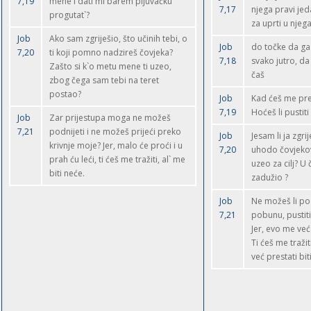
7,19
mene i dati mi barem pljuvačku
7,17
njega pravi jeda
progutat`?
za uprti u njeg
Job
Ako sam zgriješio, što učinih tebi, o
Job
do točke da ga
7,20
ti koji pomno nadzireš čovjeka?
7,18
svako jutro, da 
Zašto si k`o metu mene ti uzeo,
čaš
zbog čega sam tebi na teret
postao?
Job
Kad ćeš me pres
7,19
Hoćeš li pustit
Job
Zar prijestupa moga ne možeš
7,21
podnijeti i ne možeš prijeći preko
Job
Jesam li ja zgri
krivnje moje? Jer, malo će proći i u
7,20
uhodo čovjekov
prah ću leći, ti ćeš me tražiti, al` me
uzeo za cilj? U
biti neće.
zadužio ?
Job
Ne možeš li po
7,21
pobunu, pustiti
Jer, evo me već
Ti ćeš me tražit
već prestati biti