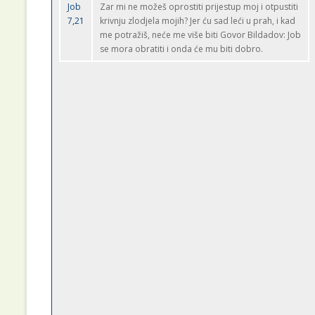
Job
Zar mi ne možeš oprostiti prijestup moj i otpustiti
7,21
krivnju zlodjela mojih? Jer ću sad leći u prah, i kad
me potražiš, neće me više biti Govor Bildadov: Job
se mora obratiti i onda će mu biti dobro.