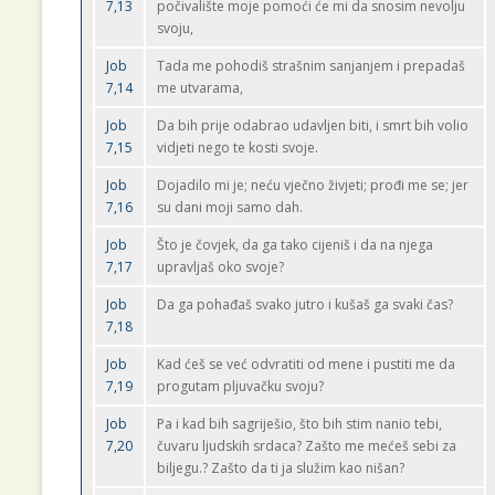
7,13
počivalište moje pomoći će mi da snosim nevolju
svoju,
Job
Tada me pohodiš strašnim sanjanjem i prepadaš
7,14
me utvarama,
Job
Da bih prije odabrao udavljen biti, i smrt bih volio
7,15
vidjeti nego te kosti svoje.
Job
Dojadilo mi je; neću vječno živjeti; prođi me se; jer
7,16
su dani moji samo dah.
Job
Što je čovjek, da ga tako cijeniš i da na njega
7,17
upravljaš oko svoje?
Job
Da ga pohađaš svako jutro i kušaš ga svaki čas?
7,18
Job
Kad ćeš se već odvratiti od mene i pustiti me da
7,19
progutam pljuvačku svoju?
Job
Pa i kad bih sagriješio, što bih stim nanio tebi,
7,20
čuvaru ljudskih srdaca? Zašto me mećeš sebi za
biljegu.? Zašto da ti ja služim kao nišan?