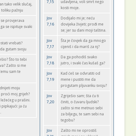
7,15
udavljena, voli smrt nego
n tako velik slučaj,
kosti moje.
a toliku pažnju
Jov
Dodijalo mi je; neću
 se provjerava
7,16
dovijeka živjeti; prođi me
ga se ispituje svaki
se; jer su dani moji taština.
Jov
Šta je čovjek da ga mnogo
tati vrebati?
7,17
cijeniš i da mariš za nj?
i da gutam svoju
Jov
Da ga pohodiš svako
ješio? Što to tebi
7,18
jutro, i svaki čas kušaš ga?
a? Zašto si me
 čemu sam te
Jov
Kad ćeš se odvratiti od
7,19
mene i pustiti me da
progutam pljuvanku svoju?
dnijeti moju
 proći moj grijeh?
Jov
Zgriješio sam; šta ću ti
 ležećeg u prašini.
7,20
činiti, o čuvaru ljudski?
i pipkajući: ja ću
zašto si me metnuo sebi
.
za biljegu, te sam sebi na
tegobu?
Jov
Zašto mi ne oprostiš