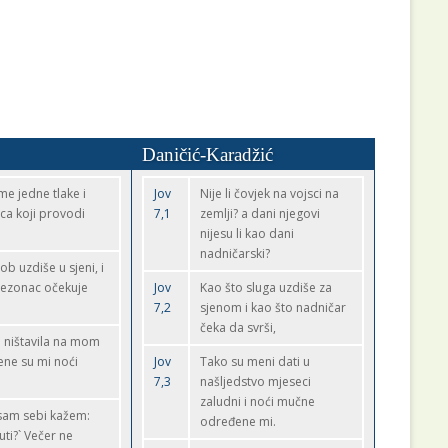
Daničić-Karadžić
eme jedne tlake i
Jov
Nije li čovjek na vojsci na
ca koji provodi
7,1
zemlji? a dani njegovi
nijesu li kao dani
nadničarski?
ob uzdiše u sjeni, i
sezonac očekuje
Jov
Kao što sluga uzdiše za
7,2
sjenom i kao što nadničar
čeka da svrši,
i ništavila na mom
jene su mi noći
Jov
Tako su meni dati u
7,3
našljedstvo mjeseci
zaludni i noći mučne
 sam sebi kažem:
određene mi.
uti?` Večer ne