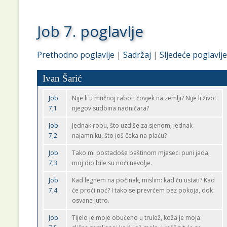
Job 7. poglavlje
Prethodno poglavlje
|
Sadržaj
|
Sljedeće poglavlje
Ivan Šarić
Job
Nije li u mučnoj raboti čovjek na zemlji? Nije li život
7,1
njegov sudbina nadničara?
Job
Jednak robu, što uzdiše za sjenom; jednak
7,2
najamniku, što još čeka na plaću?
Job
Tako mi postadoše baštinom mjeseci puni jada;
7,3
moj dio bile su noći nevolje.
Job
Kad legnem na počinak, mislim: kad ću ustati? Kad
7,4
će proći noć? I tako se prevrćem bez pokoja, dok
osvane jutro.
Job
Tijelo je moje obučeno u trulež, koža je moja