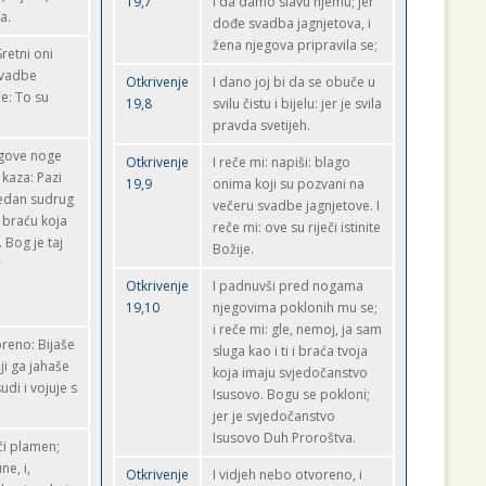
19,7
i da damo slavu njemu; jer
a.
dođe svadba jagnjetova, i
žena njegova pripravila se;
Sretni oni
svadbe
Otkrivenje
I dano joj bi da se obuče u
e: To su
19,8
svilu čistu i bijelu: jer je svila
pravda svetijeh.
egove noge
Otkrivenje
I reče mi: napiši: blago
 kaza: Pazi
19,9
onima koji su pozvani na
 jedan sudrug
večeru svadbe jagnjetove. I
u braću koja
reče mi: ove su riječi istinite
 Bog je taj
Božije.
r
Otkrivenje
I padnuvši pred nogama
19,10
njegovima poklonih mu se;
i reče mi: gle, nemoj, ja sam
reno: Bijaše
sluga kao i ti i braća tvoja
oji ga jahaše
koja imaju svjedočanstvo
sudi i vojuje s
Isusovo. Bogu se pokloni;
jer je svjedočanstvo
Isusovo Duh Proroštva.
ći plamen;
ne, i,
Otkrivenje
I vidjeh nebo otvoreno, i