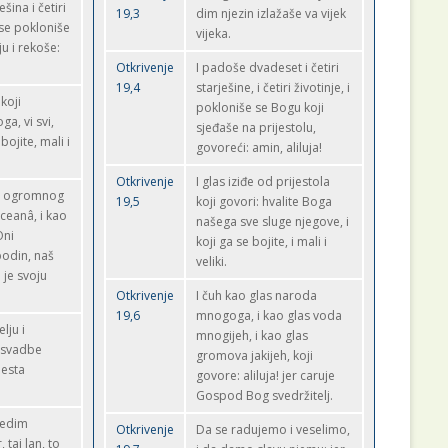
šina i četiri
19,3
dim njezin izlažaše va vijek
 se pokloniše
vijeka.
ju i rekoše:
Otkrivenje
I padoše dvadeset i četiri
19,4
starješine, i četiri životinje, i
 koji
pokloniše se Bogu koji
a, vi svi,
sjeđaše na prijestolu,
bojite, mali i
govoreći: amin, aliluja!
Otkrivenje
I glas iziđe od prijestola
og ogromnog
19,5
koji govori: hvalite Boga
ceanâ, i kao
našega sve sluge njegove, i
Oni
koji ga se bojite, i mali i
podin, naš
veliki.
 je svoju
Otkrivenje
I čuh kao glas naroda
19,6
mnogoga, i kao glas voda
lju i
mnogijeh, i kao glas
o svadbe
gromova jakijeh, koji
jesta
govore: aliluja! jer caruje
Gospod Bog svedržitelj.
 jedim
Otkrivenje
Da se radujemo i veselimo,
 taj lan, to