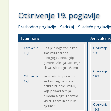
Otkrivenje 19. poglavlje
Prethodno poglavlje
|
Sadržaj
|
Sljedeće poglavlje
Ivan Šarić
Jeruzalems
Otkrivenje
Poslije ovoga začuh kao
Otkrivenje
19,1
glas veliki naroda
19,1
mnogoga u nebu gdje
govore: "Aleluja! Spasenje i
slava i sila Bogu našemu:
Otkrivenje
Otkrivenje
Jer su istiniti i pravedni
19,2
19,2
sudovi njegovi, što je
osudio bludnicu veliku,
koja pokvari zemlja
bludom svojim, i osvetio
krv sluga svojih od ruke
Otkrivenje
njezine."
19,3