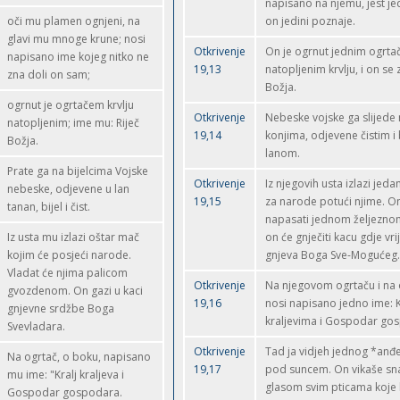
napisano na njemu, jest j
oči mu plamen ognjeni, na
on jedini poznaje.
glavi mu mnoge krune; nosi
Otkrivenje
On je ogrnut jednim ogrt
napisano ime kojeg nitko ne
19,13
natopljenim krvlju, i on se 
zna doli on sam;
Božja.
ogrnut je ogrtačem krvlju
Otkrivenje
Nebeske vojske ga slijede 
natopljenim; ime mu: Riječ
19,14
konjima, odjevene čistim i 
Božja.
lanom.
Prate ga na bijelcima Vojske
Otkrivenje
Iz njegovih usta izlazi jeda
nebeske, odjevene u lan
19,15
za narode potući njime. On 
tanan, bijel i čist.
napasati jednom željezno
Iz usta mu izlazi oštar mač
on će gnječiti kacu gdje vri
kojim će posjeći narode.
gnjeva Boga Sve-Mogućeg.
Vladat će njima palicom
Otkrivenje
Na njegovom ogrtaču i na
gvozdenom. On gazi u kaci
19,16
nosi napisano jedno ime: K
gnjevne srdžbe Boga
kraljevima i Gospodar go
Svevladara.
Otkrivenje
Tad ja vidjeh jednog *anđel
Na ogrtač, o boku, napisano
19,17
pod suncem. On vikaše sn
mu ime: "Kralj kraljeva i
glasom svim pticama koje l
Gospodar gospodara.