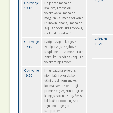
Otkrivenje
Da jedete mesa od
19,18
kraljeva, i mesa ori
vojskovođa i mesa od
mogućnika i mesa od konja
i njihovih jahača, i mesa od
sviju slobodnjaka i robova,
i od malih i velikih!"
Otkrivenje
Otkrivenje
I vidjeh zvijer i kraljeve
19,21
19,19
zemlje i vojske njihove
skupljene, da zametnu rat s
onim, koji sjedi na konju, i s
vojskom njegovom,
Otkrivenje
I hi uhvaćena zvijer, i s
19,20
njom lažni prorok, koji
učini pred njom znake,
kojima zavede one, koji
primiše žig zvijerin, i koji se
klanjaju slici njezinoj. Živi su
bili bačeni oboje u jezero
ognjeno, koje gori
sumporom;