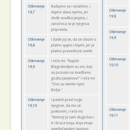
Otkrivenje
Radujmo se i veselimo, i
Otkrivenje
19,7
dajmo slavu njemu, jer
19,8
dođe svadba Janjeta, i
zaručnica se je njegova
pripravila.
Otkrivenje
19,9
Otkrivenje
I dade joj se, da se obuče u
19,8
platno sjajno i bijelo, jer je
platno pravednost svetih.
Otkrivenje
Otkrivenje
I reče mi: "Napiši:
19,10
19,9
Blagoslovljeni su oni, koji
su pozvani na svadbenu
gozbu Janjetovu!" I reče mi:
"Ovo su istinite riječi
Božje."
Otkrivenje
I padoh pred noge
19,10
njegove, da mu se
Otkrivenje
poklonim, i reče mi:
19,11
"Nemoj! Ja sam sluga kao i
ti i braća tvoja, koja imaju
svjedočanstvo Isusovo.