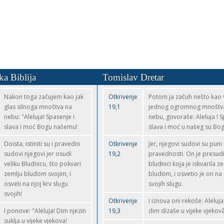
ka Biblija
Tomislav Dretar
Nakon toga začujem kao jak
Otkrivenje
Potom ja začuh nešto kao v
glas silnoga mnoštva na
19,1
jednog ogromnog mnoštva
nebu: "Aleluja! Spasenje i
nebu, govoraše: Aleluja ! 
slava i moć Bogu našemu!
slava i moć u našeg su Bog
Doista, istiniti su i pravedni
Otkrivenje
Jer, njegovi sudovi su puni i
sudovi njegovi jer osudi
19,2
pravednosti. On je presudi
veliku Bludnicu, što pokvari
bludnici koja je iskvarila z
zemlju bludom svojim, i
bludom, i osvetio je on na 
osveti na njoj krv slugu
svojih slugu.
svojih!
Otkrivenje
I iznova oni rekoše: Aleluja!
I ponove: "Aleluja! Dim njezin
19,3
dim dizaše u vijeke vjekovâ
suklja u vijeke vjekova!