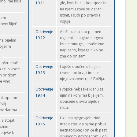
edno ime koje
19,11
gle, konj bijel, i koji sjeđaše
na njemu zove se vjeran i
istinit, i sudi po pravdi i
ačem
vojuje.
zove: Riječ
Otkrivenje
A oči su mu kao plamen
19,12
ognjeni, i na glavi njegovoj
na bijelim
krune mnoge, i imaše ime
bijelim
napisano, kojega niko ne
zna do on sam.
n oštri mač
Otkrivenje
I bješe obučen u haljinu
će ih voditi
19,13
crvenu od krvi, i ime se
m pritkom,
njegovo zove: riječ Božija.
je vino
Otkrivenje
I vojske nebeske iđahu za
19,14
njim na konjima bijelijem,
 oklopu on
obučene u svilu bijelu i
ralj
čistu.
spodarima.
Otkrivenje
I iz usta njegovijeh iziđe
a stojati
19,15
mač oštar, da njime pobije
ažnim
neznabošce; i on će ih pasti
etješe k
s palicom gvozdenom; i on