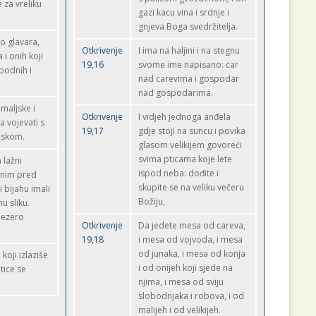
 za vreliku
gazi kacu vina i srdnje i
gnjeva Boga svedržitelja.
so glavara,
Otkrivenje
I ima na haljini i na stegnu
i onih koji
19,16
svome ime napisano: car
obodnih i
nad carevima i gospodar
nad gospodarima.
emaljske i
Otkrivenje
I vidjeh jednoga anđela
a vojevati s
19,17
gdje stoji na suncu i povika
jskom.
glasom velikijem govoreći
svima pticama koje lete
 lažni
ispod neba: dođite i
enim pred
skupite se na veliku večeru
 bijahu imali
Božiju,
nu sliku.
 jezero
Otkrivenje
Da jedete mesa od careva,
19,18
i mesa od vojvoda, i mesa
od junaka, i mesa od konja
oji izlaziše
i od onijeh koji sjede na
ptice se
njima, i mesa od sviju
slobodnjaka i robova, i od
malijeh i od velikijeh.