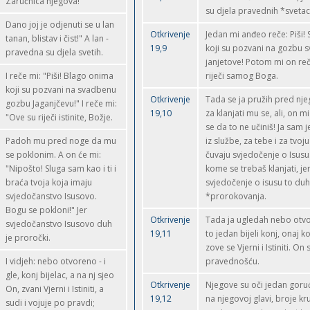
Zaručnica njegova!
su djela pravednih *svetac
Dano joj je odjenuti se u lan
Otkrivenje
Jedan mi anđeo reče: Piši! 
tanan, blistav i čist!" A lan -
19,9
koji su pozvani na gozbu 
pravedna su djela svetih.
janjetove! Potom mi on reč
I reče mi: "Piši! Blago onima
riječi samog Boga.
koji su pozvani na svadbenu
Otkrivenje
Tada se ja pružih pred nj
gozbu Jaganjčevu!" I reče mi:
19,10
za klanjati mu se, ali, on mi
"Ove su riječi istinite, Božje.
se da to ne učiniš! Ja sam
Padoh mu pred noge da mu
iz službe, za tebe i za tvoj
se poklonim. A on će mi:
čuvaju svjedočenje o Isusu.
"Nipošto! Sluga sam kao i ti i
kome se trebaš klanjati, je
braća tvoja koja imaju
svjedočenje o isusu to duh
svjedočanstvo Isusovo.
*prorokovanja.
Bogu se pokloni!" Jer
Otkrivenje
Tada ja ugledah nebo otvo
svjedočanstvo Isusovo duh
19,11
to jedan bijeli konj, onaj k
je proročki.
zove se Vjerni i Istiniti. On 
I vidjeh: nebo otvoreno - i
pravednošću.
gle, konj bijelac, a na nj sjeo
Otkrivenje
Njegove su oči jedan goru
On, zvani Vjerni i Istiniti, a
19,12
na njegovoj glavi, broje kru
sudi i vojuje po pravdi;