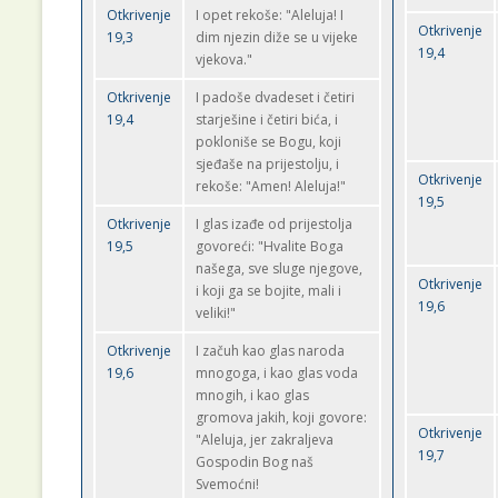
Otkrivenje
I opet rekoše: "Aleluja! I
Otkrivenje
19,3
dim njezin diže se u vijeke
19,4
vjekova."
Otkrivenje
I padoše dvadeset i četiri
19,4
starješine i četiri bića, i
pokloniše se Bogu, koji
sjeđaše na prijestolju, i
Otkrivenje
rekoše: "Amen! Aleluja!"
19,5
Otkrivenje
I glas izađe od prijestolja
19,5
govoreći: "Hvalite Boga
našega, sve sluge njegove,
Otkrivenje
i koji ga se bojite, mali i
19,6
veliki!"
Otkrivenje
I začuh kao glas naroda
19,6
mnogoga, i kao glas voda
mnogih, i kao glas
gromova jakih, koji govore:
Otkrivenje
"Aleluja, jer zakraljeva
19,7
Gospodin Bog naš
Svemoćni!