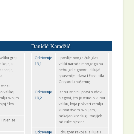
Daničić-Karadžić
eliku graju
Otkrivenje
I poslije ovoga čuh glas
 koje, u
19,1
veliki naroda mnogoga na
Spasenje,
nebu gdje govori: aliluja!
a.
spasenije i slava i čast i sila
Gospodu našemu;
stine i
o velikoj
Otkrivenje
Jer su istiniti i pravi sudovi
emlju svojim
19,2
njegovi, što je osudio kurvu
njoj *krv
veliku, koja pokvari zemlju
kurvarstvom svojijem, i
pokajao krv slugu svojijeh
 I njen se
od ruke njezine.
.
Otkrivenje
I drugom rekoše: aliluja! I