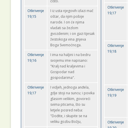
čisto.
Otkrivenje
Otkrivenje
I iz usta njegovih izlazi mač
19,17
19,15
oštar, da njim pobije
narode. I on će njima
vladati sa žezlom
gvozdenim; i on gazi tijesak
žestokoga vina gnjeva
Boga Svemoćnoga.
Otkrivenje
19,18
Otkrivenje
I ima na haljini i na bedru
19,16
svojemu ime napisano:
"Kralj nad kraljevima i
Gospodar nad
gospodarima".
Otkrivenje
I vidjeh, jednoga anđela,
Otkrivenje
19,17
gdje stoji na suncu; i povika
19,19
glasom velikim, govoreći
svima pticama, što su
letjele posred neba:
"Dođite, i skupite se na
veliku gozbu Božju,
Otkrivenje
19,20