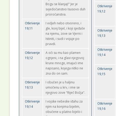
Bogu se klanjaj!" Jer je
Otkrivenje
svjedočanstvo Isusovo duh
19,12
proročanstva.
Otkrivenje
I vidjeh nebo otvoreno, i
19,11
gle, konj bijel, i koji sjeđaše
Otkrivenje
na njemu, zove se Vjerni i
19,13
Istiniti, i sudi i vojuje po
pravdi.
Otkrivenje
Otkrivenje
A oči su mu kao plamen
19,14
19,12
ognjeni, i na glavi njegovoj
krune mnoge, imajući ime
napisano, kojega nitko ne
Otkrivenje
zna do on sam.
19,15
Otkrivenje
I obučen je u haljinu
19,13
umočenu u krv, i ime se
njegovo zove "Riječ Božja".
Otkrivenje
I vojske nebeske iđahu za
Otkrivenje
19,14
njim na konjima bijelim,
19,16
obučene u platno bijelo i