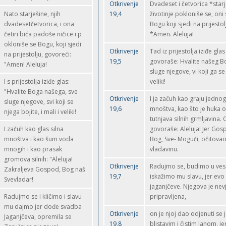
Otkrivenje
Dvadeset i četvorica *starje
Nato starješine, njih
19,4
životinje pokloniše se, oni
dvadesetčetvorica, i ona
Bogu koji sjedi na prijestol
četiri bića padoše ničice i p
*Amen. Aleluja!
okloniše se Bogu, koji sjedi
Otkrivenje
Tad iz prijestolja iziđe glas
na prijestolju, govoreći:
19,5
govoraše: Hvalite našeg Bog
"Amen! Aleluja!
sluge njegove, vi koji ga se 
I s prijestolja iziđe glas:
veliki!
"Hvalite Boga našega, sve
Otkrivenje
I ja začuh kao graju jedn
sluge njegove, svi koji se
19,6
mnoštva, kao što je huka o
njega bojite, i mali i veliki!
tutnjava silnih grmljavina. 
I začuh kao glas silna
govoraše: Aleluja! Jer Gos
mnoštva i kao šum voda
Bog, Sve- Mogući, očitovao
mnogih i kao prasak
vladavinu.
gromova silnih: "Aleluja!
Otkrivenje
Radujmo se, budimo u vese
Zakraljeva Gospod, Bog naš
19,7
iskažimo mu slavu, jer ev
Svevladar!
jaganjčeve. Njegova je nev
Radujmo se i kličimo i slavu
pripravljena,
mu dajmo jer dođe svadba
Otkrivenje
on je njoj dao odjenuti se
Jaganjčeva, opremila se
19,8
blistavim i čistim lanom, jer,