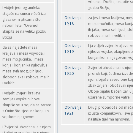
vrhuncu: Dođite, okupite se
I vidjeh jednog anđela:
gozbu Božju,
stajaše na suncu vičući iza
Otkrivenje
za jesti meso kraljeva, me
glasa svim pticama što
19,18
meso moćnika, meso konja 
nebom lete: "Ovamo!
ih jašu, meso svih ljudi, sl
Skupite se na veliku gozbu
robova, malih i velikih.
Božju
Otkrivenje
I ja vidjeh zvijer, kraljeve z
da se najedete mesa
19,19
njihove vojske, okupljene z
kraljeva, i mesa vojvoda, i
konjanikom i njegovom vo
mesa mogućnika, i mesa
konja i konjanika njihovih, i
Otkrivenje
Zvijer bi uhvaćena, i s njom
mesa svih mogućih ljudi,
19,20
prorok koji, čudima izved
slobodnjaka i robova, malih
njom, bijaše zaveo one koji
i velikih!
zbak zvijeri i obožavali nje
Oboje bijahu bačeni živi u
I vidjeh: Zvijer i kraljevi
užarene sumporne vatre.
zemlje i vojske njihove
skupiše se u boj da se zarate
Otkrivenje
Drugi propadoše od mača k
s Onim što sjedi na konju i s
19,21
iz usta konjanikovih, i sve 
vojskom njegovom.
nasitiše tijelima njihovim.
I Zvijer bi uhvaćena, a s njom
i Lažni prorok koji je u njenoj