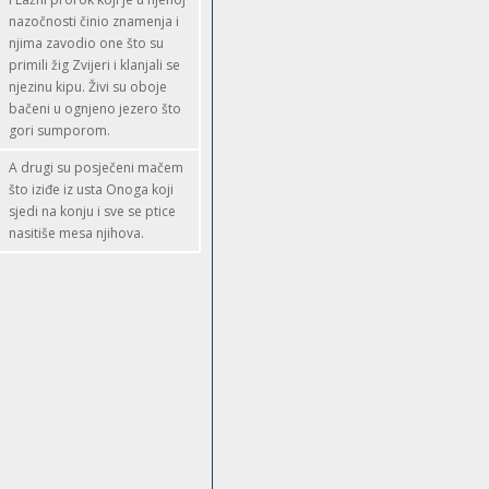
nazočnosti činio znamenja i
njima zavodio one što su
primili žig Zvijeri i klanjali se
njezinu kipu. Živi su oboje
bačeni u ognjeno jezero što
gori sumporom.
A drugi su posječeni mačem
što iziđe iz usta Onoga koji
sjedi na konju i sve se ptice
nasitiše mesa njihova.