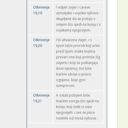
Otkrivenje
I vidjeh zvijer i careve
19,19
zemaljske i vojnike njihove
skupljene da se pobiju s
onijem što sjedi na konju i s
vojskama njegovijem.
Otkrivenje
I bi uhvaćena zvijer, i s
19,20
njom lažni prorok koji učini
pred njom znake kojima
prevari one koji primiše žig
zvijerin i koji se poklanjaju
ikoni njezinoj: živi biše
bačeni oboje u jezero
ognjeno, koje gori
sumporom.
Otkrivenje
A ostali pobijeni biše
19,21
mačem onoga što sjedi na
konju, koji iziđe iz usta
njegovijeh: i sve se ptice
nasitiše od mesa njihova.