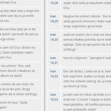
ešćivati Oca.
16,28
svijet; dok sada ja napuštam svijet
Ocu. `
aj dan iskat ćete u moje ime
 velim vam da ću ja moliti
Ivan
Njegovi mu učenici rekoše: ` Evo k
za vas.
16,29
sada govoriš otvoreno i kako nap
svoje zagonetno govorenje;
am vas Otac ljubi jer vi ste
 ljubili i vjerovali da sam ja
Ivan
sada mi znamo da ti znaš sve stvari
oga izišao.
16,30
nemaš nikakvu potrebu da te net
ispituje. Zato mi vjerujemo da si ti
ao sam od Oca i došao na
od Boga. `
t. Opet ostavljam svijet i
zim Ocu.
Ivan
Isus im odgovori: ` Vjerujete li sad
16,31
 mu učenici: "Evo, sad
reno zboriš i nikakvon se
Ivan
Evo sat dolazi, i sada on je tu, kad
dbom ne služiš.
16,32
biti raspršeni, svatko na svoju stran
ćete me ostaviti samog: ali, ja ni
 znamo da sve znaš i ne
sa mnom je Otac.
a da te tko pita. Stoga
ujemo da si izišao od Boga.
Ivan
Ja sam vam to rekao da biste vi u
16,33
imali mir. U ovom *svijetu vi doživ
vori im Isus: "Sada
neprijateljstvo, ali budite puni po
ujete?
ja sam pobijedio svijet! `