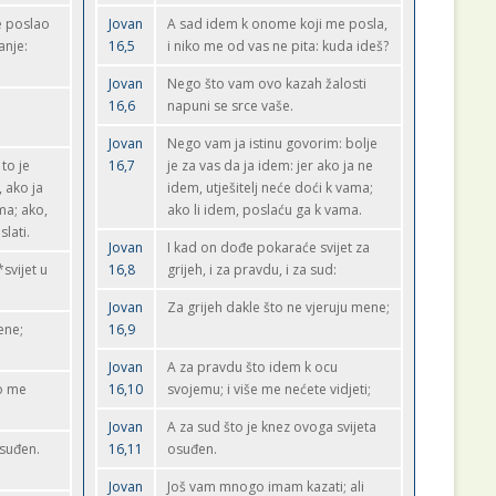
e poslao
Jovan
A sad idem k onome koji me posla,
anje:
16,5
i niko me od vas ne pita: kuda ideš?
Jovan
Nego što vam ovo kazah žalosti
16,6
napuni se srce vaše.
Jovan
Nego vam ja istinu govorim: bolje
to je
16,7
je za vas da ja idem: jer ako ja ne
 ako ja
idem, utješitelj neće doći k vama;
ma; ako,
ako li idem, poslaću ga k vama.
lati.
Jovan
I kad on dođe pokaraće svijet za
svijet u
16,8
grijeh, i za pravdu, i za sud:
Jovan
Za grijeh dakle što ne vjeruju mene;
ene;
16,9
Jovan
A za pravdu što idem k ocu
to me
16,10
svojemu; i više me nećete vidjeti;
Jovan
A za sud što je knez ovoga svijeta
osuđen.
16,11
osuđen.
Jovan
Još vam mnogo imam kazati; ali