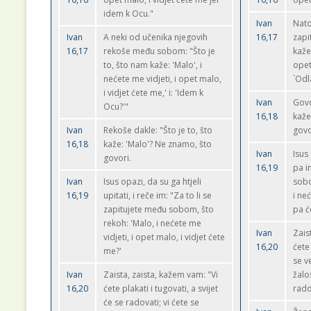
idem k Ocu."
Ivan
Nato
Ivan
A neki od učenika njegovih
16,17
zapi
16,17
rekoše među sobom: "Što je
kaže:
to, što nam kaže: 'Malo', i
opet
nećete me vidjeti, i opet malo,
`Odl
i vidjet ćete me,' i: 'Idem k
Ivan
Govo
Ocu?'"
16,18
kaže
Ivan
Rekoše dakle: "Što je to, što
govo
16,18
kaže: 'Malo'? Ne znamo, što
Ivan
Isus
govori.
16,19
pa i
Ivan
Isus opazi, da su ga htjeli
sobo
16,19
upitati, i reče im: "Za to li se
i ne
zapitujete među sobom, što
pa ć
rekoh: 'Malo, i nećete me
Ivan
Zais
vidjeti, i opet malo, i vidjet ćete
16,20
ćete 
me?'
se ve
Ivan
Zaista, zaista, kažem vam: "Vi
žalo
16,20
ćete plakati i tugovati, a svijet
rado
će se radovati; vi ćete se