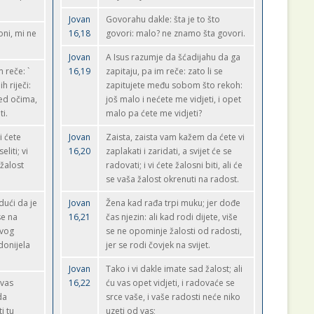
Jovan
Govorahu dakle: šta je to što
oni, mi ne
16,18
govori: malo? ne znamo šta govori.
Jovan
A Isus razumje da šćadijahu da ga
m reče: `
16,19
zapitaju, pa im reče: zato li se
h riječi:
zapitujete među sobom što rekoh:
red očima,
još malo i nećete me vidjeti, i opet
ti.
malo pa ćete me vidjeti?
i ćete
Jovan
Zaista, zaista vam kažem da ćete vi
eliti; vi
16,20
zaplakati i zaridati, a svijet će se
 žalost
radovati; i vi ćete žalosni biti, ali će
se vaša žalost okrenuti na radost.
dući da je
Jovan
Žena kad rađa trpi muku; jer dođe
se na
16,21
čas njezin: ali kad rodi dijete, više
svog
se ne opominje žalosti od radosti,
donijela
jer se rodi čovjek na svijet.
Jovan
Tako i vi dakle imate sad žalost; ali
 vas
16,22
ću vas opet vidjeti, i radovaće se
da
srce vaše, i vaše radosti neće niko
i tu
uzeti od vas;