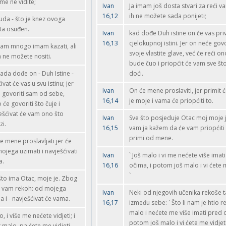
 me ne vidite;
Ivan
Ja imam još dosta stvari za reći vam
16,12
ih ne možete sada ponijeti;
uda - što je knez ovoga
eta osuđen.
Ivan
kad dođe Duh istine on će vas priv
16,13
cjelokupnoj istini. Jer on neće govor
vam mnogo imam kazati, ali
svoje vlastite glave, već će reći on
 ne možete nositi.
bude čuo i priopćit će vam sve št
ada dođe on - Duh Istine -
doći.
ivat će vas u svu istinu; jer
Ivan
On će mene proslaviti, jer primit 
 govoriti sam od sebe,
16,14
je moje i vama će priopćiti to.
 će govoriti što čuje i
ešćivat će vam ono što
Ivan
Sve što posjeduje Otac moj moje j
zi.
16,15
vam ja kažem da će vam priopćiti
primi od mene.
e mene proslavljati jer će
ojega uzimati i navješćivati
Ivan
` Još malo i vi me nećete više imat
a.
16,16
očima, i potom još malo i vi ćete m
`
što ima Otac, moje je. Zbog
 vam rekoh: od mojega
Ivan
Neki od njegovih učenika rekoše 
a i - navješćivat će vama.
16,17
između sebe: ` Što li nam je htio re
malo i nećete me više imati pred o
, i više me nećete vidjeti; i
potom još malo i vi ćete me vidjeti;
 malo, pa ćete me vidjeti.