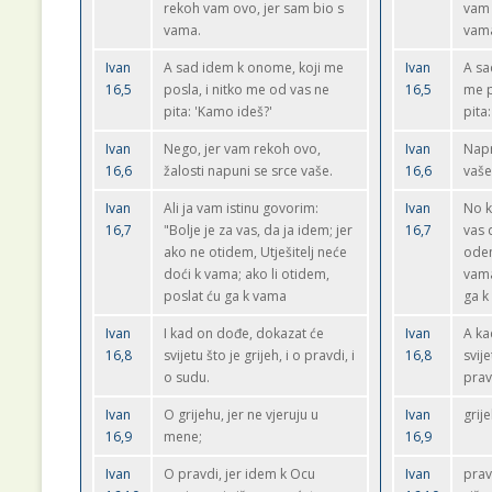
rekoh vam ovo, jer sam bio s
vam 
vama.
vam
Ivan
A sad idem k onome, koji me
Ivan
A sa
16,5
posla, i nitko me od vas ne
16,5
me p
pita: 'Kamo ideš?'
pita
Ivan
Nego, jer vam rekoh ovo,
Ivan
Napr
16,6
žalosti napuni se srce vaše.
16,6
vaše
Ivan
Ali ja vam istinu govorim:
Ivan
No k
16,7
"Bolje je za vas, da ja idem; jer
16,7
vas 
ako ne otidem, Utješitelj neće
odem
doći k vama; ako li otidem,
vama
poslat ću ga k vama
ga k
Ivan
I kad on dođe, dokazat će
Ivan
A ka
16,8
svijetu što je grijeh, i o pravdi, i
16,8
svije
o sudu.
prav
Ivan
O grijehu, jer ne vjeruju u
Ivan
grij
16,9
mene;
16,9
Ivan
O pravdi, jer idem k Ocu
Ivan
prav