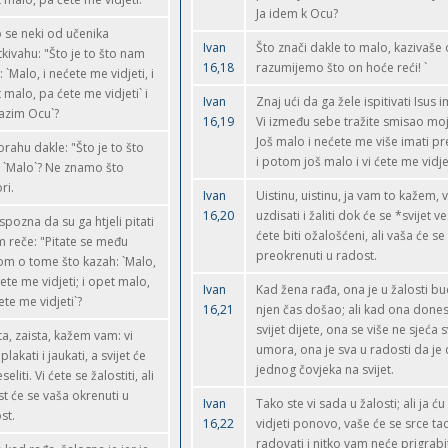
Ja idem k Ocu?
 se neki od učenika
Ivan
Što znači dakle to malo, kazivaše 
tkivahu: "Što je to što nam
16,18
razumijemo što on hoće reći! `
 `Malo, i nećete me vidjeti, i
 malo, pa ćete me vidjeti` i
Ivan
Znaj ući da ga žele ispitivati Isus i
azim Ocu`?
16,19
Vi između sebe tražite smisao moji
Još malo i nećete me više imati p
rahu dakle: "Što je to što
i potom još malo i vi ćete me vidje
 `Malo`? Ne znamo što
ri.
Ivan
Uistinu, uistinu, ja vam to kažem, v
16,20
uzdisati i žaliti dok će se *svijet ves
 spozna da su ga htjeli pitati
ćete biti ožalošćeni, ali vaša će se
m reče: "Pitate se među
preokrenuti u radost.
m o tome što kazah: `Malo,
ćete me vidjeti; i opet malo,
Ivan
Kad žena rađa, ona je u žalosti bu
ete me vidjeti`?
16,21
njen čas došao; ali kad ona done
svijet dijete, ona se više ne sjeća 
ta, zaista, kažem vam: vi
umora, ona je sva u radosti da je 
plakati i jaukati, a svijet će
jednog čovjeka na svijet.
seliti. Vi ćete se žalostiti, ali
st će se vaša okrenuti u
Ivan
Tako ste vi sada u žalosti; ali ja ću
st.
16,22
vidjeti ponovo, vaše će se srce ta
radovati i nitko vam neće prigrabit