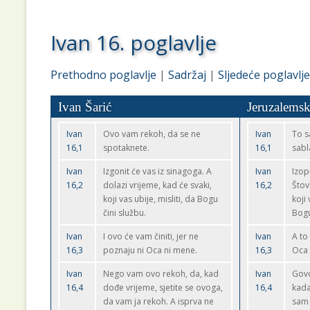
Ivan 16. poglavlje
Prethodno poglavlje
|
Sadržaj
|
Sljedeće poglavlje
Ivan Šarić
Jeruzalemsk
Ivan
Ovo vam rekoh, da se ne
Ivan
To s
16,1
spotaknete.
16,1
sabl
Ivan
Izgonit će vas iz sinagoga. A
Ivan
Izop
16,2
dolazi vrijeme, kad će svaki,
16,2
Štov
koji vas ubije, misliti, da Bogu
koji 
čini službu.
Bog
Ivan
I ovo će vam činiti, jer ne
Ivan
A to
16,3
poznaju ni Oca ni mene.
16,3
Oca 
Ivan
Nego vam ovo rekoh, da, kad
Ivan
Govo
16,4
dođe vrijeme, sjetite se ovoga,
16,4
kada
da vam ja rekoh. A isprva ne
sam 