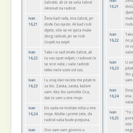
Ivan
Žena
žalostiti, ali će se vaša žalost
16,21
doša
okrenuti na radost.
djet
Ivan
Žena kad rađa, ima žalost, jer
muke
16,21
dođe čas njezin. Ali kad rodi
rodi
dijete, više se ne sjeća muke
Ivan
Tako 
zbog radosti, jer se rodi
16,22
no ja
čovjek na svijet.
će v
Ivan
Tako i vi sad imate žalost, ali
vaše
16,22
ću vas opet vidjeti, i radovat će
Ivan
U on
se srce vaše, i vaše radosti
16,23
pita
nitko neće uzeti od vas.
što 
Ivan
I u onaj dan nećete me pitati ni
vam 
16,23
za što. Zaista, zaista, kažem
Ivan
Dosa
vam: Ako što zamolite Oca,
16,24
ime.
dat će vam u ime moje.
vaša
Ivan
Do sada ne moliste ništa u ime
Ivan
"To 
16,24
moje. Molite i primit ćete, da
16,25
pore
radost vaša bude potpuna.
više
Ivan
Ovo sam vam govorio u
nego