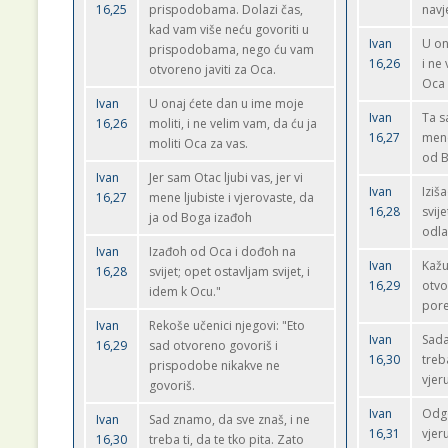
16,25
prispodobama. Dolazi čas,
navj
kad vam više neću govoriti u
Ivan
U on
prispodobama, nego ću vam
16,26
i ne
otvoreno javiti za Oca.
Oca 
Ivan
U onaj ćete dan u ime moje
Ivan
Ta s
16,26
moliti, i ne velim vam, da ću ja
16,27
mene
moliti Oca za vas.
od B
Ivan
Jer sam Otac ljubi vas, jer vi
Ivan
Iziš
16,27
mene ljubiste i vjerovaste, da
16,28
svije
ja od Boga izađoh
odla
Ivan
Izađoh od Oca i dođoh na
Ivan
Kažu
16,28
svijet; opet ostavljam svijet, i
16,29
otvo
idem k Ocu."
pore
Ivan
Rekoše učenici njegovi: "Eto
Ivan
Sada
16,29
sad otvoreno govoriš i
16,30
treb
prispodobe nikakve ne
vjer
govoriš.
Ivan
Odgo
Ivan
Sad znamo, da sve znaš, i ne
16,31
vjer
16,30
treba ti, da te tko pita. Zato