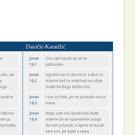
Daničić-Karadžić
ne
Jovan
Ovo vam kazah da se ne
16,1
sablaznite.
 više, sat
Jovan
Izgoniće vas iz zbornica; a doći će
va
16,2
vrijeme kad će svaki koji vas ubije
Bogu.
misliti da Bogu službu čini.
znali ni
Jovan
I ovo će činiti, jer ne poznaše oca ni
16,3
mene.
d njihovo
Jovan
Nego vam ovo kazah kad dođe
 vam ja
16,4
vrijeme da se opomenete ovoga
d početka
da vam ja kazah; a isprva ne kazah
vam ovo, jer bijah s vama.