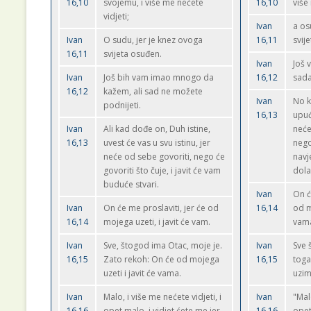
16,10
svojemu, i više me nećete
16,10
više
vidjeti;
Ivan
a os
Ivan
O sudu, jer je knez ovoga
16,11
svij
16,11
svijeta osuđen.
Ivan
Još 
Ivan
Još bih vam imao mnogo da
16,12
sada
16,12
kažem, ali sad ne možete
Ivan
No k
podnijeti.
16,13
upuć
Ivan
Ali kad dođe on, Duh istine,
neće
16,13
uvest će vas u svu istinu, jer
nego
neće od sebe govoriti, nego će
navj
govoriti što čuje, i javit će vam
dola
buduće stvari.
Ivan
On ć
Ivan
On će me proslaviti, jer će od
16,14
od m
16,14
mojega uzeti, i javit će vam.
vam
Ivan
Sve, štogod ima Otac, moje je.
Ivan
Sve 
16,15
Zato rekoh: On će od mojega
16,15
toga
uzeti i javit će vama.
uzim
Ivan
Malo, i više me nećete vidjeti, i
Ivan
"Malo
16,16
opet malo, i vidjet ćete me jer
16,16
opet