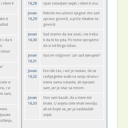
 i idem k
16,28
opet ostavljam svijet, i idem k ocu.
Jovan
Rekoše mu učenici njegovi: eto sad
ako ti
16,29
upravo govoriš, a priče nikakve ne
uštaš
govoriš.
Jovan
Sad znamo da sve znaš, i ne treba
 i da ti
16,30
ti da te ko pita. Po tome vjerujemo
ko
da si od Boga izišao.
 izišao
Jovan
Isus im odgovori: zar sad vjerujete?
16,31
a?
Jovan
Evo ide čas, i već je nastao, da se
16,32
razbjegnete svaki na svoju stranu i
 ćete vi
mene sama ostavite; ali nijesam
u, i vi
sam, jer je otac sa mnom.
sam sam,
Jovan
Ovo vam kazah, da u meni mir
16,33
imate. U svijetu ćete imati nevolju;
 meni
ali ne bojte se, jer ja nadvladah
ljavate
svijet.
uzdanja,