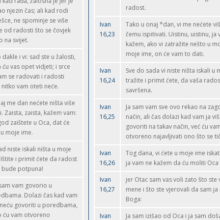
 kad rađa, žalosna je jer je
radost.
o njezin čas; ali kad rodi
ešce, ne spominje se više
Ivan
Tako u onaj *dan, vi me nećete viš
 od radosti što se čovjek
16,23
čemu ispitivati. Uistinu, uistinu, ja
o na svijet.
kažem, ako vi zatražite nešto u m
moje ime, on će vam to dati.
dakle i vi: sad ste u žalosti,
 ću vas opet vidjeti; i srce
Ivan
Sve do sada vi niste ništa iskali u
am se radovati i radosti
16,24
tražite i primit ćete, da vaša rado
 nitko vam oteti neće.
savršena.
aj me dan nećete ništa više
Ivan
Ja sam vam sve ovo rekao na zag
ti. Zaista, zaista, kažem vam:
16,25
način, ali čas dolazi kad vam ja vi
god zaištete u Oca, dat će
govoriti na takav način, već ću va
u moje ime.
otvoreno najavljivati ono što se ti
d niste iskali ništa u moje
Ivan
Tog dana, vi ćete u moje ime iskati
 Ištite i primit ćete da radost
16,26
ja vam ne kažem da ću moliti Oca 
 bude potpuna!
Ivan
jer Otac sam vas voli zato što ste v
sam vam govorio u
16,27
mene i što ste vjerovali da sam ja
dbama. Dolazi čas kad vam
Boga:
 neću govoriti u poredbama,
 ću vam otvoreno
Ivan
Ja sam izišao od Oca i ja sam doš