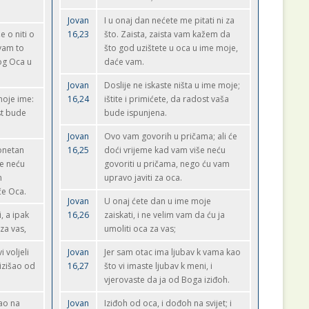
Jovan
I u onaj dan nećete me pitati ni za
e o niti o
16,23
što. Zaista, zaista vam kažem da
 vam to
što god uzištete u oca u ime moje,
og Oca u
daće vam.
Jovan
Doslije ne iskaste ništa u ime moje;
 moje ime:
16,24
ištite i primićete, da radost vaša
st bude
bude ispunjena.
Jovan
Ovo vam govorih u pričama; ali će
onetan
16,25
doći vrijeme kad vam više neću
še neću
govoriti u pričama, nego ću vam
m
upravo javiti za oca.
če Oca.
Jovan
U onaj ćete dan u ime moje
, a ipak
16,26
zaiskati, i ne velim vam da ću ja
za vas,
umoliti oca za vas;
i voljeli
Jovan
Jer sam otac ima ljubav k vama kao
 izišao od
16,27
što vi imaste ljubav k meni, i
vjerovaste da ja od Boga iziđoh.
ao na
Jovan
Iziđoh od oca, i dođoh na svijet; i