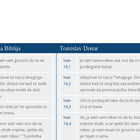
a Biblija
Tomislav Dretar
am vam govorio da se ne
Ivan
Ja sam vama rekao sve ovo da vi 
aznite.
16,1
podlegnete kušnji.
ćavat će vas iz sinagoga.
Ivan
Isključivat će vas iz *sinagoga. Što
iše, dolazi čas kad će svaki
16,2
dolazi kad će onaj koji vas uništa
vas ubije misliti da služi
vjerovati da pronosi jednu žrtvu 
u.
Ivan
Oni će postupati tako da ne bi upo
 će činiti jer ne upoznaše ni
16,3
Oca ni mene.
ni mene.
Ivan
Ali, ja sam vam rekao to da bi, ka
rio sam vam ovo da se,
16,4
vrijeme dođe, vi se sjetili što sam
 dođe vrijeme, sjetite da
rekao. Ja vam nisam to govorio o
vam rekao." "S početka
jer bijah s vama.