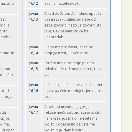
a, ali vi
16,12
sad ne možete nositi.
Jovan
A kad dođe on, Duh istine, uputiće
esti
16,13
vas na svaku istinu; jer neće od
iti iz
sebe govoriti, nego će govoriti što
o što
čuje, i javiće vam što će biti
o treba
unapredak.
Jovan
On će me proslaviti, jer će od
će ono što
16,14
mojega uzeti, i javiće vam:
Jovan
Sve što ima otac moje je: zato
e; zato
16,15
rekoh da će od mojega uzeti, i javiti
 ono što
vam.
Jovan
Još malo, i nećete me vidjeti, i opet
i pred
16,16
malo, pa ćete me vidjeti: jer idem k
e vidjeti.
ocu.
Jovan
A neki od učenika njegovijeh
tada
16,17
rekoše među sobom: šta je to što
ći: Još
nam kaže: još malo, i nećete me
čima, i
vidjeti; i opet malo pa ćete me
 ili opet:
vidjeti; i: ja idem k ocu?