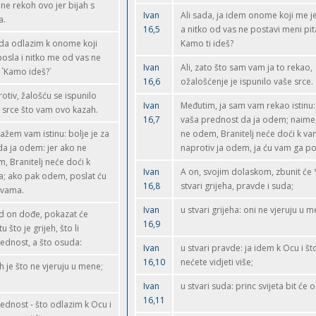
ne rekoh ovo jer bijah s
Ivan
Ali sada, ja idem onome koji me j
a.
16,5
a nitko od vas ne postavi meni pit
da odlazim k onome koji
Kamo ti ideš?
osla i nitko me od vas ne
Ivan
Ali, zato što sam vam ja to rekao,
: `Kamo ideš?`
16,6
ožalošćenje je ispunilo vaše srce.
otiv, žalošću se ispunilo
Ivan
Međutim, ja sam vam rekao istinu: 
 srce što vam ovo kazah.
16,7
vaša prednost da ja odem; naime,
ažem vam istinu: bolje je za
ne odem, Branitelj neće doći k va
da ja odem: jer ako ne
naprotiv ja odem, ja ću vam ga pos
, Branitelj neće doći k
Ivan
A on, svojim dolaskom, zbunit će *
; ako pak odem, poslat ću
16,8
stvari grijeha, pravde i suda;
 vama.
Ivan
u stvari grijeha: oni ne vjeruju u m
d on dođe, pokazat će
16,9
tu što je grijeh, što li
ednost, a što osuda:
Ivan
u stvari pravde: ja idem k Ocu i š
16,10
nećete vidjeti više;
eh je što ne vjeruju u mene;
Ivan
u stvari suda: princ svijeta bit će 
16,11
ednost - što odlazim k Ocu i