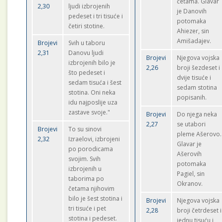
četama. Glavar
2,30
ljudi izbrojenih
je Danovih
pedeset i tri tisuće i
potomaka
četiri stotine.
Ahiezer, sin
Amišadajev.
Brojevi
Svih u taboru
2,31
Danovu ljudi
Brojevi
Njegova vojska
izbrojenih bilo je
2,26
broji šezdeset i
što pedeset i
dvije tisuće i
sedam tisuća i šest
sedam stotina
stotina. Oni neka
popisanih.
idu najposlije uza
zastave svoje."
Brojevi
Do njega neka
2,27
se utabori
Brojevi
To su sinovi
pleme Ašerovo.
2,32
Izraelovi, izbrojeni
Glavar je
po porodicama
Ašerovih
svojim. Svih
potomaka
izbrojenih u
Pagiel, sin
taborima po
Okranov.
četama njihovim
bilo je šest stotina i
Brojevi
Njegova vojska
tri tisuće i pet
2,28
broji četrdeset i
stotina i pedeset.
jednu tisuću i