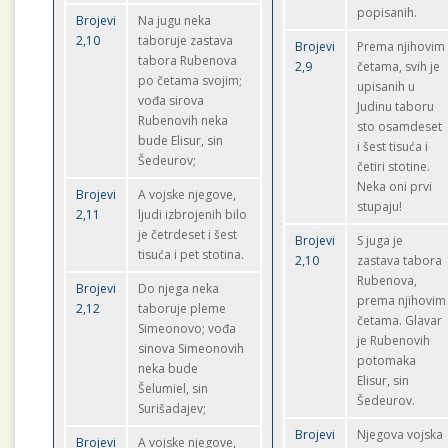
popisanih.
Brojevi
Na jugu neka
2,10
taboruje zastava
Brojevi
Prema njihovim
tabora Rubenova
2,9
četama, svih je
po četama svojim;
upisanih u
vođa sirova
Judinu taboru
Rubenovih neka
sto osamdeset
bude Elisur, sin
i šest tisuća i
Šedeurov;
četiri stotine.
Neka oni prvi
Brojevi
A vojske njegove,
stupaju!
2,11
ljudi izbrojenih bilo
je četrdeset i šest
Brojevi
S juga je
tisuća i pet stotina.
2,10
zastava tabora
Rubenova,
Brojevi
Do njega neka
prema njihovim
2,12
taboruje pleme
četama. Glavar
Simeonovo; vođa
je Rubenovih
sinova Simeonovih
potomaka
neka bude
Elisur, sin
Šelumiel, sin
Šedeurov.
Surišadajev;
Brojevi
Njegova vojska
Brojevi
A vojske njegove,