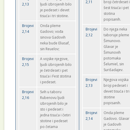
2,11
broji četrdeset i
2,13
ljudi izbrojenih bilo
šest tisuća i pet
je pedeset i devet
stotina
tisuća i tri stotine.
popisanih.
Brojevi
Onda pleme
Brojevi
Do njega neka
2,14
Gadovo; vođa
2,12
taboruje pleme
sinova Gadovih
Šimunovo.
neka bude Eliasaf,
Glavar je
sin Reuelov;
Šimunovih
potomaka
Brojevi
A vojske njegove,
Šelumiel, sin
2,15
ljudi izbrojenih bilo
Surišadajev.
je četrdeset i pet
tisuća i Fest stotina
Brojevi
Njegova vojska
i pedeset.
2,13
broji pedeset i
devet tisuća i tri
Brojevi
Svih u taboru
stotine
2,16
Rubenovu ljudi
popisanih.
izbrojenih bilo je
sto i pedeset i
Brojevi
Onda pleme
jedna tisuća i četiri
2,14
Gadovo. Glavar
stotine i pedeset
je Gadovih
po četama