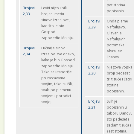
pet stotina
Brojevi
Leviti nijesu bili
popisanih.
2,33
brojeni među
sinove Izraelove,
Brojevi
Onda pleme
kao što je bio
2,29
Naftalijevo.
Gospod
Glavar je
zapovjedio Mojsiju.
Naftalijevih
potomaka
Brojevi
I učiniše sinovi
Ahira, sin
2,34
Izraelovi sve onako,
Enanov.
kako je bio Gospod
zapovjedio Mojsiju.
Brojevi
Njegova vojska
Tako se utaboriše
2,30
broji pedeset i
po zastavama
tri tisuće i četiri
svojim, tako su išli,
stotine
svaki po plemenu
popisanih.
svojem i porodici
Brojevi
Svih je
svojoj.
2,31
popisanih u
taboru Danovu
sto pedeset i
sedam tisuća i
šest stotina.