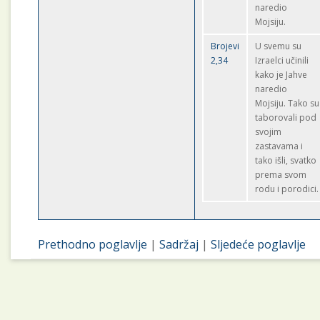
naredio
Mojsiju.
Brojevi
U svemu su
2,34
Izraelci učinili
kako je Jahve
naredio
Mojsiju. Tako su
taborovali pod
svojim
zastavama i
tako išli, svatko
prema svom
rodu i porodici.
Prethodno poglavlje
|
Sadržaj
|
Sljedeće poglavlje