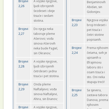
Brojevi
A vojske njegove,
Benjaminovih
2,26
ljudi izbrojenih
Abidan, sin
šezdeset i dvije
Gidonijev.
tisuće i sedam
Brojevi
Njegova vojska
stotina.
2,23
broji trideset i
Brojevi
Do njega neka
pet tisuća i
2,27
taboruje pleme
četiri stotine
Ašerovo; vođa
popisanih.
sinova Ašerovih
Brojevi
Prema njihovim
neka bude Pagiel,
2,24
četama, svih je
sin Okranov;
upisanih u
Brojevi
A vojske njegove,
Efrajimovu
2,28
ljudi izbrojenih
taboru sto i
četrdeset i jedna
osam tisuća i
tisuća i pet stotina.
sto. Oni neka
stupaju treći!
Brojevi
Onda pleme
2,29
Naftalijevo; vođa
Brojevi
Sa sjevera,
sinova Naftalijevi,
2,25
zastava tabora
Ahira, sin Enanov;
Danova, prema
njihovim
Brojevi
A vojske njegove,