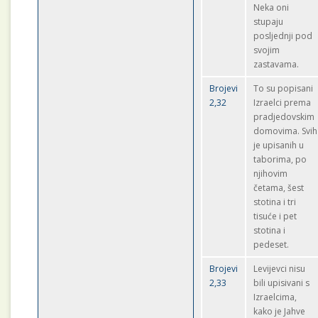
Neka oni
stupaju
posljednji pod
svojim
zastavama.
Brojevi
To su popisani
2,32
Izraelci prema
pradjedovskim
domovima. Svih
je upisanih u
taborima, po
njihovim
četama, šest
stotina i tri
tisuće i pet
stotina i
pedeset.
Brojevi
Levijevci nisu
2,33
bili upisivani s
Izraelcima,
kako je Jahve