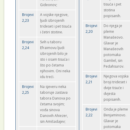
tisuća i pet
Gideonov;
stotina
Brojevi
A vojske njegove,
popisanih.
2,23
ljudi izbrojenih
Brojevi
Do njega je
trideset i pet tisuća
2,20
pleme
i četiri stotine.
Manašeovo.
Brojevi
Svih u taboru
Glavar je
2,24
Efraimovu ljudi
Manašeovih
izbrojenih bilo je
potomaka
sto i osam tisuća i
Gamliel, sin
što po četama
Pedahsurov.
njihovim. Oni neka
Brojevi
Njegova vojska
idu treći.
2,21
broji trideset i
Brojevi
Na sjeveru neka
dvije tisuće i
2,25
taboruje zastava
dvjesta
tabora Danova po
popisanih.
četama svojim;
Brojevi
Onda je pleme
vođa sinova
2,22
Benjaminovo.
Danovih Ahiezer,
Glavar je
sin Amišadajev;
potomaka