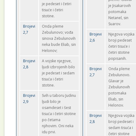
je pedeset i četiri
je Jisakarovih
tisuće i četiri
potomaka
stotine.
Netanel, sin
Suarov.
Brojevi
Onda pleme
2,7
Zebulunovo; vođa
Brojevi
Njegova vojska
sinova Zebulunovih
2,6
broji pedeset
neka bude Eliab, sin
četiri tisuće i
Helonov;
četiri stotine
popisanih.
Brojevi
A vojske njegove,
2,8
ljudi izbrojenih bilo
Brojevi
Onda pleme
je pedeset i sedam
2,7
Zebulunovo.
tisuća i četiri
Glavar je
stotine.
Zebulunovih
potomaka
Brojevi
Svih u taboru Judinu
Eliab, sin
2,9
ljudi bilo je
Helonov.
osamdeset i šest
tisuća i četiri stotine
Brojevi
Njegova vojska
po četama
2,8
broji pedeset i
njihovim. Oni neka
sedam tisuća i
idu prvi.
četiri stotine