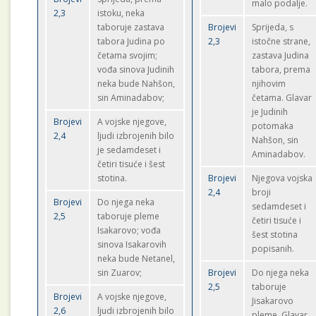
malo podalje.
2,3
istoku, neka
taboruje zastava
Brojevi
Sprijeda, s
tabora Judina po
2,3
istočne strane,
četama svojim;
zastava Judina
vođa sinova Judinih
tabora, prema
neka bude Nahšon,
njihovim
sin Aminadabov;
četama. Glavar
je Judinih
Brojevi
A vojske njegove,
potomaka
2,4
ljudi izbrojenih bilo
Nahšon, sin
je sedamdeset i
Aminadabov.
četiri tisuće i šest
stotina.
Brojevi
Njegova vojska
2,4
broji
Brojevi
Do njega neka
sedamdeset i
2,5
taboruje pleme
četiri tisuće i
Isakarovo; vođa
šest stotina
sinova Isakarovih
popisanih.
neka bude Netanel,
sin Zuarov;
Brojevi
Do njega neka
2,5
taboruje
Brojevi
A vojske njegove,
Jisakarovo
2,6
ljudi izbrojenih bilo
pleme. Glavar