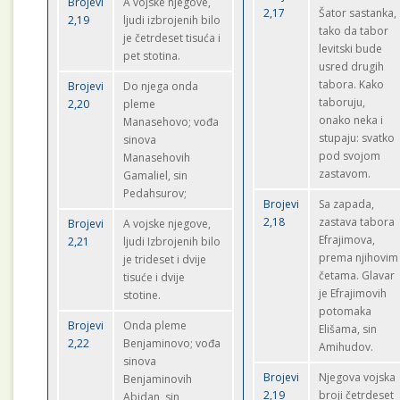
Brojevi
A vojske njegove,
2,17
Šator sastanka,
2,19
ljudi izbrojenih bilo
tako da tabor
je četrdeset tisuća i
levitski bude
pet stotina.
usred drugih
tabora. Kako
Brojevi
Do njega onda
taboruju,
2,20
pleme
onako neka i
Manasehovo; vođa
stupaju: svatko
sinova
pod svojom
Manasehovih
zastavom.
Gamaliel, sin
Pedahsurov;
Brojevi
Sa zapada,
2,18
zastava tabora
Brojevi
A vojske njegove,
Efrajimova,
2,21
ljudi Izbrojenih bilo
prema njihovim
je trideset i dvije
četama. Glavar
tisuće i dvije
je Efrajimovih
stotine.
potomaka
Brojevi
Onda pleme
Elišama, sin
2,22
Benjaminovo; vođa
Amihudov.
sinova
Brojevi
Njegova vojska
Benjaminovih
2,19
broji četrdeset
Abidan, sin