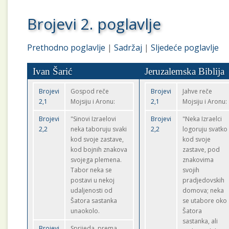
Brojevi 2. poglavlje
Prethodno poglavlje
|
Sadržaj
|
Sljedeće poglavlje
Ivan Šarić
Jeruzalemska Biblija
Brojevi
Gospod reče
Brojevi
Jahve reče
2,1
Mojsiju i Aronu:
2,1
Mojsiju i Aronu:
Brojevi
"Sinovi Izraelovi
Brojevi
"Neka Izraelci
2,2
neka taboruju svaki
2,2
logoruju svatko
kod svoje zastave,
kod svoje
kod bojnih znakova
zastave, pod
svojega plemena.
znakovima
Tabor neka se
svojih
postavi u nekoj
pradjedovskih
udaljenosti od
domova; neka
Šatora sastanka
se utabore oko
unaokolo.
Šatora
sastanka, ali
Brojevi
Sprijeda, prema