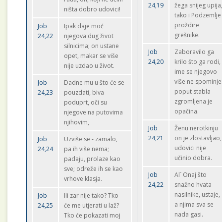
24,19
žega snijeg upija
ništa dobro udovici!
tako i Podzemlje
proždire
Job
Ipak daje moć
grešnike.
24,22
njegova dug život
silnicima; on ustane
Job
Zaboravilo ga
opet, makar se više
24,20
krilo što ga rodi,
nije uzdao u život.
ime se njegovo
više ne spominje
Job
Dadne mu u što će se
poput stabla
24,23
pouzdati, biva
zgromljena je
poduprt, oči su
opačina.
njegove na putovima
njihovim,
Job
Ženu nerotkinju
24,21
on je zlostavljao,
Job
Uzviše se - zamalo,
udovici nije
24,24
pa ih više nema;
učinio dobra.
padaju, prolaze kao
sve; odreže ih se kao
Job
Al` Onaj što
vrhove klasja.
24,22
snažno hvata
nasilnike, ustaje,
Job
Ili zar nije tako? Tko
a njima sva se
24,25
će me utjerati u laž?
nada gasi.
Tko će pokazati moj