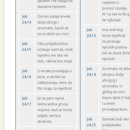
njezinih i ne ostaju na
ranjenici u
stazama njezinim.
pomoć zazivlju.
Al` na sve to Bog
Job
Zorom ustaje krvnik,
se oglušuje.
24,14
ubija uboge i
siromahe, lupež se
Job
Ima onih koji
vuca okolo po noći.
24,13
mrze svjetlost:
ne priznaju
Job
Oko preljubočinca
njezinih putova
24,15
očekuje sumrak, misli:
niti se staza drže
nijedno me oko ne
njezinih.
vidi, i skriva lice svoje.
Job
Za mraka se diž
Job
U mraku provaljuju u
24,14
ubojica, kolje
24,16
kuće, a obdan se
ubogog i
zaključavaju, neće da
siromaha. U
što znaju za svjetlost;
gluhoj se noći
lopov skiće [16a
Job
Jer je jutro njima
i u tmini
24,17
svima jedna groza,
provaljuje kuće.
vrijeme, kad se može
vidjeti, smrtna
Job
Sumrak žudi oko
strahota.
24,15
preljubnika: