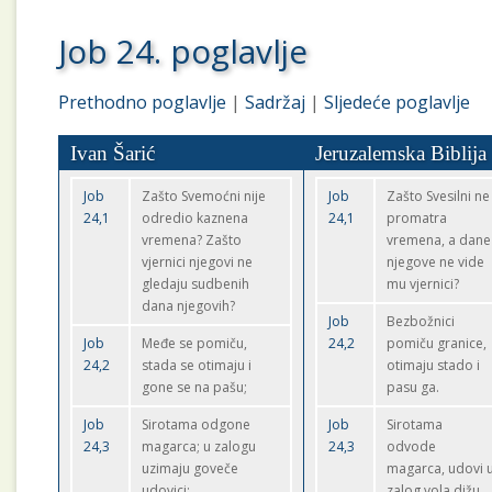
Job 24. poglavlje
Prethodno poglavlje
|
Sadržaj
|
Sljedeće poglavlje
Ivan Šarić
Jeruzalemska Biblija
Job
Zašto Svemoćni nije
Job
Zašto Svesilni ne
24,1
odredio kaznena
24,1
promatra
vremena? Zašto
vremena, a dane
vjernici njegovi ne
njegove ne vide
gledaju sudbenih
mu vjernici?
dana njegovih?
Job
Bezbožnici
Job
Međe se pomiču,
24,2
pomiču granice,
24,2
stada se otimaju i
otimaju stado i
gone se na pašu;
pasu ga.
Job
Sirotama odgone
Job
Sirotama
24,3
magarca; u zalogu
24,3
odvode
uzimaju goveče
magarca, udovi 
udovici;
zalog vola dižu.