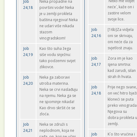
`Nitko me vidjet
Job
Neka propadne na
neće`, kaže on i
24,18
površini vode! Neka
zastire velom
je u zemlji prokleta
svoje lice.
baština njegova! Neka
ne udari više nikada
Job
[16b]Za vidjela
stazom
24,16
oni se skrivaju,
vinogradskom!
oni neće da za
svjetlost znaju.
Job
Kao što suha žega
24,19
siše vodu snježnu:
Job
Zora im je kao
tako podzemni svijet
24,17
sjena smrtna:
zlikovce.
kad zarudi, silan
strah ih hvata.
Job
Neka ga zaboravi
24,20
utroba materina.
Job
Prije nego svane
Neka se crvi naslađuju
24,18
on već hitro bjež
na njemu. Neka ga se
kloneći se puta
ne spominje nikada!
preko vinograda
Kao drvo skršit će se
Njegova su
zloća.
dobra prokleta 
zemlji.
Job
Neka se združi s
24,21
neplodnom, koja ne
Job
K`o što vrućina i
rađa, on, koji ne učini