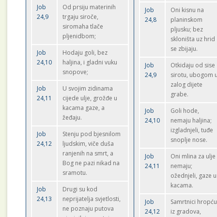
Job
Od prsiju materinih
Job
Oni kisnu na
24,9
trgaju siroče,
24,8
planinskom
siromaha tlače
pljusku; bez
pljenidbom;
skloništa uz hrid
se zbijaju.
Job
Hodaju goli, bez
24,10
haljina, i gladni vuku
Job
Otkidaju od sise
snopove;
24,9
sirotu, ubogom 
zalog dijete
Job
U svojim zidinama
grabe.
24,11
cijede ulje, grožđe u
kacama gaze, a
Job
Goli hode,
žeđaju.
24,10
nemaju haljina;
izgladnjeli, tuđe
Job
Stenju pod bjesnilom
snoplje nose.
24,12
ljudskim, viče duša
ranjenih na smrt, a
Job
Oni mlina za ulje
Bog ne pazi nikad na
24,11
nemaju;
sramotu.
ožednjeli, gaze u
kacama.
Job
Drugi su kod
24,13
neprijatelja svjetlosti,
Job
Samrtnici hropć
ne poznaju putova
24,12
iz gradova,