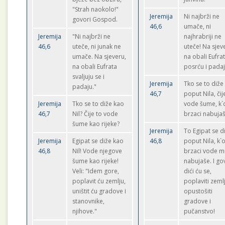
"Strah naokolo!"
Jeremija
Ni najbrži ne
govori Gospod.
46,6
umače, ni
Jeremija
"Ni najbrži ne
najhrabriji ne
46,6
uteče, ni junak ne
uteče! Na sjev
umače. Na sjeveru,
na obali Eufrat
na obali Eufrata
posrću i padaj
svaljuju se i
Jeremija
Tko se to diže
padaju."
46,7
poput Nila, čij
Jeremija
Tko se to diže kao
vode šume, k`
46,7
Nil? Čije to vode
brzaci nabuja
šume kao rijeke?
Jeremija
To Egipat se d
Jeremija
Egipat se diže kao
46,8
poput Nila, k`
46,8
Nil! Vode njegove
brzaci vode m
šume kao rijeke!
nabujaše. I go
Veli: "Idem gore,
dići ću se,
poplavit ću zemlju,
poplaviti zeml
uništit ću gradove i
opustošiti
stanovnike,
gradove i
njihove."
pučanstvo!