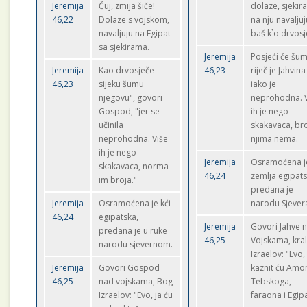
Jeremija
Čuj, zmija šiče!
dolaze, sjeki
46,22
Dolaze s vojskom,
na nju navaljuj
navaljuju na Egipat
baš k`o drvosj
sa sjekirama.
Jeremija
Posjeći će šum
Jeremija
Kao drvosječe
46,23
riječ je Jahvina
46,23
sijeku šumu
iako je
njegovu", govori
neprohodna. 
Gospod, "jer se
ih je nego
učinila
skakavaca, br
neprohodna. Više
njima nema.
ih je nego
Jeremija
Osramoćena j
skakavaca, norma
46,24
zemlja egipats
im broja."
predana je
Jeremija
Osramoćena je kći
narodu Sjever
46,24
egipatska,
Jeremija
Govori Jahve 
predana je u ruke
46,25
Vojskama, kral
narodu sjevernom.
Izraelov: "Evo,
Jeremija
Govori Gospod
kaznit ću Amo
46,25
nad vojskama, Bog
Tebskoga,
Izraelov: "Evo, ja ću
faraona i Egipa