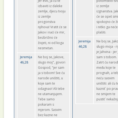
Jer evo, ja ću te
potomstvo tvo
izbaviti iz daleke
iz zemlje
zemlje, djecu tvoju
izgnanstva. Ja
iz zemlje
će se opet smir
progonstva
spokojno će ži
njihova! Vratit će se
i nitko ga neće
Jakov i naći će mir,
plašiti.
bezbrižno će
Jeremija
Ne boj se, Jak
živjeti, ni od koga
46,28
slugo moja - ri
nesmetan.
je Jahvina - jer 
Jeremija
Ne boj se, Jakove,
sam s tobom.
46,28
slugo moj", govori
Zatrt ću naro
Gospod, "jer sam
među koje te
ja s tobom! Sve ću
prognah, a te
narode uništiti, u
neću sasvim
koje sam te
uništiti: ali ću t
odagnao! Ali tebe
kaznit` po prav
ne utamanjujem.
ne smijem te
Tebe samo
pustit` nekažn
pokaram s
mjerom. Sasvim
bez kazne ne