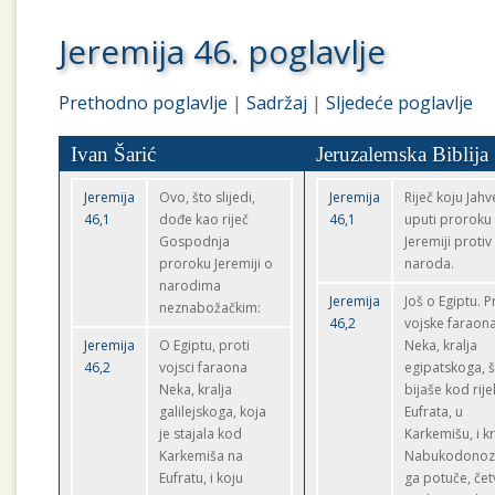
Jeremija 46. poglavlje
Prethodno poglavlje
|
Sadržaj
|
Sljedeće poglavlje
Ivan Šarić
Jeruzalemska Biblija
Jeremija
Ovo, što slijedi,
Jeremija
Riječ koju Jahv
46,1
dođe kao riječ
46,1
uputi proroku
Gospodnja
Jeremiji protiv
proroku Jeremiji o
naroda.
narodima
Jeremija
Još o Egiptu. P
neznabožačkim:
46,2
vojske faraon
Jeremija
O Egiptu, proti
Neka, kralja
46,2
vojsci faraona
egipatskoga, 
Neka, kralja
bijaše kod rij
galilejskoga, koja
Eufrata, u
je stajala kod
Karkemišu, i kr
Karkemiša na
Nabukodonoz
Eufratu, i koju
ga potuče, čet