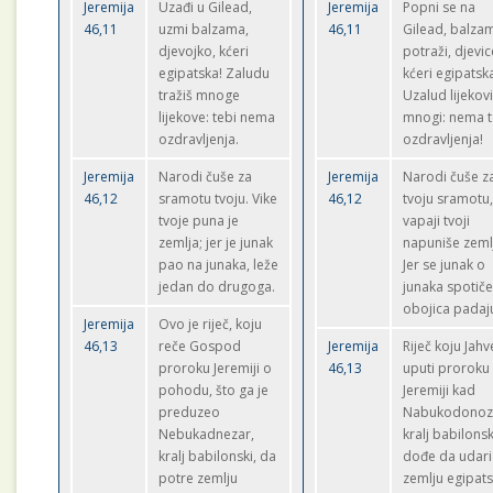
Jeremija
Uzađi u Gilead,
Jeremija
Popni se na
46,11
uzmi balzama,
46,11
Gilead, balza
djevojko, kćeri
potraži, djevic
egipatska! Zaludu
kćeri egipatsk
tražiš mnoge
Uzalud lijekov
lijekove: tebi nema
mnogi: nema t
ozdravljenja.
ozdravljenja!
Jeremija
Narodi čuše za
Jeremija
Narodi čuše z
46,12
sramotu tvoju. Vike
46,12
tvoju sramotu
tvoje puna je
vapaji tvoji
zemlja; jer je junak
napuniše zeml
pao na junaka, leže
Jer se junak o
jedan do drugoga.
junaka spotiče
obojica padaj
Jeremija
Ovo je riječ, koju
46,13
reče Gospod
Jeremija
Riječ koju Jahv
proroku Jeremiji o
46,13
uputi proroku
pohodu, što ga je
Jeremiji kad
preduzeo
Nabukodonoz
Nebukadnezar,
kralj babilonsk
kralj babilonski, da
dođe da udari
potre zemlju
zemlju egipats