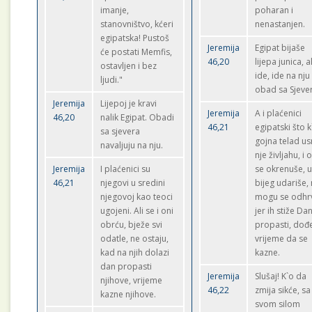
imanje,
poharan i
stanovništvo, kćeri
nenastanjen.
egipatska! Pustoš
Jeremija
Egipat bijaše
će postati Memfis,
46,20
lijepa junica, al
ostavljen i bez
ide, ide na nju
ljudi."
obad sa Sjeve
Jeremija
Lijepoj je kravi
Jeremija
A i plaćenici
46,20
nalik Egipat. Obadi
46,21
egipatski što k
sa sjevera
gojna telad u
navaljuju na nju.
nje življahu, i 
Jeremija
I plaćenici su
se okrenuše, 
46,21
njegovi u sredini
bijeg udariše,
njegovoj kao teoci
mogu se odhrv
ugojeni. Ali se i oni
jer ih stiže Da
obrću, bježe svi
propasti, dođ
odatle, ne ostaju,
vrijeme da se
kad na njih dolazi
kazne.
dan propasti
Jeremija
Slušaj! K`o da
njihove, vrijeme
46,22
zmija sikće, sa
kazne njihove.
svom silom