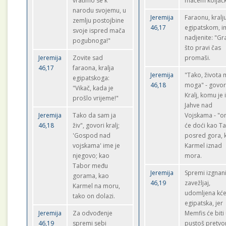
vratimo se k
mačem koljač
narodu svojemu, u
Jeremija
Faraonu, kralj
zemlju postojbine
46,17
egipatskom, i
svoje ispred mača
nadjenite: "Gr
pogubnoga!"
što pravi čas
Jeremija
Zovite sad
promaši.
46,17
faraona, kralja
Jeremija
"Tako, života 
egipatskoga:
46,18
moga" - govor
"Vikač, kada je
Kralj, komu je
prošlo vrijeme!"
Jahve nad
Jeremija
Tako da sam ja
Vojskama - "o
46,18
živ", govori kralj;
će doći kao T
'Gospod nad
posred gora, 
vojskama' ime je
Karmel iznad
njegovo; kao
mora.
Tabor među
Jeremija
Spremi izgnani
gorama, kao
46,19
zavežljaj,
Karmel na moru,
udomljena kće
tako on dolazi.
egipatska, jer
Jeremija
Za odvođenje
Memfis će biti
46,19
spremi sebi
pustoš pretvo