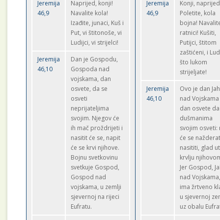
Jeremija
Naprijed, konji!
Jeremija
Konji, naprijed
46,9
Navalite kola!
46,9
Poletite, kola
Izađite, junaci, Kuš i
bojna! Navalit
Put, vi štitonoše, vi
ratnici! Kušiti,
Ludijci, vi strijelci!
Putijci, štitom
zaštićeni, i Ludi
Jeremija
Dan je Gospodu,
što lukom
46,10
Gospoda nad
strijeljate!
vojskama, dan
osvete, da se
Jeremija
Ovo je dan Ja
osveti
46,10
nad Vojskama 
neprijateljima
dan osvete da
svojim. Njegov će
dušmanima
ih mač proždrijeti i
svojim osveti:
nasitit će se, napit
će se nažderat
će se krvi njihove.
nasititi, glad ut
Bojnu svetkovinu
krvlju njihovo
svetkuje Gospod,
Jer Gospod, J
Gospod nad
nad Vojskama
vojskama, u zemlji
ima žrtveno kl
sjevernoj na rijeci
u sjevernoj zem
Eufratu.
uz obalu Eufra