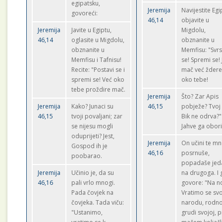
egipatsku,
Jeremija
Navijestite Egi
govoreći:
46,14
objavite u
Jeremija
Javite u Egiptu,
Migdolu,
46,14
oglasite u Migdolu,
obznanite u
obznanite u
Memfisu: "Svrs
Memfisu i Tafnisu!
se! Spremi se! 
Recite: "Postavi se i
mač već ždere
spremi se! Već oko
oko tebe!
tebe proždire mač.
Jeremija
Što? Zar Apis
Jeremija
Kako? Junaci su
46,15
pobježe? Tvoj
46,15
tvoji povaljani; zar
Bik ne odrva?"
se nijesu mogli
Jahve ga obori
oduprijeti? Jest,
Jeremija
On učini te mn
Gospod ih je
46,16
posrnuše,
poobarao.
popadaše jed
Jeremija
Učinio je, da su
na drugoga. I g
46,16
pali vrlo mnogi.
govore: "Na n
Pada čovjek na
Vratimo se s
čovjeka. Tada viču:
narodu, rodno
"Ustanimo,
grudi svojoj, 