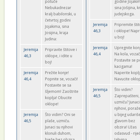
potuče
godine Jojaki
Nebukadnezar
sina Jošijina, k
kralj babilonski, u
judejskoga.
četvrtoj godini
Jeremija
Pripremite šti
Jojakima, sina
46,3
i oklope! Napr
Josijina, kraja
u boj!
Judina:
Jeremija
Upregnite kon
Jeremija
Pripravite štitove i
46,4
Na kola, vozač
46,3
oklope, i idite u
Postavite se 
boj!
kacigama!
Jeremija
Prežite konje!
Naperite koplj
46,4
Popnite se, vozači!
Navucite oklo
Postavite se sa
Jeremija
Što vidim?
šljemom! Zaoštrite
46,5
Zaprepašteni,
koplja! Obucite
uzmiču? Junaci
oklope!
njihovi, poraže
Jeremija
Što vidim? Oni se
u bijeg udariš
46,5
plaše, uzmiču.
glavom bez
Junaci su njihovi
obzira! Užas
klonuli duhom,
odasvud - riječ
bježe bez obzira,
Jahvina.