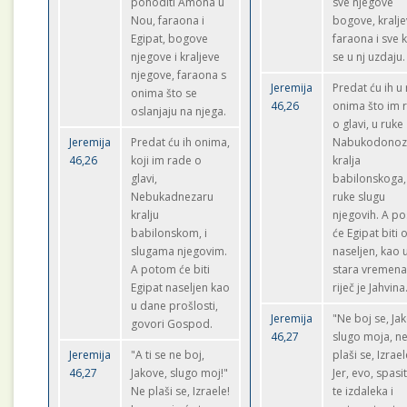
pohoditi Amona u
sve njegove
Nou, faraona i
bogove, kralje
Egipat, bogove
faraona i sve k
njegove i kraljeve
se u nj uzdaju.
njegove, faraona s
Jeremija
Predat ću ih u
onima što se
46,26
onima što im 
oslanjaju na njega.
o glavi, u ruke
Jeremija
Predat ću ih onima,
Nabukodonoz
46,26
koji im rade o
kralja
glavi,
babilonskoga, 
Nebukadnezaru
ruke slugu
kralju
njegovih. A pos
babilonskom, i
će Egipat biti 
slugama njegovim.
naseljen, kao 
A potom će biti
stara vremena
Egipat naseljen kao
riječ je Jahvina
u dane prošlosti,
Jeremija
"Ne boj se, Ja
govori Gospod.
46,27
slugo moja, n
Jeremija
"A ti se ne boj,
plaši se, Izrael
46,27
Jakove, slugo moj!"
Jer, evo, spasi
Ne plaši se, Izraele!
te izdaleka i