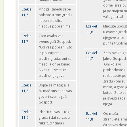
dome Izraelov?
Ezekiel
Mnoge između sebe
ja poznajem mi
11,6
pobiste u tom gradu i
vašega srca!
napuniste ulice
njegove pobijenima.'
Ezekiel
Množite ubojs
11,6
u ovome gradu
Ezekiel
Zato ovako veli
njegove ulice
11,7
svemogući Gospod:
punite truplima
"Od vas pobijeni, što
ih poubijaste u
Ezekiel
Zato ovako go
sredini grada, oni su
11,7
Jahve Gospod:
meso, a on je lonac.
`Oni koje vi
A vas ću izvesti iz
probodoste i
sredine njegove.
razbacaste po
gradu - oni su
Ezekiel
Bojite se mača; a ja
meso, a grad j
11,8
ću mač pustiti na vas,
kotao. Zato ću
govori svemogući
ja izvesti sada 
Gospod.
njega.
Ezekiel
Izbacit ću vas iz toga
Ezekiel
Od mača
11,9
grada i dat ću vas u
11,8
strahujete, i m
ruke tuđincima i
ću na vas doves