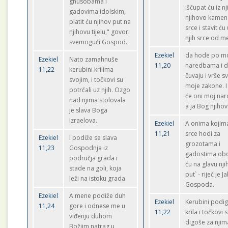
gnusobama i
iščupat ću iz nj
gadovima idolskim,
njihovo kame
platit ću njihov put na
srce i stavit ću
njihovu tijelu," govori
njih srce od m
svemogući Gospod.
Ezekiel
da hode po m
Ezekiel
Nato zamahnuše
11,20
naredbama i 
11,22
kerubini krilima
čuvaju i vrše s
svojim, i točkovi su
moje zakone. I 
potrčali uz njih. Ozgo
će oni moj nar
nad njima stolovala
a ja Bog njihov
je slava Boga
Izraelova.
Ezekiel
A onima kojim
11,21
srce hodi za
Ezekiel
I podiže se slava
grozotama i
11,23
Gospodnja iz
gadostima obo
područja grada i
ću na glavu nji
stade na goli, koja
put` - riječ je J
leži na istoku grada.
Gospoda.
Ezekiel
A mene podiže duh
Ezekiel
Kerubini podi
11,24
gore i odnese me u
11,22
krila i točkovi 
viđenju duhom
digoše za njim
Božjim natrag u