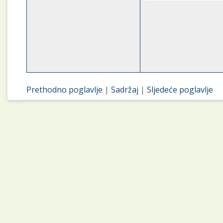
Prethodno poglavlje
|
Sadržaj
|
Sljedeće poglavlje