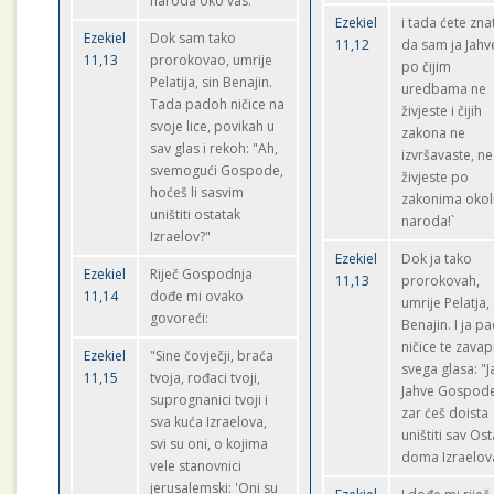
naroda oko vas.'"
Ezekiel
i tada ćete znat
Ezekiel
Dok sam tako
11,12
da sam ja Jahv
11,13
prorokovao, umrije
po čijim
Pelatija, sin Benajin.
uredbama ne
Tada padoh ničice na
živjeste i čijih
svoje lice, povikah u
zakona ne
sav glas i rekoh: "Ah,
izvršavaste, n
svemogući Gospode,
živjeste po
hoćeš li sasvim
zakonima okol
uništiti ostatak
naroda!`
Izraelov?"
Ezekiel
Dok ja tako
Ezekiel
Riječ Gospodnja
11,13
prorokovah,
11,14
dođe mi ovako
umrije Pelatja, 
govoreći:
Benajin. I ja p
ničice te zavap
Ezekiel
"Sine čovječji, braća
svega glasa: "J
11,15
tvoja, rođaci tvoji,
Jahve Gospode
suprognanici tvoji i
zar ćeš doista
sva kuća Izraelova,
uništiti sav Os
svi su oni, o kojima
doma Izraelov
vele stanovnici
jerusalemski: 'Oni su