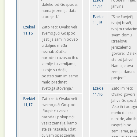
Ezekiel
I dođe mi riječ
daleko od Gospoda,
11,14
Jahvina:
nama je zemlja data
u posjed.'
Ezekiel
"Sine čovječji,
11,15
tvojoj braći, i
Ezekiel
Zato reci: Ovako veli
tvojim rođacim
11,16
svemogući Gospod:
svem domu
'Jest, ja sam ih odveo
Izraelovu
u daljinu među
Jeruzalemci
neznabožačke
govore: `Dale
narode i razasuo ih u
ste od Jahve!
zemlje i u zemljama,
Nama je ova
u koje su došli,
zemlja dana u
postao sam im samo
posjed!`
malo predmet
svetoga štovanja.'
Ezekiel
Zato im reci:
11,16
Ovako govori
Ezekiel
Zato reci: Ovako veli
Jahve Gospod:
11,17
svemogući Gospod:
`Ako ih i odag
'Skupit ću vas iz
među daleke
naroda i pokupit ću
narode, ako ih 
vas iz zemalja, kamo
rasprših po
ste se razasuli, i dat
zemljama, ja ć
ću vam opet zemlju