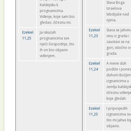
Slava Boga
Kaldejsku k
Izraelova
prognanicima.
lebdijaše nad
Viđenje, koje sam bio
njima.
gledao, iščeznu mi.
Ezekiel
Slava se Jahvin
Ezekiel
Ja iskazah
11,23
vinu iz grada i
11,25
prognanicima sve
zaustavi se na
riječi Gospodnje, što
gori, istočno 
ih on bio objavio
grada.
viđenjem.
Ezekiel
A mene duh
11,24
podiže i pone
duhom Božjim
izgnanicima u
zemlju kaldejsk
iščeznu viđenj
koje gledah.
Ezekiel
I pripovjedih
11,25
izgnanicima sv
što mi Jahve bi
objavio.