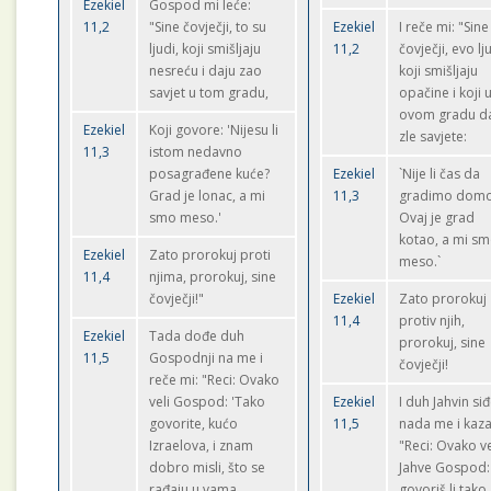
Ezekiel
Gospod mi leće:
11,2
"Sine čovječji, to su
Ezekiel
I reče mi: "Sine
ljudi, koji smišljaju
11,2
čovječji, evo lj
nesreću i daju zao
koji smišljaju
savjet u tom gradu,
opačine i koji 
ovom gradu d
Ezekiel
Koji govore: 'Nijesu li
zle savjete:
11,3
istom nedavno
posagrađene kuće?
Ezekiel
`Nije li čas da
Grad je lonac, a mi
11,3
gradimo dom
smo meso.'
Ovaj je grad
kotao, a mi s
Ezekiel
Zato prorokuj proti
meso.`
11,4
njima, prorokuj, sine
čovječji!"
Ezekiel
Zato prorokuj
11,4
protiv njih,
Ezekiel
Tada dođe duh
prorokuj, sine
11,5
Gospodnji na me i
čovječji!
reče mi: "Reci: Ovako
veli Gospod: 'Tako
Ezekiel
I duh Jahvin si
govorite, kućo
11,5
nada me i kaza
Izraelova, i znam
"Reci: Ovako ve
dobro misli, što se
Jahve Gospod:
rađaju u vama.
govoriš li tako,