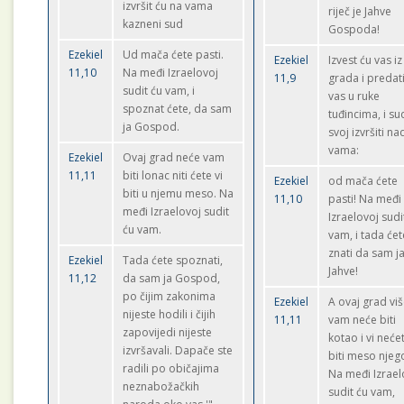
izvršit ću na vama
riječ je Jahve
kazneni sud
Gospoda!
Ezekiel
Ud mača ćete pasti.
Ezekiel
Izvest ću vas iz
11,10
Na međi Izraelovoj
11,9
grada i predat
sudit ću vam, i
vas u ruke
spoznat ćete, da sam
tuđincima, i su
ja Gospod.
svoj izvršiti na
vama:
Ezekiel
Ovaj grad neće vam
11,11
biti lonac niti ćete vi
Ezekiel
od mača ćete
biti u njemu meso. Na
11,10
pasti! Na međi
međi Izraelovoj sudit
Izraelovoj sudi
ću vam.
vam, i tada ćet
znati da sam j
Ezekiel
Tada ćete spoznati,
Jahve!
11,12
da sam ja Gospod,
po čijim zakonima
Ezekiel
A ovaj grad vi
nijeste hodili i čijih
11,11
vam neće biti
zapovijedi nijeste
kotao i vi neće
izvršavali. Dapače ste
biti meso njeg
radili po običajima
Na međi Izrael
neznabožačkih
sudit ću vam,