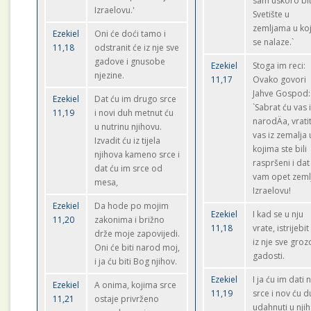
sam uskoro bit
Izraelovu.'
Svetište u
zemljama u ko
Ezekiel
Oni će doći tamo i
se nalaze.`
11,18
odstranit će iz nje sve
gadove i gnusobe
Ezekiel
Stoga im reci:
njezine.
11,17
Ovako govori
Jahve Gospod:
Ezekiel
Dat ću im drugo srce
`Sabrat ću vas 
11,19
i novi duh metnut ću
narodÄa, vrati
u nutrinu njihovu.
vas iz zemalja 
Izvadit ću iz tijela
kojima ste bili
njihova kameno srce i
raspršeni i dat
dat ću im srce od
vam opet zeml
mesa,
Izraelovu!
Ezekiel
Da hode po mojim
Ezekiel
I kad se u nju
11,20
zakonima i brižno
11,18
vrate, istrijebit
drže moje zapovijedi.
iz nje sve groz
Oni će biti narod moj,
gadosti.
i ja ću biti Bog njihov.
Ezekiel
I ja ću im dati
Ezekiel
A onima, kojima srce
11,19
srce i nov ću 
11,21
ostaje privrženo
udahnuti u njih