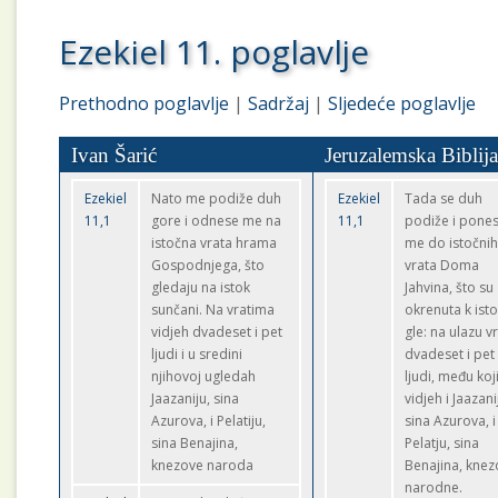
Ezekiel 11. poglavlje
Prethodno poglavlje
|
Sadržaj
|
Sljedeće poglavlje
Ivan Šarić
Jeruzalemska Biblij
Ezekiel
Nato me podiže duh
Ezekiel
Tada se duh
11,1
gore i odnese me na
11,1
podiže i pone
istočna vrata hrama
me do istočni
Gospodnjega, što
vrata Doma
gledaju na istok
Jahvina, što su
sunčani. Na vratima
okrenuta k isto
vidjeh dvadeset i pet
gle: na ulazu v
ljudi i u sredini
dvadeset i pet
njihovoj ugledah
ljudi, među ko
Jaazaniju, sina
vidjeh i Jaazani
Azurova, i Pelatiju,
sina Azurova, i
sina Benajina,
Pelatju, sina
knezove naroda
Benajina, kne
narodne.