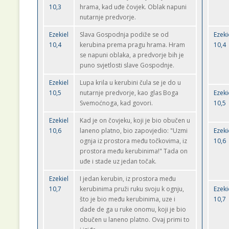
10,3
hrama, kad uđe čovjek. Oblak napuni
nutarnje predvorje.
Ezekiel
Slava Gospodnja podiže se od
Ezeki
10,4
kerubina prema pragu hrama. Hram
10,4
se napuni oblaka, a predvorje bih je
puno svjetlosti slave Gospodnje.
Ezekiel
Lupa krila u kerubini čula se je do u
10,5
nutarnje predvorje, kao glas Boga
Ezeki
Svemoćnoga, kad govori.
10,5
Ezekiel
Kad je on čovjeku, koji je bio obučen u
10,6
laneno platno, bio zapovjedio: "Uzmi
Ezeki
ognja iz prostora među točkovima, iz
10,6
prostora među kerubinima!" Tada on
uđe i stade uz jedan točak.
Ezekiel
I jedan kerubin, iz prostora među
10,7
kerubinima pruži ruku svoju k ognju,
Ezeki
što je bio među kerubinima, uze i
10,7
dade de ga u ruke onomu, koji je bio
obučen u laneno platno. Ovaj primi to