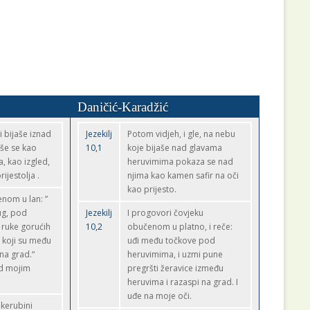
Daničić-Karadžić
i bijaše iznad
Jezekilj
Potom vidjeh, i gle, na nebu
eše se kao
10,1
koje bijaše nad glavama
, kao izgled,
heruvimima pokaza se nad
ijestolja .
njima kao kamen safir na oči
kao prijesto.
nom u lan: ”
ug, pod
Jezekilj
I progovori čovjeku
 ruke gorućih
10,2
obučenom u platno, i reče:
 koji su među
uđi među točkove pod
 na grad.“
heruvimima, i uzmi pune
d mojim
pregršti žeravice između
heruvima i razaspi na grad. I
uđe na moje oči.
 kerubini