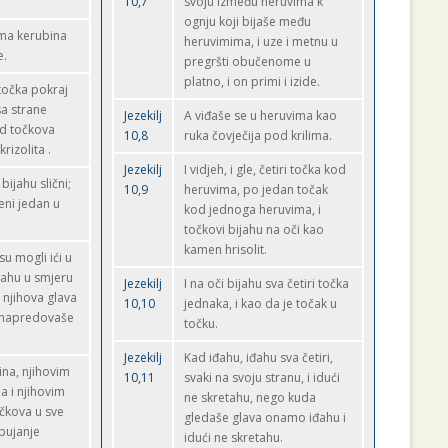
10,7
svoju između heruvima k
ognju koji bijaše među
ima kerubina
heruvimima, i uze i metnu u
e.
pregršti obučenome u
platno, i on primi i izide.
 točka pokraj
sa strane
Jezekilj
A viđaše se u heruvima kao
ed točkova
10,8
ruka čovječija pod krilima.
rizolita .
Jezekilj
I vidjeh, i gle, četiri točka kod
 bijahu slični;
10,9
heruvima, po jedan točak
eni jedan u
kod jednoga heruvima, i
točkovi bijahu na oči kao
kamen hrisolit.
u mogli ići u
etahu u smjeru
Jezekilj
I na oči bijahu sva četiri točka
 njihova glava
10,10
jednaka, i kao da je točak u
e napredovaše
točku.
Jezekilj
Kad iđahu, iđahu sva četiri,
ina, njihovim
10,11
svaki na svoju stranu, i idući
a i njihovim
ne skretahu, nego kuda
očkova u sve
gledaše glava onamo iđahu i
 bujanje
idući ne skretahu.