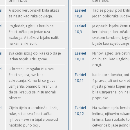
primi i iziđe.
uze i iziđe.
el
A ispod kerubinskih krila ukaza
Ezekiel
Tad se pojavi pod kril
se nešto kao ruka čovječja.
10,8
jedan oblik ruke ljudsk
el
Pogledah, i gle: uz kerubine
Ezekiel
Ja opazih: bijahu četiri
četiri točka, po jedan uza
10,9
kerubina; jedan točak 
svakoga. A točkovi bijahu nalik
svakom kerubinu; izgl
na kamen krizolit;
bijaše kao svjetlucanje k
el
sva četiri istog oblika i kao da je
Ezekiel
Njihov izgled: sve četiri
0
jedan točak u drugome.
10,10
oni bijahu kao uzgloblj
drugi.
el
U kretanju mogahu ići u sva
1
četiri smjera, sve bez
Ezekiel
Kad napredovahu, oni s
zakretanja. Kamo bi se glava
10,11
4 pravca; ali oni se kr
usmjerila, onamo bi krenuli, a
mjesta prema kojem je
da se, krećući se, nisu morali
bila usmjerena; oni n
okretati.
poprijeko.
el
Cijelo tijelo u kerubinÄa - leđa,
Ezekiel
Na svakom tijelu kerub
2
ruke, krila i sva četiri točka
10,12
leđima, njihovim rukam
njihova - sve im bijaše posvud
krilima, kao i uokolo t
naokolo puno očiju.
četvorice bijaše jedno