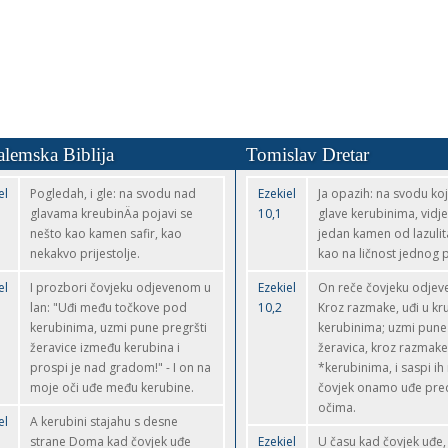
alemska Biblija
Tomislav Dretar
el
Pogledah, i gle: na svodu nad
Ezekiel
Ja opazih: na svodu koj
glavama kreubinÄa pojavi se
10,1
glave kerubinima, vidj
nešto kao kamen safir, kao
jedan kamen od lazulita
nekakvo prijestolje.
kao na ličnost jednog pr
el
I prozbori čovjeku odjevenom u
Ezekiel
On reče čovjeku odjeve
lan: "Uđi među točkove pod
10,2
Kroz razmake, uđi u kr
kerubinima, uzmi pune pregršti
kerubinima; uzmi pune
žeravice između kerubina i
žeravica, kroz razmake
prospi je nad gradom!" - I on na
*kerubinima, i saspi ih
moje oči uđe među kerubine.
čovjek onamo uđe pre
očima.
el
A kerubini stajahu s desne
strane Doma kad čovjek uđe
Ezekiel
U času kad čovjek uđe,