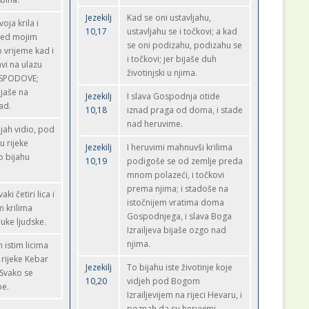
Jezekilj
Kad se oni ustavljahu,
oja krila i
10,17
ustavljahu se i točkovi; a kad
pred mojim
se oni podizahu, podizahu se
o vrijeme kad i
i točkovi; jer bijaše duh
avi na ulazu
životinjski u njima.
GOSPODOVE;
ijaše na
Jezekilj
I slava Gospodnja otide
ad.
10,18
iznad praga od doma, i stade
nad heruvime.
bijah vidio, pod
u rijeke
Jezekilj
I heruvimi mahnuvši krilima
o bijahu
10,19
podigoše se od zemlje preda
mnom polazeći, i točkovi
prema njima; i stadoše na
ki četiri lica i
istočnijem vratima doma
im krilima
Gospodnjega, i slava Boga
ruke ljudske.
Izrailjeva bijaše ozgo nad
njima.
m istim licima
u rijeke Kebar
Jezekilj
To bijahu iste životinje koje
 Svako se
10,20
vidjeh pod Bogom
be.
Izrailjevijem na rijeci Hevaru, i
poznah da su heruvimi.