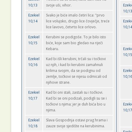
10,13
svoje uši, vihor.
Ezeki
10,1
Ezekiel
Svako je biće imalo četiri lica: "prvo
10,14
lice volujsko, drugo lice čovječje, treće
Ezeki
lice lavovo, četvrto lice orlovo.
10,1
Ezekiel
Kerubini se podigoše. To je bilo isto
10,15
biće, koje sam bio gledao na riječi
Kebaru.
Ezeki
10,1
Ezekiel
Kad bi išli kerubini, trčali su i točkovi
10,16
uz njih, i kad bi kerubini zamahnuli
krilima svojim, da se podignu od
Ezeki
zemlje, točkovi se nijesu odmicali od
10,1
njihove strane.
Ezekiel
Kad bi oni stali, zastali su i točkovi.
10,17
Kad bi se oni podizali, podigli su se i
točkovi s njima; jer je duh bića bio u
Ezeki
njima.
10,1
Ezekiel
Slava Gospodnja ostavi prag hrama i
10,18
zauze svoje sjedište na kerubinima.
Ezeki