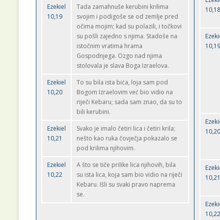
Ezekiel
Tada zamahnuše kerubini krilima
10,1
10,19
svojim i podigoše se od zemlje pred
očima mojim; kad su polazili, i točkovi
su pošli zajedno s njima. Stadoše na
Ezeki
istočnim vratima hrama
10,1
Gospodnjega. Ozgo nad njima
stolovala je slava Boga Izraelova.
Ezekiel
To su bila ista bića, loja sam pod
10,20
Bogom Izraelovim već bio vidio na
riječi Kebaru; sada sam znao, da su to
bili kerubini.
Ezeki
Ezekiel
Svako je imalo četiri lica i četiri krila;
10,2
10,21
nešto kao ruka čovječja pokazalo se
pod krilima njihovim.
Ezekiel
A što se tiče prilike lica njihovih, bila
Ezeki
10,22
su ista lica, koja sam bio vidio na riječi
10,2
Kebaru. Išli su svaki pravo naprema
se.
Ezeki
10,2