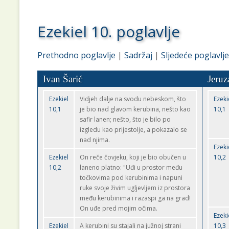
Ezekiel 10. poglavlje
Prethodno poglavlje
|
Sadržaj
|
Sljedeće poglavlje
Ivan Šarić
Jeruz
Ezekiel
Vidjeh dalje na svodu nebeskom, što
Ezeki
10,1
je bio nad glavom kerubina, nešto kao
10,1
safir lanen; nešto, što je bilo po
izgledu kao prijestolje, a pokazalo se
nad njima.
Ezeki
Ezekiel
On reče čovjeku, koji je bio obučen u
10,2
10,2
laneno platno: "Uđi u prostor među
točkovima pod kerubinima i napuni
ruke svoje živim ugljevljem iz prostora
među kerubinima i razaspi ga na grad!
On uđe pred mojim očima.
Ezeki
Ezekiel
A kerubini su stajali na južnoj strani
10,3