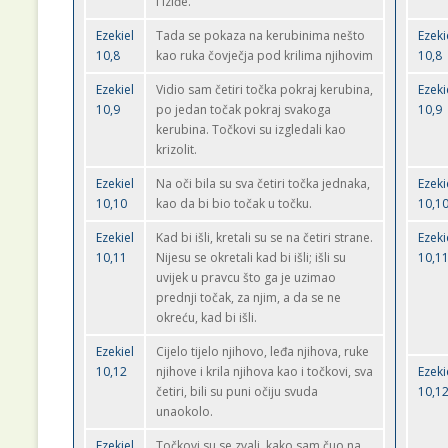
i iziđe.
Ezekiel
Tada se pokaza na kerubinima nešto
Ezeki
10,8
kao ruka čovječja pod krilima njihovim
10,8
Ezekiel
Vidio sam četiri točka pokraj kerubina,
Ezeki
10,9
po jedan točak pokraj svakoga
10,9
kerubina. Točkovi su izgledali kao
krizolit.
Ezekiel
Na oči bila su sva četiri točka jednaka,
Ezeki
10,10
kao da bi bio točak u točku.
10,1
Ezekiel
Kad bi išli, kretali su se na četiri strane.
Ezeki
10,11
Nijesu se okretali kad bi išli; išli su
10,1
uvijek u pravcu što ga je uzimao
prednji točak, za njim, a da se ne
okreću, kad bi išli.
Ezekiel
Cijelo tijelo njihovo, leđa njihova, ruke
10,12
njihove i krila njihova kao i točkovi, sva
Ezeki
četiri, bili su puni očiju svuda
10,1
unaokolo.
Ezekiel
Točkovi su se zvali, kako sam čuo na