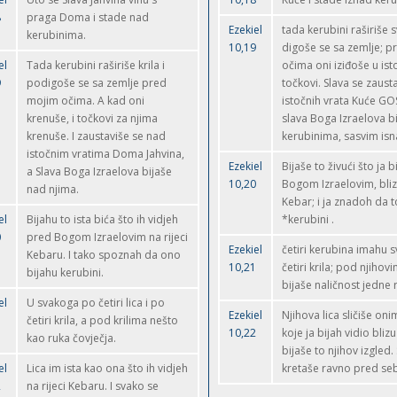
8
praga Doma i stade nad
Ezekiel
tada kerubini raširiše sv
kerubinima.
10,19
digoše se sa zemlje; 
el
Tada kerubini raširiše krila i
očima oni iziđoše u ist
9
podigoše se sa zemlje pred
točkovi. Slava se zaust
mojim očima. A kad oni
istočnih vrata Kuće 
krenuše, i točkovi za njima
slava Boga Izraelova b
krenuše. I zaustaviše se nad
kerubinima, sasvim isn
istočnim vratima Doma Jahvina,
Ezekiel
Bijaše to živući što ja 
a Slava Boga Izraelova bijaše
10,20
Bogom Izraelovim, bliz
nad njima.
Kebar; i ja znadoh da t
el
Bijahu to ista bića što ih vidjeh
*kerubini .
0
pred Bogom Izraelovim na rijeci
Ezekiel
četiri kerubina imahu sva
Kebaru. I tako spoznah da ono
10,21
četiri krila; pod njihov
bijahu kerubini.
bijaše naličnost jedne 
el
U svakoga po četiri lica i po
Ezekiel
Njihova lica sličiše oni
1
četiri krila, a pod krilima nešto
10,22
koje ja bijah vidio bliz
kao ruka čovječja.
bijaše to njihov izgled.
el
Lica im ista kao ona što ih vidjeh
kretaše ravno pred se
2
na rijeci Kebaru. I svako se