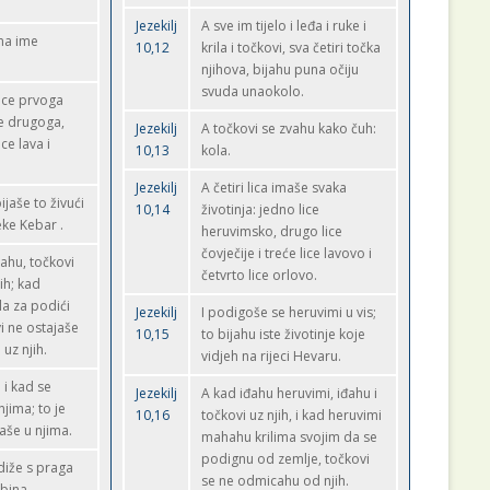
Jezekilj
A sve im tijelo i leđa i ruke i
ima ime
10,12
krila i točkovi, sva četiri točka
njihova, bijahu puna očiju
svuda unaokolo.
lice prvoga
ce drugoga,
Jezekilj
A točkovi se zvahu kako čuh:
ce lava i
10,13
kola.
Jezekilj
A četiri lica imaše svaka
jaše to živući
10,14
životinja: jedno lice
jeke Kebar .
heruvimsko, drugo lice
čovječije i treće lice lavovo i
ahu, točkovi
četvrto lice orlovo.
ih; kad
ila za podići
Jezekilj
I podigoše se heruvimi u vis;
i ne ostajaše
10,15
to bijahu iste životinje koje
uz njih.
vidjeh na rijeci Hevaru.
 i kad se
Jezekilj
A kad iđahu heruvimi, iđahu i
njima; to je
10,16
točkovi uz njih, i kad heruvimi
jaše u njima.
mahahu krilima svojim da se
podignu od zemlje, točkovi
iže s praga
se ne odmicahu od njih.
bina.