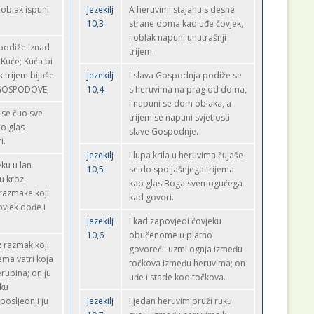
 oblak ispuni
Jezekilj
A heruvimi stajahu s desne
10,3
strane doma kad uđe čovjek,
i oblak napuni unutrašnji
odiže iznad
trijem.
Kuće; Kuća bi
 trijem bijaše
Jezekilj
I slava Gospodnja podiže se
e GOSPODOVE,
10,4
s heruvima na prag od doma,
i napuni se dom oblaka, a
 se čuo sve
trijem se napuni svjetlosti
ao glas
slave Gospodnje.
i.
Jezekilj
I lupa krila u heruvima čujaše
ku u lan
10,5
se do spoljašnjega trijema
u kroz
kao glas Boga svemogućega
razmake koji
kad govori.
ovjek dođe i
Jezekilj
I kad zapovjedi čovjeku
10,6
obučenome u platno
z razmak koji
govoreći: uzmi ognja između
ema vatri koja
točkova između heruvima; on
rubina; on ju
uđe i stade kod točkova.
eku
posljednji ju
Jezekilj
I jedan heruvim pruži ruku