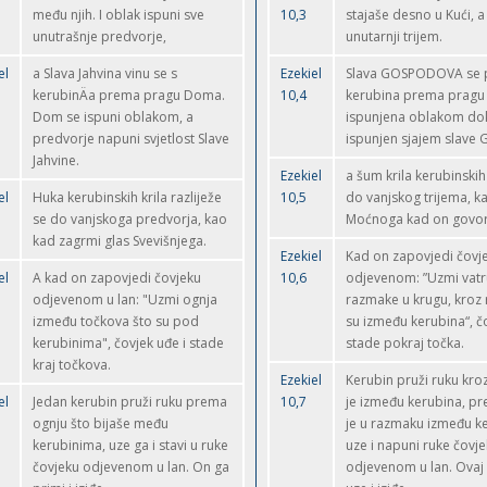
među njih. I oblak ispuni sve
10,3
stajaše desno u Kući, a
unutrašnje predvorje,
unutarnji trijem.
el
a Slava Jahvina vinu se s
Ezekiel
Slava GOSPODOVA se p
kerubinÄa prema pragu Doma.
10,4
kerubina prema pragu 
Dom se ispuni oblakom, a
ispunjena oblakom dok
predvorje napuni svjetlost Slave
ispunjen sjajem slav
Jahvine.
Ezekiel
a šum krila kerubinskih
el
Huka kerubinskih krila razliježe
10,5
do vanjskog trijema, k
se do vanjskoga predvorja, kao
Moćnoga kad on govor
kad zagrmi glas Svevišnjega.
Ezekiel
Kad on zapovjedi čovje
el
A kad on zapovjedi čovjeku
10,6
odjevenom: ”Uzmi vatr
odjevenom u lan: "Uzmi ognja
razmake u krugu, kroz 
između točkova što su pod
su između kerubina“, č
kerubinima", čovjek uđe i stade
stade pokraj točka.
kraj točkova.
Ezekiel
Kerubin pruži ruku kro
el
Jedan kerubin pruži ruku prema
10,7
je između kerubina, pr
ognju što bijaše među
je u razmaku između ke
kerubinima, uze ga i stavi u ruke
uze i napuni ruke čovj
čovjeku odjevenom u lan. On ga
odjevenom u lan. Ovaj 