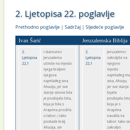
2. Ljetopisa 22. poglavlje
Prethodno poglavlje
|
Sadržaj
|
Sljedeće poglavlje
Ivan Šarić
Jeruzalemska Biblija
2.
I stanovnici
2.
Jeruzalemci
Ljetopisa
Jerusalema
Ljetopisa
zakraljiše na
22,1
učiniše na mjesto
22,1
njegovo
njega kraljem
mjesto
njegova
najmlađeg m
najmlađeg sina
sina, Ahazju,
Ahaziju, jer sve
jer sve starije
starije sinove bila
bijaše
je poubijala četa,
poubijala čet
koja je bila s
koja je s
Arapima prodrla
Arapima
u tabor, i tako
navalila na
postade kralj
tabor; tako s
Ahazija, sin
zakraljio