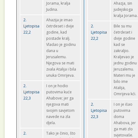
Jorama, kralja
Ahazja, sin
Judina.
judejskoga
kralja Jorama.
2.
Ahazija je imao
Ljetopisa
četrdeset i dvije
2.
Bile su mu
22,2
godine, kad
Ljetopisa
četrdeset i
postade kralj.
22,2
dvije godine
Vladao je godinu
kad se
dana u
zakraljio.
Jerusalemu.
Kraljevao je
Njegova se mati
jednu godinu
zvala Atalija i bila
Jeruzalemu.
unuka Omrijeva.
Materi mu je
bilo ime
2.
I on je hodio
Atalija,
Ljetopisa
putovima kuće
Omrijeva kći.
22,3
Ahabove; jer ga
njegova mati
2.
I on je išao
svojim savjetom
Ljetopisa
putovima
navede na zla
22,3
doma
djela.
Ahabova, jer
ga mati zlo
2.
Tako je činio, što
svjetovaše.