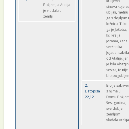
kraljevih
Božjem, a Atalija
sinova koje s
je vladala u
ubijali, metnu
zemlji.
ga s dojiljom 
ložnicu. Tako
ga je Jošeba,
kći kralja
Jorama, žena
svećenika
Jojade, sakril
od Atalije, jer
je bila Ahazji
sestra, te nije
bio pogubljen
2.
Bio je sakrive
Ljetopisa
s njima u
22,12
Domu Božje
šest godina,
sve dok je
zemljom
vladala Atalija