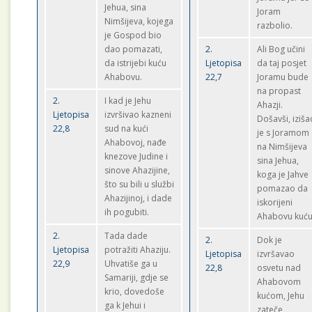
Jehua, sina
Joram
Nimšijeva, kojega
razbolio.
je Gospod bio
dao pomazati,
2.
Ali Bog učini
da istrijebi kuću
Ljetopisa
da taj posjet
Ahabovu.
22,7
Joramu bude
na propast
2.
I kad je Jehu
Ahazji.
Ljetopisa
izvršivao kazneni
Došavši, iziša
22,8
sud na kući
je s Joramom
Ahabovoj, nađe
na Nimšijeva
knezove Judine i
sina Jehua,
sinove Ahazijine,
koga je Jahve
što su bili u službi
pomazao da
Ahazijinoj, i dade
iskorijeni
ih pogubiti.
Ahabovu kuću
2.
Tada dade
2.
Dok je
Ljetopisa
potražiti Ahaziju.
Ljetopisa
izvršavao
22,9
Uhvatiše ga u
22,8
osvetu nad
Samariji, gdje se
Ahabovom
krio, dovedoše
kućom, Jehu
ga k Jehui i
zateče