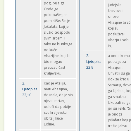
pogubiše ga.
judejske
Onda ga
knezove i
pokopaše; jer
sinove
pomisliše: Sin je
Ahazjine brać
Jošafata, koji je
koji su
služio Gospodu
posluživali
svim srcem. I
Ahazju i pobi
tako ne bi nikoga
ih,
od kuće
Ahazijine, koji bi
2.
a onda krenu
bio mogao
Ljetopisa
potragu za
preuzeti čast
22,9
Ahazjom.
kraljevsku.
Uhvatili su ga
dok se krio u
2.
Kad je Atalija,
Samariji, dove
Ljetopisa
mati Ahazijina,
ga k Jehuu, koj
22,10
doznala, da je sin
ga smaknu.
njezin mrtav,
Ukopali su ga
odluči da pobije
jer su rekli: "S
svu kraljevsku
je onoga
obitelj kuće
Jošafata koji j
Judine.
tražio Jahvu