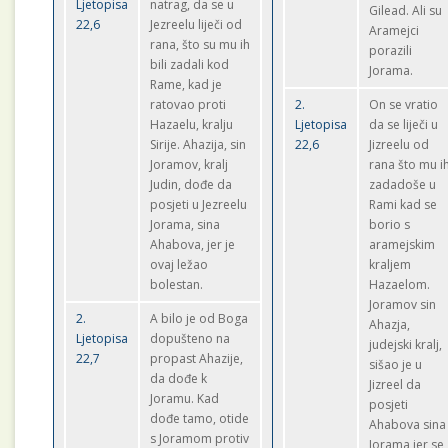
Ljetopisa
natrag, da se u
Gilead. Ali su
22,6
Jezreelu liječi od
Aramejci
rana, što su mu ih
porazili
bili zadali kod
Jorama.
Rame, kad je
ratovao proti
2.
On se vratio
Hazaelu, kralju
Ljetopisa
da se liječi u
Sirije. Ahazija, sin
22,6
Jizreelu od
Joramov, kralj
rana što mu i
Judin, dođe da
zadadoše u
posjeti u Jezreelu
Rami kad se
Jorama, sina
borio s
Ahabova, jer je
aramejskim
ovaj ležao
kraljem
bolestan.
Hazaelom.
Joramov sin
2.
A bilo je od Boga
Ahazja,
Ljetopisa
dopušteno na
judejski kralj,
22,7
propast Ahazije,
sišao je u
da dođe k
Jizreel da
Joramu. Kad
posjeti
dođe tamo, otide
Ahabova sina
s Joramom protiv
Jorama jer se