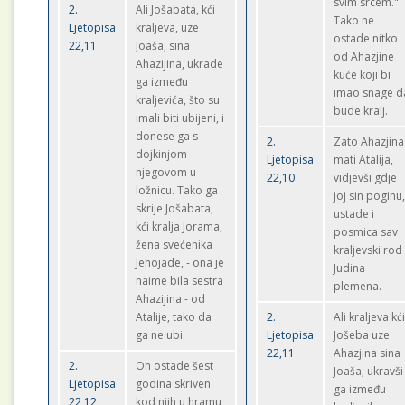
svim srcem."
2.
Ali Jošabata, kći
Tako ne
Ljetopisa
kraljeva, uze
ostade nitko
22,11
Joaša, sina
od Ahazjine
Ahazijina, ukrade
kuće koji bi
ga između
imao snage d
kraljevića, što su
bude kralj.
imali biti ubijeni, i
donese ga s
2.
Zato Ahazjina
dojkinjom
Ljetopisa
mati Atalija,
njegovom u
22,10
vidjevši gdje
ložnicu. Tako ga
joj sin poginu
skrije Jošabata,
ustade i
kći kralja Jorama,
posmica sav
žena svećenika
kraljevski rod
Jehojade, - ona je
Judina
naime bila sestra
plemena.
Ahazijina - od
Atalije, tako da
2.
Ali kraljeva kć
ga ne ubi.
Ljetopisa
Jošeba uze
22,11
Ahazjina sina
2.
On ostade šest
Joaša; ukravši
Ljetopisa
godina skriven
ga između
22,12
kod njih u hramu