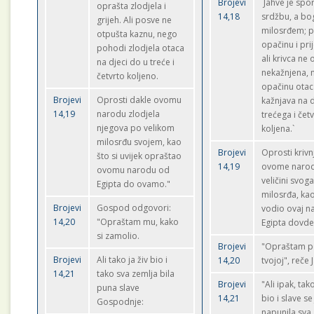
Brojevi
`Jahve je spo
oprašta zlodjela i
14,18
srdžbu, a bo
grijeh. Ali posve ne
milosrđem; 
otpušta kaznu, nego
opačinu i pri
pohodi zlodjela otaca
ali krivca ne 
na djeci do u treće i
nekažnjena, 
četvrto koljeno.
opačinu otac
Brojevi
Oprosti dakle ovomu
kažnjava na d
14,19
narodu zlodjela
trećega i čet
njegova po velikom
koljena.`
milosrđu svojem, kao
Brojevi
Oprosti krivn
što si uvijek opraštao
14,19
ovome naro
ovomu narodu od
veličini svog
Egipta do ovamo."
milosrđa, kao
Brojevi
Gospod odgovori:
vodio ovaj n
14,20
"Opraštam mu, kako
Egipta dovde
si zamolio.
Brojevi
"Opraštam po
Brojevi
Ali tako ja živ bio i
14,20
tvojoj", reče 
14,21
tako sva zemlja bila
Brojevi
"Ali ipak, tako
puna slave
14,21
bio i slave se
Gospodnje:
napunila sva 