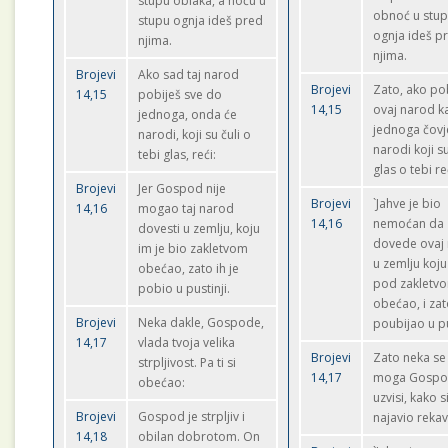
stupu oblaka, a noću u
obnoć u stu
stupu ognja ideš pred
ognja ideš p
njima.
njima.
Brojevi
Ako sad taj narod
Brojevi
Zato, ako po
14,15
pobiješ sve do
14,15
ovaj narod k
jednoga, onda će
jednoga čovj
narodi, koji su čuli o
narodi koji su
tebi glas, reći:
glas o tebi re
Brojevi
Jer Gospod nije
Brojevi
`Jahve je bio
14,16
mogao taj narod
14,16
nemoćan da
dovesti u zemlju, koju
dovede ovaj
im je bio zakletvom
u zemlju koju
obećao, zato ih je
pod zakletv
pobio u pustinji.
obećao, i zat
Brojevi
Neka dakle, Gospode,
poubijao u pus
14,17
vlada tvoja velika
Brojevi
Zato neka se
strpljivost. Pa ti si
14,17
moga Gospo
obećao:
uzvisi, kako s
Brojevi
Gospod je strpljiv i
najavio rekav
14,18
obilan dobrotom. On