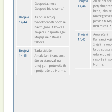
Brojevi
Ali se oni pr
Gospoda, neće
14,44
penjahu pre
Gospod biti s vama."
brda, iako se
Kovčeg save
Brojevi
Ali oni u svojoj
Jahvina ni Moj
14,44
tvrdokornosti pođoše
nisu micali iz
navrh gore. A kovčeg
zavjeta Gospodnjega i
Brojevi
Amalečani i
Mojsije ne ostaviše
14,45
Kanaanci koji
tabora.
živjeli na on
brdu spuste 
Brojevi
Tada siđoše
udare po nji
14,45
Amalečani i Kanaanci,
rasprše ih s
što su stanovali na
Horme.
onoj gori, potukoše ih
i potjeraše do Horme.