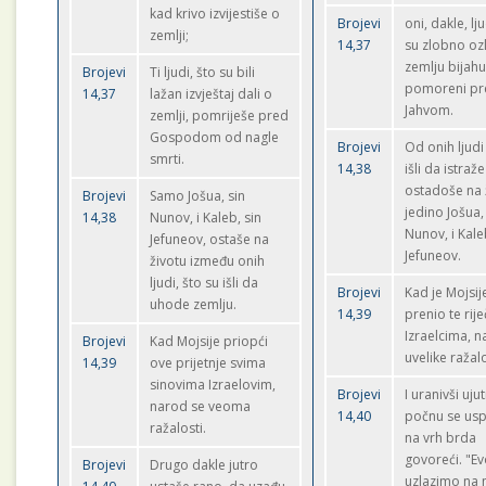
kad krivo izvijestiše o
Brojevi
oni, dakle, lju
zemlji;
14,37
su zlobno ozl
zemlju bijah
Brojevi
Ti ljudi, što su bili
pomoreni pr
14,37
lažan izvještaj dali o
Jahvom.
zemlji, pomriješe pred
Gospodom od nagle
Brojevi
Od onih ljudi 
smrti.
14,38
išli da istraž
ostadoše na 
Brojevi
Samo Jošua, sin
jedino Jošua,
14,38
Nunov, i Kaleb, sin
Nunov, i Kale
Jefuneov, ostaše na
Jefuneov.
životu između onih
ljudi, što su išli da
Brojevi
Kad je Mojsij
uhode zemlju.
14,39
prenio te rije
Izraelcima, n
Brojevi
Kad Mojsije priopći
uvelike ražalo
14,39
ove prijetnje svima
sinovima Izraelovim,
Brojevi
I uranivši uju
narod se veoma
14,40
počnu se uspi
ražalosti.
na vrh brda
govoreći. "E
Brojevi
Drugo dakle jutro
uzlazimo na 