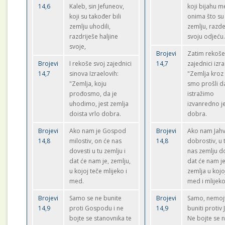
14,6
Kaleb, sin Jefuneov,
koji bijahu 
koji su također bili
onima što su 
zemlju uhodili,
zemlju, razd
razdriješe haljine
svoju odjeću
svoje,
Brojevi
Zatim rekoše
Brojevi
I rekoše svoj zajednici
14,7
zajednici izra
14,7
sinova Izraelovih:
"Zemlja kroz
"Zemlja, koju
smo prošli da
prođosmo, da je
istražimo
uhodimo, jest zemlja
izvanredno j
doista vrlo dobra.
dobra.
Brojevi
Ako nam je Gospod
Brojevi
Ako nam Jah
14,8
milostiv, on će nas
14,8
dobrostiv, u 
dovesti u tu zemlju i
nas zemlju do
dat će nam je, zemlju,
dat će nam je
u kojoj teče mlijeko i
zemlja u kojo
med.
med i mlijeko
Brojevi
Samo se ne bunite
Brojevi
Samo, nemoj
14,9
proti Gospodu i ne
14,9
buniti protiv 
bojte se stanovnika te
Ne bojte se 