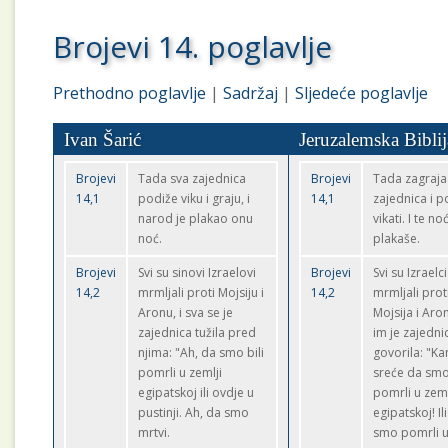
Brojevi 14. poglavlje
Prethodno poglavlje
|
Sadržaj
|
Sljedeće poglavlje
Ivan Šarić
Jeruzalemska Biblij
Brojevi
Tada sva zajednica
Brojevi
Tada zagraja
14,1
podiže viku i graju, i
14,1
zajednica i p
narod je plakao onu
vikati. I te n
noć.
plakaše.
Brojevi
Svi su sinovi Izraelovi
Brojevi
Svi su Izraelci
14,2
mrmljali proti Mojsiju i
14,2
mrmljali prot
Aronu, i sva se je
Mojsija i Aro
zajednica tužila pred
im je zajedni
njima: "Ah, da smo bili
govorila: "K
pomrli u zemlji
sreće da sm
egipatskoj ili ovdje u
pomrli u zeml
pustinji. Ah, da smo
egipatskoj! Il
mrtvi.
smo pomrli u