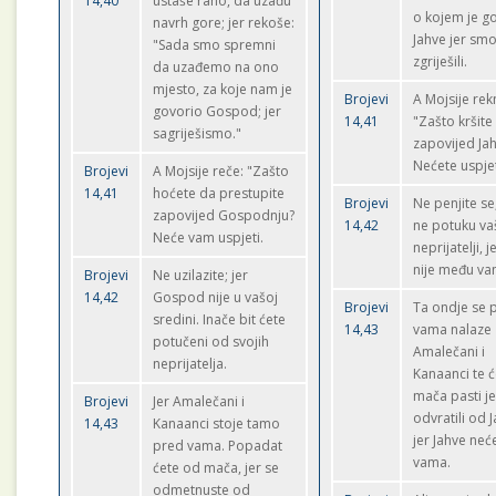
14,40
ustaše rano, da uzađu
o kojem je g
navrh gore; jer rekoše:
Jahve jer sm
"Sada smo spremni
zgriješili.
da uzađemo na ono
mjesto, za koje nam je
Brojevi
A Mojsije rek
govorio Gospod; jer
14,41
"Zašto kršite
sagriješismo."
zapovijed Ja
Nećete uspjet
Brojevi
A Mojsije reče: "Zašto
14,41
hoćete da prestupite
Brojevi
Ne penjite se
zapovijed Gospodnju?
14,42
ne potuku va
Neće vam uspjeti.
neprijatelji, j
nije među va
Brojevi
Ne uzilazite; jer
14,42
Gospod nije u vašoj
Brojevi
Ta ondje se 
sredini. Inače bit ćete
14,43
vama nalaze
potučeni od svojih
Amalečani i
neprijatelja.
Kanaanci te 
mača pasti je
Brojevi
Jer Amalečani i
odvratili od J
14,43
Kanaanci stoje tamo
jer Jahve neće
pred vama. Popadat
vama.
ćete od mača, jer se
odmetnuste od