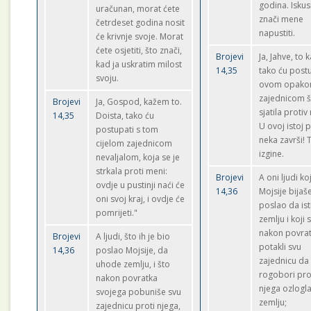
godina. Iskus
uračunan, morat ćete
znači mene
četrdeset godina nosit
napustiti.
će krivnje svoje. Morat
ćete osjetiti, što znači,
Brojevi
Ja, Jahve, to
kad ja uskratim milost
14,35
tako ću postu
svoju.
ovom opak
zajednicom š
Brojevi
Ja, Gospod, kažem to.
sjatila proti
14,35
Doista, tako ću
U ovoj istoj p
postupati s tom
neka završi! 
cijelom zajednicom
izgine.
nevaljalom, koja se je
strkala proti meni:
Brojevi
A oni ljudi ko
ovdje u pustinji naći će
14,36
Mojsije bijaš
oni svoj kraj, i ovdje će
poslao da is
pomrijeti."
zemlju i koji 
nakon povra
Brojevi
A ljudi, što ih je bio
potakli svu
14,36
poslao Mojsije, da
zajednicu da
uhode zemlju, i što
rogobori pro
nakon povratka
njega ozlogla
svojega pobuniše svu
zemlju;
zajednicu proti njega,