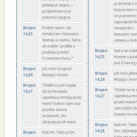
ja dovesti u 
jedanput stupio, i
koju je išao i
posjedovat će je
će je potomc
potomci njegovi.
zaposjesti! 
Brojevi
Pustite samo, da
Amalečani i
14,25
Amalečani i Kanaanci
Kanaanci sa
stanuju u ravnici. Sutra
ostanu u doli
se vratite i pođite u
Brojevi
Sutra se vrati
pustinju prema
14,25
krenite u pus
Crvenome moru."
put Crvenog
Brojevi
Još reče Gospod
Brojevi
Još reče Jahv
14,26
Mojsiju i Aronu:
14,26
Mojsiju i Aro
Brojevi
"Dokle će još trajati,
Brojevi
"Dokle će ta
14,27
da ta nevaljala
14,27
zajednica mr
zajednica mrmlja proti
protiv mene
meni? Dobro sam čuo
sam tužbe št
psovke sinova
Izraelci na m
Izraelovih, što
izbacuju proti meni.
Brojevi
Kaži im: Tako 
14,28
bio, objavljuj
Brojevi
Kaži im: Tako ja živ
kako ste na m