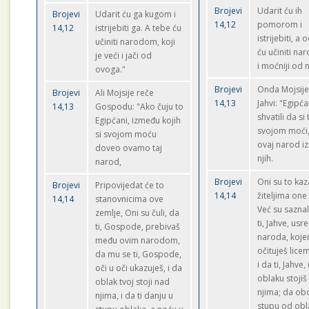
Brojevi
Udarit ću ih
Brojevi
Udarit ću ga kugom i
14,12
pomorom i
14,12
istrijebiti ga. A tebe ću
istrijebiti, a
učiniti narodom, koji
ću učiniti nar
je veći i jači od
i moćniji od 
ovoga."
Brojevi
Onda Mojsije
Brojevi
Ali Mojsije reče
14,13
Jahvi: "Egipća
14,13
Gospodu: "Ako čuju to
shvatili da si t
Egipćani, između kojih
svojom moći,
si svojom moću
ovaj narod 
doveo ovamo taj
njih.
narod,
Brojevi
Oni su to kaz
Brojevi
Pripovijedat će to
14,14
žiteljima one
14,14
stanovnicima ove
Već su saznal
zemlje, Oni su čuli, da
ti, Jahve, us
ti, Gospode, prebivaš
naroda, koj
među ovim narodom,
očituješ licem
da mu se ti, Gospode,
i da ti, Jahve,
oči u oči ukazuješ, i da
oblaku stojiš
oblak tvoj stoji nad
njima; da ob
njima, i da ti danju u
stupu od obl