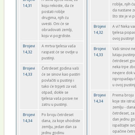
roblje, njih ć
14,31
koju rekoste, da će
da nastane z
postati roblje
što ste je vi p
drugima, njih ću
uvesti. Oni će se
Brojevi
A vi? Neka v
obradovati zemlji,
14,32
tjelesa popa
koju vi pogrdiste.
ovoj pustinji!
Brojevi
A mrtva tjelesa vaša
Brojevi
Vaši sinovi n
14,32
raspast će se ovdje u
14,33
lutaju pustin
pustinji.
četrdeset go
neka trpe zb
Brojevi
Četrdeset godina vaši
nevjere dok 
14,33
će se sinovi kao pastiri
ispropadaju 
povlačiti u pustinji i
u ovoj pustinj
tako će trpjeti za vaš
otpad, dokle se
Brojevi
Prema broju
tjelesa vaša posve ne
14,34
koje ste istra
zatru u pustinji.
zemlju - dan
četrdeset, za
Brojevi
Po broju četrdeset
dan jednu go
14,34
dana, za koje uhodiste
ispaštajte sv
zemlju, jedan dan za
opačine četr
jednu godinu