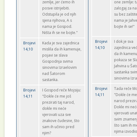
zemlje, jer ćemo ih
one zemlje: t
posve istrijebiti.
zalogaj za na
Odstupila je od njih
su bez zaštite
sjena njihova, A s
nama je Jahv
nama je Gospod.
bojte ih se!"
Ništa ih se ne bojte."
Brojevi
I dok je sva
Brojevi
Kada je sva zajednica
14,10
zajednica već
14,10
mislila da ih kamenuje,
da ih kamenu
pojavi se slava
pokaza se Sl
Gospodnja svima
Jahvina u Šat
sinovima Izraelovim
sastanka svi
nad Šatorom
sinovima Izr
sastanka.
Brojevi
Tada reče Moj
Brojevi
I Gospod reče Mojsiju:
14,11
"Dokle će me 
14,11
"Dokle će me još
narod prezira
prezirati taj narod,
Dokle mi neć
dokle mi neće
vjerovati una
vjerovati uza sve
svim znamen
znakove čudesne, što
što sam ih m
sam ih učinio pred
njima izvodi
njim?