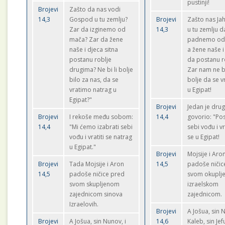
pustinji!
Brojevi
Zašto da nas vodi
14,3
Gospod u tu zemlju?
Brojevi
Zašto nas Ja
Zar da izginemo od
14,3
u tu zemlju d
mača? Zar da žene
padnemo od
naše i djeca sitna
a žene naše i
postanu roblje
da postanu r
drugima? Ne bi li bolje
Zar nam ne b
bilo za nas, da se
bolje da se 
vratimo natrag u
u Egipat!
Egipat?"
Brojevi
Jedan je dr
Brojevi
I rekoše među sobom:
14,4
govorio: "Po
14,4
"Mi ćemo izabrati sebi
sebi vođu i v
vođu i vratiti se natrag
se u Egipat!
u Egipat."
Brojevi
Mojsije i Aro
Brojevi
Tada Mojsije i Aron
14,5
padoše ničic
14,5
padoše ničice pred
svom okupl
svom skupljenom
izraelskom
zajednicom sinova
zajednicom.
Izraelovih.
Brojevi
A Jošua, sin 
Brojevi
A Jošua, sin Nunov, i
14,6
Kaleb, sin Je