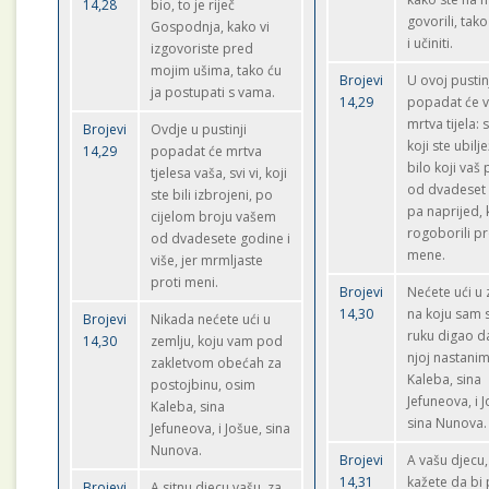
14,28
bio, to je riječ
govorili, tak
Gospodnja, kako vi
i učiniti.
izgovoriste pred
mojim ušima, tako ću
Brojevi
U ovoj pustin
ja postupati s vama.
14,29
popadat će 
mrtva tijela: 
Brojevi
Ovdje u pustinji
koji ste ubilj
14,29
popadat će mrtva
bilo koji vaš
tjelesa vaša, svi vi, koji
od dvadeset
ste bili izbrojeni, po
pa naprijed, k
cijelom broju vašem
rogoborili pr
od dvadesete godine i
mene.
više, jer mrmljaste
proti meni.
Brojevi
Nećete ući u 
14,30
na koju sam 
Brojevi
Nikada nećete ući u
ruku digao d
14,30
zemlju, koju vam pod
njoj nastani
zakletvom obećah za
Kaleba, sina
postojbinu, osim
Jefuneova, i 
Kaleba, sina
sina Nunova.
Jefuneova, i Jošue, sina
Nunova.
Brojevi
A vašu djecu,
14,31
kažete da bi 
Brojevi
A sitnu djecu vašu, za