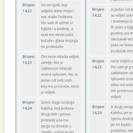
Brojevi
Svi oni ljudi, koji
Brojevi
ni jedan od lj
14,22
vidješe slavu moju i
14,22
su vidjeli sl
sve znake čudesne,
i znamenja š
što sam ih učinio U
ih izveo u Egi
Egiptu i u pustinji, a
pustinji, pa 
ipak me deset puta
iskušavali ve
kušaše i glasa mojega
puta ne hote
ne poslušaše,
poslušati moj
Brojevi
Oni neće nikada vidjeti
Brojevi
neće vidjeti 
14,23
zemlje, što je
14,23
što sam je p
zakletvom obećah
zakletvom o
ocima njihovim. Ne, ni
njihovim oci
jedan od svih onih,
nitko od onih
koji me prezreše, neće
me preziru n
je vidjeti.
vidjeti.
Brojevi
Samo slugu svojega
Brojevi
A slugu svog
14,24
Kaleba, koji pokaza
14,24
Kaleba, jer je
drugi duh i posve
njemu drukčij
pristade uza me,
jer mi bijaše
njega ću dovesti u
poslušan, nj
zemlju, u koju je već