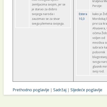
kraljeva Me
zemljacima svojim, jer se
Perzije:
je starao za dobro
svojega naroda i
Estera
kako je Ži
zauzimao se za stvar
10,3
Mordokaj 
svega plemena svojega.
prvi iza kra
Ahasvera, 
očima Žid
voljen od
mnoštva s
subraće k
pobornik
blagostan
svoga naro
glasnik mi
svoj rod.
Prethodno poglavlje
|
Sadržaj
|
Sljedeće poglavlje