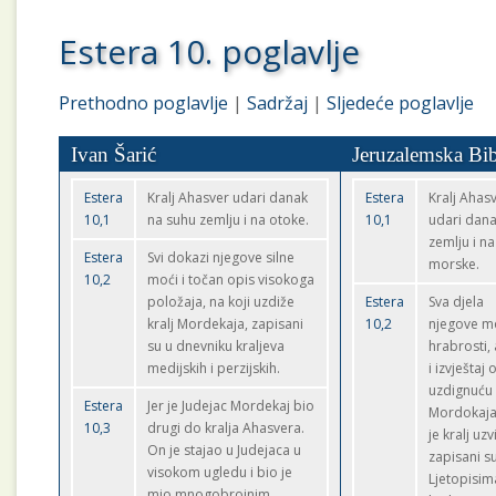
Estera 10. poglavlje
Prethodno poglavlje
|
Sadržaj
|
Sljedeće poglavlje
Ivan Šarić
Jeruzalemska Bib
Estera
Kralj Ahasver udari danak
Estera
Kralj Ahas
10,1
na suhu zemlju i na otoke.
10,1
udari dana
zemlju i n
Estera
Svi dokazi njegove silne
morske.
10,2
moći i točan opis visokoga
položaja, na koji uzdiže
Estera
Sva djela
kralj Mordekaja, zapisani
10,2
njegove mo
su u dnevniku kraljeva
hrabrosti,
medijskih i perzijskih.
i izvještaj 
uzdignuću
Estera
Jer je Judejac Mordekaj bio
Mordokaja
10,3
drugi do kralja Ahasvera.
je kralj uzv
On je stajao u Judejaca u
zapisani s
visokom ugledu i bio je
Ljetopisim
mio mnogobrojnim