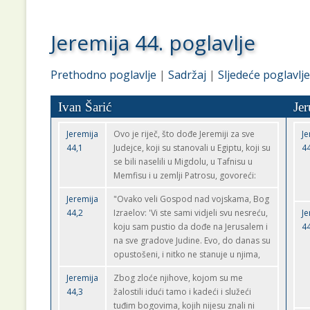
Jeremija 44. poglavlje
Prethodno poglavlje
|
Sadržaj
|
Sljedeće poglavlje
Ivan Šarić
Jer
Jeremija
Ovo je riječ, što dođe Jeremiji za sve
Je
44,1
Judejce, koji su stanovali u Egiptu, koji su
44
se bili naselili u Migdolu, u Tafnisu u
Memfisu i u zemlji Patrosu, govoreći:
Jeremija
"Ovako veli Gospod nad vojskama, Bog
44,2
Izraelov: 'Vi ste sami vidjeli svu nesreću,
Je
koju sam pustio da dođe na Jerusalem i
44
na sve gradove Judine. Evo, do danas su
opustošeni, i nitko ne stanuje u njima,
Jeremija
Zbog zloće njihove, kojom su me
44,3
žalostili idući tamo i kadeći i služeći
tuđim bogovima, kojih nijesu znali ni