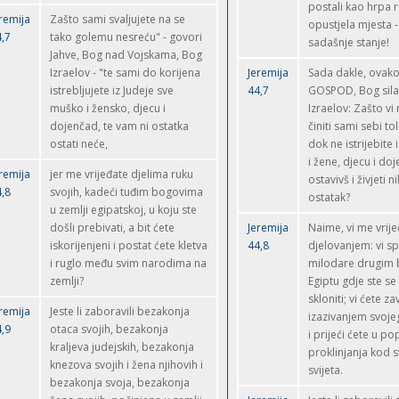
postali kao hrpa r
remija
Zašto sami svaljujete na se
opustjela mjesta -
,7
tako golemu nesreću" - govori
sadašnje stanje!
Jahve, Bog nad Vojskama, Bog
Izraelov - "te sami do korijena
Jeremija
Sada dakle, ovako
istrebljujete iz Judeje sve
44,7
GOSPOD, Bog sila
muško i žensko, djecu i
Izraelov: Zašto vi 
dojenčad, te vam ni ostatka
činiti sami sebi tol
ostati neće,
dok ne istrijebite 
i žene, djecu i do
remija
jer me vrijeđate djelima ruku
ostavivš i živjeti n
,8
svojih, kadeći tuđim bogovima
ostatak?
u zemlji egipatskoj, u koju ste
došli prebivati, a bit ćete
Jeremija
Naime, vi me vrij
iskorijenjeni i postat ćete kletva
44,8
djelovanjem: vi sp
i ruglo među svim narodima na
milodare drugim
zemlji?
Egiptu gdje ste se
skloniti; vi ćete zav
remija
Jeste li zaboravili bezakonja
izazivanjem svojeg
,9
otaca svojih, bezakonja
i prijeći ćete u po
kraljeva judejskih, bezakonja
proklinjanja kod 
knezova svojih i žena njihovih i
svijeta.
bezakonja svoja, bezakonja