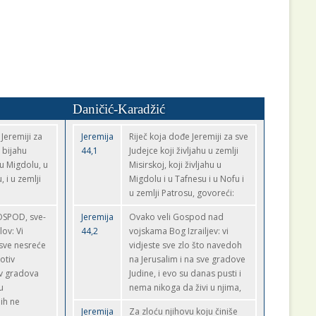
Daničić-Karadžić
 Jeremiji za
Jeremija
Riječ koja dođe Jeremiji za sve
e bijahu
44,1
Judejce koji življahu u zemlji
 u Migdolu, u
Misirskoj, koji življahu u
 i u zemlji
Migdolu i u Tafnesu i u Nofu i
u zemlji Patrosu, govoreći:
OSPOD, sve-
Jeremija
Ovako veli Gospod nad
ov: Vi
44,2
vojskama Bog Izrailjev: vi
sve nesreće
vidjeste sve zlo što navedoh
otiv
na Jerusalim i na sve gradove
iv gradova
Judine, i evo su danas pusti i
u
nema nikoga da živi u njima,
ih ne
Jeremija
Za zloću njihovu koju činiše