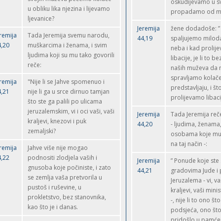
oskudijevamo u s
u obliku lika njezina i lijevamo
propadamo od mač
ljevanice?
Jeremija
žene dodadoše: ”
remija
Tada Jeremija svemu narodu,
44,19
spaljujemo milodar
4,20
muškarcima i ženama, i svim
neba i kad prolij
ljudima koji su mu tako govorili
libacije, je li to b
reče:
naših muževa da m
spravljamo kolače 
remija
"Nije li se Jahve spomenuo i
predstavljaju, i što
4,21
nije li ga u srce dirnuo tamjan
prolijevamo libaci
što ste ga palili po ulicama
jeruzalemskim, vi i oci vaši, vaši
Jeremija
Tada Jeremija re
kraljevi, knezovi i puk
44,20
- ljudima, ženama
zemaljski?
osobama koje mu
na taj način -:
remija
Jahve više nije mogao
4,22
podnositi zlodjela vaših i
Jeremija
” Ponude koje ste s
gnusoba koje počiniste, i zato
44,21
gradovima Jude i 
se zemlja vaša pretvorila u
Jeruzalema - vi, va
pustoš i ruševine, u
kraljevi, vaši minis
prokletstvo, bez stanovnika,
-, nije li to ono 
kao što je i danas.
podsjeća, ono što
pridošlo u pamće