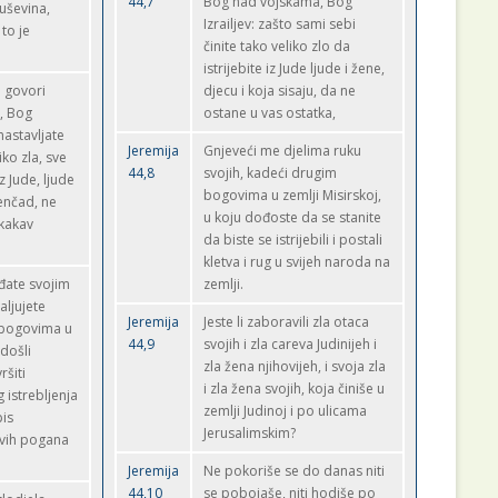
44,7
Bog nad vojskama, Bog
uševina,
Izrailjev: zašto sami sebi
 to je
činite tako veliko zlo da
istrijebite iz Jude ljude i žene,
 govori
djecu i koja sisaju, da ne
, Bog
ostane u vas ostatka,
nastavljate
Jeremija
Gnjeveći me djelima ruku
iko zla, sve
44,8
svojih, kadeći drugim
iz Jude, ljude
bogovima u zemlji Misirskoj,
jenčad, ne
u koju dođoste da se stanite
ikakav
da biste se istrijebili i postali
kletva i rug u svijeh naroda na
eđate svojim
zemlji.
aljujete
Jeremija
Jeste li zaboravili zla otaca
 bogovima u
44,9
svojih i zla careva Judinijeh i
 došli
zla žena njihovijeh, i svoja zla
ršiti
i zla žena svojih, koja činiše u
 istrebljenja
zemlji Judinoj i po ulicama
pis
Jerusalimskim?
svih pogana
Jeremija
Ne pokoriše se do danas niti
44,10
se pobojaše, niti hodiše po