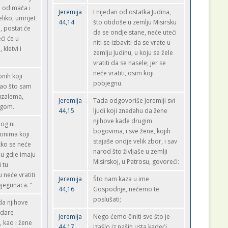
e od mača i
Jeremija
I nijedan od ostatka Judina,
eliko, umrijet
44,14
što otidoše u zemlju Misirsku
, postat će
da se ondje stane, neće uteći
eći će u
niti se izbaviti da se vrate u
 kletvi i
zemlju Judinu, u koju se žele
vratiti da se nasele; jer se
neće vratiti, osim koji
onih koji
pobjegnu.
kao što sam
ruzalema,
Jeremija
Tada odgovoriše Jeremiji svi
ugom.
44,15
ljudi koji znađahu da žene
njihove kade drugim
log ni
bogovima, i sve žene, kojih
onima koji
stajaše ondje velik zbor, i sav
itko se neće
narod što življaše u zemlji
udu gdje imaju
Misirskoj, u Patrosu, govoreći:
i tu
u neće vratiti
Jeremija
Što nam kaza u ime
bjegunaca. “
44,16
Gospodnje, nećemo te
poslušati;
 da njihove
odare
Jeremija
Nego ćemo činiti sve što je
 kao i žene
44,17
izašlo iz naših usta kadeći