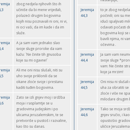
remija
zbog nedjela njihovih što ih
,3
učiniše da bi mene vrijeđali,
Jeremija
to je zbog nedjela
polazeći drugim bogovima
44,3
počinili; oni su me
kojih nisu poznavali ni oni, ni vi,
idući spaljivati mi
ni oci vaši, da im kade i da im
odavati počasti d
služe.
bogovima koji se 
bavili njima, ni va
remija
A ja sam vam jednako slao
očevima .
,4
svoje sluge proroke da vam
kažu: `Ne činite tih gnusoba
Jeremija
Ja sam vam neum
koje su mi ogavne!`
44,4
svoje sluge *pror
vam: Ne činite str
remija
Ali me oni nisu slušali, niti su
koje ja mrzim!
,5
uho svoje priklonili da se
okane zloće svoje i prestanu
Jeremija
Oni nisu ni slušali
kaditi tuđim bogovima.
44,5
uha za obratiti se
zloće i više ne spal
remija
Zato se izli gnjev moj i srdžba
milodare drugim
,6
moja i rasplamtje se u
gradovima judejskim i po
Jeremija
Tako se moja srd
ulicama jeruzalemskim, te se
44,6
gnjev sručio, i ka
pretvoriše u pustoš i razvaline,
opustošio gradove
kao što su danas.
uličice Jeruzalema