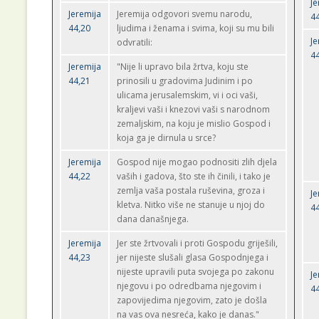
Je
Jeremija
Jeremija odgovori svemu narodu,
4
44,20
ljudima i ženama i svima, koji su mu bili
Je
odvratili:
4
Jeremija
"Nije li upravo bila žrtva, koju ste
44,21
prinosili u gradovima Judinim i po
ulicama jerusalemskim, vi i oci vaši,
kraljevi vaši i knezovi vaši s narodnom
zemaljskim, na koju je mislio Gospod i
koja ga je dirnula u srce?
Jeremija
Gospod nije mogao podnositi zlih djela
44,22
vaših i gadova, što ste ih činili, i tako je
zemlja vaša postala ruševina, groza i
Je
kletva. Nitko više ne stanuje u njoj do
4
dana današnjega.
Jeremija
Jer ste žrtvovali i proti Gospodu griješili,
44,23
jer nijeste slušali glasa Gospodnjega i
nijeste upravili puta svojega po zakonu
Je
njegovu i po odredbama njegovim i
4
zapovijedima njegovim, zato je došla
na vas ova nesreća, kako je danas."