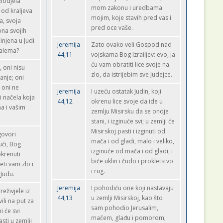
 zlodjela
mom zakonu i uredbama
 od kraljeva
mojim, koje stavih pred vas i
a, svoja
pred oce vaše.
 ona svojih
injena u Judi
Jeremija
Zato ovako veli Gospod nad
zalema?
44,11
vojskama Bog Izrailjev: evo, ja
ću vam obratiti lice svoje na
 oni nisu
zlo, da istrijebim sve Judejce.
janje; oni
 oni ne
Jeremija
I uzeću ostatak Judin, koji
 i načela koja
44,12
okrenu lice svoje da ide u
a i vašim
zemlju Misirsku da se ondje
stani, i izginuće svi; u zemlji će
Misirskoj pasti i izginuti od
govori
mača i od gladi, malo i veliko,
ći, Bog
izginuće od mača i od gladi, i
okrenuti
biće uklin i čudo i prokletstvo
eti vam zlo i
i rug.
 Judu.
Jeremija
I pohodiću one koji nastavaju
eživjele iz
44,13
u zemlji Misirskoj, kao što
vili na put za
sam pohodio Jerusalim,
i će svi
mačem, glađu i pomorom;
sti u zemlji