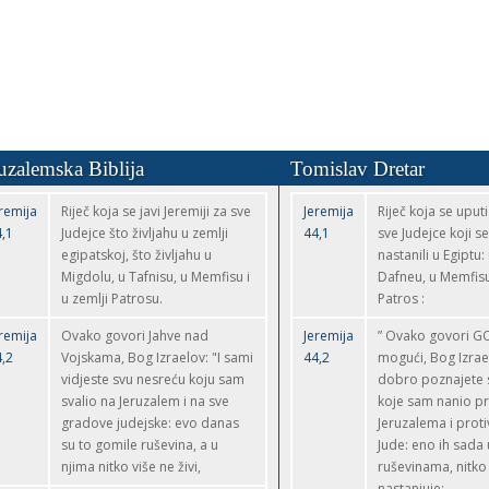
uzalemska Biblija
Tomislav Dretar
remija
Riječ koja se javi Jeremiji za sve
Jeremija
Riječ koja se uputi
,1
Judejce što življahu u zemlji
44,1
sve Judejce koji s
egipatskoj, što življahu u
nastanili u Egiptu:
Migdolu, u Tafnisu, u Memfisu i
Dafneu, u Memfisu,
u zemlji Patrosu.
Patros :
remija
Ovako govori Jahve nad
Jeremija
” Ovako govori G
,2
Vojskama, Bog Izraelov: "I sami
44,2
mogući, Bog Izrael
vidjeste svu nesreću koju sam
dobro poznajete 
svalio na Jeruzalem i na sve
koje sam nanio pr
gradove judejske: evo danas
Jeruzalema i prot
su to gomile ruševina, a u
Jude: eno ih sada 
njima nitko više ne živi,
ruševinama, nitko 
nastanjuje;