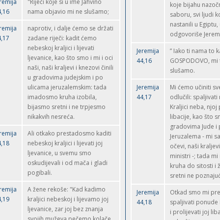
remija
"Riječi koje si u ime Jahvino
koje bijahu nazoč
4,16
nama objavio mi ne slušamo;
saboru, svi ljudi k
nastanili u Egiptu,
remija
naprotiv, i dalje ćemo se držati
odgovoriše Jeremi
4,17
zadane riječi: kadit ćemo
nebeskoj kraljici i lijevati
Jeremija
” Iako ti nama to 
ljevanice, kao što smo i mi i oci
44,16
GOSPODOVO, mi t
naši, naši kraljevi i knezovi činili
slušamo.
u gradovima judejskim i po
ulicama jeruzalemskim: tada
Jeremija
Mi ćemo učiniti s
imadosmo kruha izobila,
44,17
odlučili: spaljivat
bijasmo sretni i ne trpjesmo
Kraljici neba, njoj 
nikakvih nesreća.
libacije, kao što s
gradovima Jude i 
remija
Ali otkako prestadosmo kaditi
Jeruzalema - mi sa
4,18
nebeskoj kraljici i lijevati joj
očevi, naši kraljevi
ljevanice, u svemu smo
ministri -; tada m
oskudijevali i od mača i gladi
kruha do sitosti i
pogibali.
sretni ne poznajuć
remija
A žene rekoše: "Kad kadimo
Jeremija
Otkad smo mi pres
4,19
kraljici nebeskoj i lijevamo joj
44,18
spaljivati ponude 
ljevanice, zar joj bez znanja
i prolijevati joj lib
svojih muževa pečemo kolače