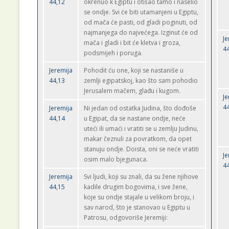
44,12
okrenuo k Egiptu i otišao tamo i naselio
se ondje. Svi će biti utamanjeni u Egiptu,
od mača će pasti, od gladi poginuti, od
najmanjega do najvećega. Izginut će od
Je
mača i gladi i bit će kletva i groza,
4
podsmijeh i poruga.
Jeremija
Pohodit ću one, koji se nastaniše u
44,13
zemlji egipatskoj, kao što sam pohodio
Jerusalem mačem, glađu i kugom.
Je
4
Jeremija
Ni jedan od ostatka Judina, što dođoše
44,14
u Egipat, da se nastane ondje, neće
uteći ili umaći i vratiti se u zemlju Judinu,
makar čeznuli za povratkom, da opet
stanuju ondje. Doista, oni se neće vratiti
Je
osim malo bjegunaca.
4
Jeremija
Svi ljudi, koji su znali, da su žene njihove
44,15
kadile drugim bogovima, i sve žene,
koje su ondje stajale u velikom broju, i
sav narod, što je stanovao u Egiptu u
Patrosu, odgovoriše Jeremiji: