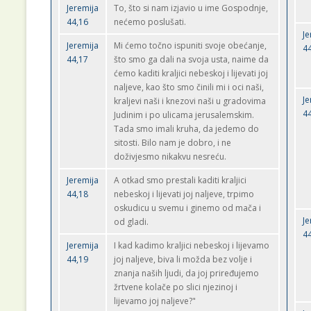
Jeremija
To, što si nam izjavio u ime Gospodnje,
44,16
nećemo poslušati.
Je
Jeremija
Mi ćemo točno ispuniti svoje obećanje,
4
44,17
što smo ga dali na svoja usta, naime da
ćemo kaditi kraljici nebeskoj i lijevati joj
naljeve, kao što smo činili mi i oci naši,
Je
kraljevi naši i knezovi naši u gradovima
4
Judinim i po ulicama jerusalemskim.
Tada smo imali kruha, da jedemo do
sitosti. Bilo nam je dobro, i ne
doživjesmo nikakvu nesreću.
Jeremija
A otkad smo prestali kaditi kraljici
44,18
nebeskoj i lijevati joj naljeve, trpimo
oskudicu u svemu i ginemo od mača i
Je
od gladi.
4
Jeremija
I kad kadimo kraljici nebeskoj i lijevamo
44,19
joj naljeve, biva li možda bez volje i
znanja naših ljudi, da joj priređujemo
žrtvene kolače po slici njezinoj i
lijevamo joj naljeve?"