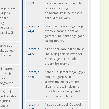
44,3
da bi me gnjevili hodeći da
 koja su oni
kade i služe drugim
 vrijeđali
bogovima, kojih ne znaše ni
lodare i
oni ni vi ni oci vaši.
rugim
Jeremija
I slah k vama sve sluge svoje
ne bijahu
44,4
proroke zarana jednako
ma, ni vašim
govoreći: ne činite toga gada,
na koji mrzim.
orno slao
Jeremija
Ali ne poslušaše niti prignuše
oke za reći
44,5
uha svojega da se vrate od
ašne stvari
zloće svoje, da ne kade
drugim bogovima.
 ni napregli
Jeremija
Zato se izli jarost moja i gnjev
 od svoje
44,6
moj, i razgorje se u
jivati
gradovima Judinijem i po
 bogovima.
ulicama Jerusalimskim, te
žba, moj
postaše razvaline i pustoš,
o jedna vatra
kao što se vidi danas.
 Jude i
Jeremija
A sada ovako veli Gospod
: oni su