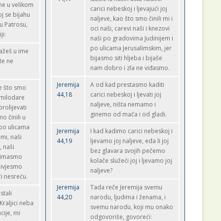
ne u velikom
carici nebeskoj i ljevajući joj
oj se bijahu
naljeve, kao što smo činili mi i
 u Patrosu,
oci naši, carevi naši i knezovi
ji:
naši po gradovima Judinijem i
po ulicama Jerusalimskim, jer
kažeš u ime
bijasmo siti hljeba i bijaše
e ne
nam dobro i zla ne viđasmo.
Jeremija
A od kad prestasmo kaditi
ve što smo
44,18
carici nebeskoj i ljevati joj
i milodare
naljeve, ništa nemamo i
prolijevati
ginemo od mača i od gladi.
mo činili u
po ulicama
Jeremija
I kad kadimo carici nebeskoj i
mi, naši
44,19
ljevamo joj naljeve, eda li joj
, naši
bez glavara svojih pečemo
i imasmo
kolače služeći joj i ljevamo joj
 živjesmo
naljeve?
i nesreću.
Jeremija
Tada reče Jeremija svemu
tali
44,20
narodu, ljudima i ženama, i
Kraljici neba
svemu narodu, koji mu onako
acije, mi
odgovoriše, govoreći: