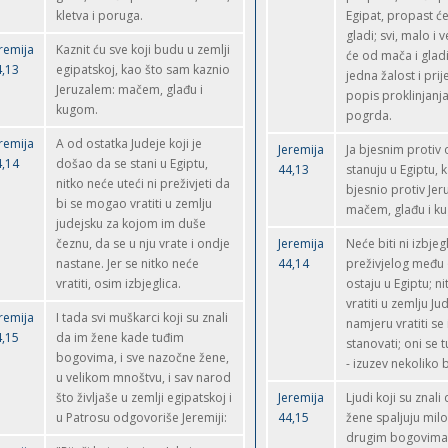
kletva i poruga.
Egipat, propast ć
gladi; svi, malo i v
remija
Kaznit ću sve koji budu u zemlji
će od mača i gladi
4,13
egipatskoj, kao što sam kaznio
jedna žalost i prij
Jeruzalem: mačem, glađu i
popis proklinjanja,
kugom.
pogrda.
remija
A od ostatka Judeje koji je
Jeremija
Ja bjesnim protiv 
4,14
došao da se stani u Egiptu,
44,13
stanuju u Egiptu, 
nitko neće uteći ni preživjeti da
bjesnio protiv Je
bi se mogao vratiti u zemlju
mačem, glađu i k
judejsku za kojom im duše
čeznu, da se u nju vrate i ondje
Jeremija
Neće biti ni izbjeg
nastane. Jer se nitko neće
44,14
preživjelog među 
vratiti, osim izbjeglica.
ostaju u Egiptu; n
vratiti u zemlju J
remija
I tada svi muškarci koji su znali
namjeru vratiti se 
4,15
da im žene kade tuđim
stanovati; oni se t
bogovima, i sve nazočne žene,
- izuzev nekoliko 
u velikom mnoštvu, i sav narod
što življaše u zemlji egipatskoj i
Jeremija
Ljudi koji su znali
u Patrosu odgovoriše Jeremiji:
44,15
žene spaljuju mil
drugim bogovima,