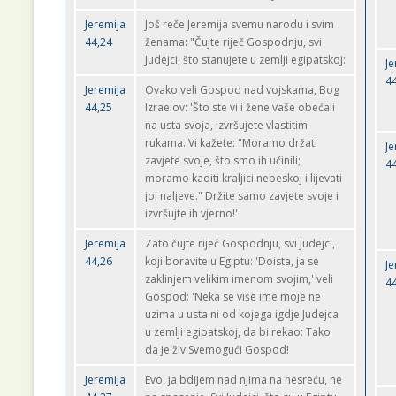
Jeremija
Još reče Jeremija svemu narodu i svim
44,24
ženama: "Čujte riječ Gospodnju, svi
Judejci, što stanujete u zemlji egipatskoj:
Je
4
Jeremija
Ovako veli Gospod nad vojskama, Bog
44,25
Izraelov: 'Što ste vi i žene vaše obećali
na usta svoja, izvršujete vlastitim
rukama. Vi kažete: "Moramo držati
Je
zavjete svoje, što smo ih učinili;
4
moramo kaditi kraljici nebeskoj i lijevati
joj naljeve." Držite samo zavjete svoje i
izvršujte ih vjerno!'
Jeremija
Zato čujte riječ Gospodnju, svi Judejci,
44,26
koji boravite u Egiptu: 'Doista, ja se
Je
zaklinjem velikim imenom svojim,' veli
4
Gospod: 'Neka se više ime moje ne
uzima u usta ni od kojega igdje Judejca
u zemlji egipatskoj, da bi rekao: Tako
da je živ Svemogući Gospod!
Jeremija
Evo, ja bdijem nad njima na nesreću, ne