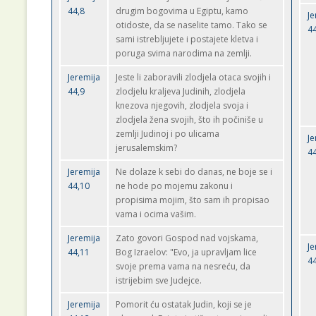
44,8
drugim bogovima u Egiptu, kamo
Je
otidoste, da se naselite tamo. Tako se
44
sami istrebljujete i postajete kletva i
poruga svima narodima na zemlji.
Jeremija
Jeste li zaboravili zlodjela otaca svojih i
44,9
zlodjelu kraljeva Judinih, zlodjela
knezova njegovih, zlodjela svoja i
zlodjela žena svojih, što ih počiniše u
zemlji Judinoj i po ulicama
Je
jerusalemskim?
44
Jeremija
Ne dolaze k sebi do danas, ne boje se i
44,10
ne hode po mojemu zakonu i
propisima mojim, što sam ih propisao
vama i ocima vašim.
Jeremija
Zato govori Gospod nad vojskama,
Je
44,11
Bog Izraelov: "Evo, ja upravljam lice
44
svoje prema vama na nesreću, da
istrijebim sve Judejce.
Jeremija
Pomorit ću ostatak Judin, koji se je