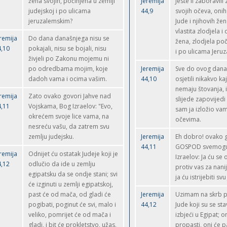
žena svojih, počinjena u zemlji
Jeremija
Jeste li zaboravili
judejskoj i po ulicama
44,9
svojih očeva, onih
jeruzalemskim?
Jude i njihovih žen
vlastita zlodjela i
remija
Do dana današnjega nisu se
žena, zlodjela poč
4,10
pokajali, nisu se bojali, nisu
i po ulicama Jeru
živjeli po Zakonu mojemu ni
po odredbama mojim, koje
Jeremija
Sve do ovog dana,
dadoh vama i ocima vašim.
44,10
osjetili nikakvo ka
nemaju štovanja, i
remija
Zato ovako govori Jahve nad
slijede zapovijedi
4,11
Vojskama, Bog Izraelov: "Evo,
sam ja izložio vam
okrećem svoje lice vama, na
očevima.
nesreću vašu, da zatrem svu
zemlju judejsku.
Jeremija
Eh dobro! ovako 
44,11
GOSPOD svemogu
remija
Odnijet ću ostatak Judeje koji je
Izraelov: Ja ću se 
4,12
odlučio da ide u zemlju
protiv vas za nanij
egipatsku da se ondje stani; svi
ja ću istrijebiti svu
će izginuti u zemlji egipatskoj,
past će od mača, od gladi će
Jeremija
Uzimam na skrb pr
pogibati, poginut će svi, malo i
44,12
Jude koji su se sta
veliko, pomrijet će od mača i
izbjeći u Egipat; on
gladi, i bit će prokletstvo, užas,
propasti, oni će pa