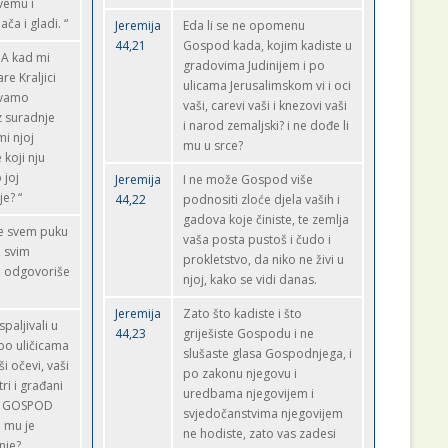
vemu i
a i gladi. “
Jeremija
Eda li se ne opomenu
44,21
Gospod kada, kojim kadiste u
 A kad mi
gradovima Judinijem i po
e Kraljici
ulicama Jerusalimskom vi i oci
evamo
vaši, carevi vaši i knezovi vaši
ez suradnje
i narod zemaljski? i ne dođe li
i njoj
mu u srce?
koji nju
 joj
Jeremija
I ne može Gospod više
je? “
44,22
podnositi zloće djela vaših i
gadova koje činiste, te zemlja
če svem puku
vaša posta pustoš i čudo i
, svim
prokletstvo, da niko ne živi u
 odgovoriše
njoj, kako se vidi danas.
Jeremija
Zato što kadiste i što
paljivali u
44,23
griješiste Gospodu i ne
po uličicama
slušaste glasa Gospodnjega, i
ši očevi, vaši
po zakonu njegovu i
tri i građani
uredbama njegovijem i
što GOSPOD
svjedočanstvima njegovijem
 mu je
ne hodiste, zato vas zadesi
nje?