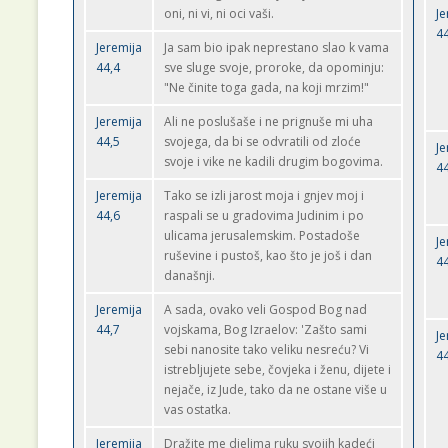
oni, ni vi, ni oci vaši.
Je
44
Jeremija
Ja sam bio ipak neprestano slao k vama
44,4
sve sluge svoje, proroke, da opominju:
"Ne činite toga gada, na koji mrzim!"
Jeremija
Ali ne poslušaše i ne prignuše mi uha
44,5
svojega, da bi se odvratili od zloće
Je
svoje i vike ne kadili drugim bogovima.
44
Jeremija
Tako se izli jarost moja i gnjev moj i
44,6
raspali se u gradovima Judinim i po
ulicama jerusalemskim. Postadoše
Je
ruševine i pustoš, kao što je još i dan
44
današnji.
Jeremija
A sada, ovako veli Gospod Bog nad
44,7
vojskama, Bog Izraelov: 'Zašto sami
Je
sebi nanosite tako veliku nesreću? Vi
44
istrebljujete sebe, čovjeka i ženu, dijete i
nejače, iz Jude, tako da ne ostane više u
vas ostatka.
Jeremija
Dražite me djelima ruku svojih kadeći