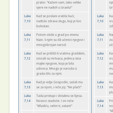
pratio: "Kažem vam, tako velike
nj
vjere ne nađoh u Izraelu!"
Iz
Luka
Kad se poslani vratiše kući,
Luka
Ka
7,10
nađoše zdrava slugu, koji je bio
7,10
vr
bolestan.
zd
Luka
Potom otide u grad po imenu
Luka
Na
7,11
Nain. S njim su išli učenici njegovi i
7,11
zv
mnogobrojan narod.
uče
Luka
Kad se približi k vratima gradskim,
Luka
Ka
7,12
iznosili su mrtvaca, jedinca sina
7,12
vr
majke njegove, koja je bila
mr
udovica. Mnogo je naroda iz
ma
grada išlo za njim.
na
Luka
Kad je vidje Gospodin, sažali mu
Luka
Ka
7,13
se za njom, i reče joj: "Ne plači!"
7,13
mu
pla
Luka
Tada pristupi i dotaknu se lijesa.
7,14
Nosioci stadoše. I on reče:
Luka
Pr
"Mladiću, velim ti, ustani!"
7,14
no
"M