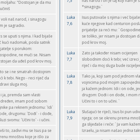
7,5
naš narod i on je taj koji nam je
 moljahu: "Dostojan je da mu
*sinagogu.`
 učiniš
Luka
Isus putovaše s njima i već bijaš
r voli naš narod, i sinagogu
7,6
kuće njegove kad centurion posl
m je sagradio.
prijatelje za reći mu: ` Gospodin
us se uputi s njima. I kad bijaše
se toliko, jer nisam ja dostojan d
ć kući nadomak, posla satnik
pod krov moj.
ijatelje s porukom:
Luka
Zato ja također nisam ocijenjen
ospodine, ne muči se. Nisam
7,7
slobodnim doći k tebi; već izreci
stojan da uđeš pod krov moj.
riječ i da moj sluga bude iscijelje
to se i ne smatrah dostojnim
Luka
Tako ja, koji sam pod jednom vla
ći k tebi. Nego - reci riječ da
7,8
vojnicima pod mojim zapovjedni
dravi sluga moj.
ja kažem jednom: Idi i on ode, 
 i ja, premda sam vlasti
drugom: Dođi i on dođe, i mom 
dređen, imam pod sobom
Učini to i on to učini. `
jnike pa reknem jednomu: `Idi`
Luka
Slušajući te riječi, Isus bi pun udi
i ode, drugomu: `Dođi` - i dođe,
7,9
njega; on se okrenu prema mnoš
luzi svomu: `Učini to` - i učini.
ga slijeđaše i reče: ` Ja vam kaže
vši to, zadivi mu se Isus pa se
Izraelu, ja nisam našao jedna takv
renu mnoštvu koje je išlo za