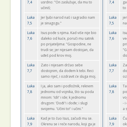
7,4
usrdno: "On zaslužuje, da mu to
7,4
ga
učiniš;
to
Luka
Jer ljubi narod naš i sagradio nam
Luka
je
7,5
je sinagogu."
7,5
na
Luka
Isus pođe s njima. Kad više nije bio
Luka
Is
7,6
daleko od kuće, poruči mu satnik
7,6
ve
po prijateljima: "Gospodine, ne
pr
trudi se; jer nijesam dostojan, da
"G
uđeš pod krov moj.
do
Luka
Zato i nijesam držao sebe
Luka
Za
7,7
dostojnim, da dođem k tebi. Reci
7,7
do
samo riječ, i ozdravit će sluga moj.
oz
Luka
I ja, ako sam i podložnik, reknem
Luka
Ta
7,8
jednomu od vojnika, što su poda
7,8
po
mnom: 'Idi!' i ide; k jednomu
vo
drugom: 'Dođi'! i dođe; i slugi
- 
svojemu. 'Učini to!' i učini."
a s
Luka
Kad je to čuo Isus, začudi mu se.
Luka
Ču
7,9
Okrenu se i reče narodu, koji ga je
7,9
ok