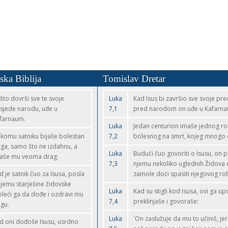
ska Biblija
Tomislav Dretar
što dovrši sve te svoje
Luka
Kad Isus bi završio sve svoje pr
sjede narodu, uđe u
7,1
pred narodom on uđe u Kafarna
farnaum.
Luka
Jedan centurion imaše jednog r
komu satniku bijaše bolestan
7,2
bolesnog na smrt, kojeg mnogo c
uga, samo što ne izdahnu, a
Luka
Budući čuo govoriti o Isusu, on p
jaše mu veoma drag.
7,3
njemu nekoliko uglednih Židova 
d je satnik čuo za Isusa, posla
zamole doći spasiti njegovog ro
njemu starješine židovske
Luka
Kad su stigli kod Isusa, ovi ga u
leći ga da dođe i ozdravi mu
7,4
preklinjaše i govoraše:
ugu.
Luka
`On zaslužuje da mu to učiniš, jer
d oni dođoše Isusu, usrdno