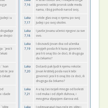
og je
7,16
govoreći: veliki prorok iziđe među
nama, i Bog pohodi narod svoj.
Judeji i u
Luka
I otide glas ovaj o njemu po svoj
7,17
Judeji i po svoj okolini.
te događaje
Luka
I javiše Jovanu učenici njegovi za sve
se dvojici
7,18
ovo.
Luka
I dozvavši Jovan dva od učenika
 ` Jesi li
7,19
svojijeh posla ih k Isusu govoreći:
čekati
jesi li ti onaj što će doći, ili drugoga
da čekamo?
 ` Ivan
Luka
Došavši pak ljudi k njemu rekoše:
ati te: Jesi
7,20
Jovan krstitelj posla nas k tebi
mo čekati
govoreći: jesi li ti onaj što će doći, ili
drugoga da čekamo?
 od
Luka
A u taj čas iscijeli mnoge od bolesti
a i dade
7,21
i od muka i od zlijeh duhova, i
mnogima slijepijem darova vid.
` Idite
Luka
I odgovarajući Isus reče im: idite i