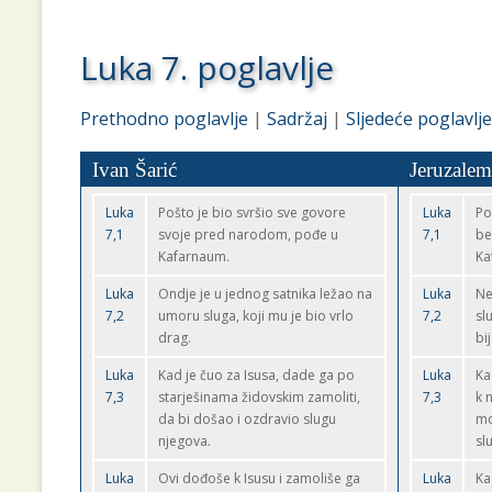
Luka 7. poglavlje
Prethodno poglavlje
|
Sadržaj
|
Sljedeće poglavlje
Ivan Šarić
Jeruzalem
Luka
Pošto je bio svršio sve govore
Luka
Po
7,1
svoje pred narodom, pođe u
7,1
be
Kafarnaum.
Ka
Luka
Ondje je u jednog satnika ležao na
Luka
Ne
7,2
umoru sluga, koji mu je bio vrlo
7,2
sl
drag.
bi
Luka
Kad je čuo za Isusa, dade ga po
Luka
Ka
7,3
starješinama židovskim zamoliti,
7,3
k 
da bi došao i ozdravio slugu
mo
njegova.
sl
Luka
Ovi dođoše k Isusu i zamoliše ga
Luka
Ka