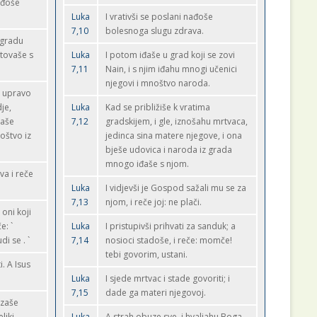
ađoše
Luka
I vrativši se poslani nađoše
7,10
bolesnoga slugu zdrava.
 gradu
utovaše s
Luka
I potom iđaše u grad koji se zovi
7,11
Nain, i s njim iđahu mnogi učenici
njegovi i mnoštvo naroda.
, upravo
je,
Luka
Kad se približiše k vratima
jaše
7,12
gradskijem, i gle, iznošahu mrtvaca,
oštvo iz
jedinca sina matere njegove, i ona
bješe udovica i naroda iz grada
mnogo iđaše s njom.
va i reče
Luka
I vidjevši je Gospod sažali mu se za
7,13
njom, i reče joj: ne plači.
oni koji
e: `
Luka
I pristupivši prihvati za sanduk; a
i se . `
7,14
nosioci stadoše, i reče: momče!
tebi govorim, ustani.
. A Isus
Luka
I sjede mrtvac i stade govoriti; i
7,15
dade ga materi njegovoj.
azaše
liki
Luka
A strah obuze sve, i hvaljahu Boga