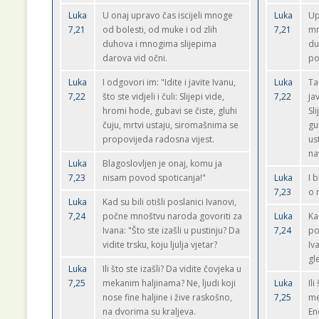
Luka
U onaj upravo čas iscijeli mnoge
Luka
Up
7,21
od bolesti, od muke i od zlih
7,21
mn
duhova i mnogima slijepima
du
darova vid očni.
po
Luka
I odgovori im: "Idite i javite Ivanu,
Luka
Ta
7,22
što ste vidjeli i čuli: Slijepi vide,
7,22
jav
hromi hode, gubavi se čiste, gluhi
Sl
čuju, mrtvi ustaju, siromašnima se
gu
propovijeda radosna vijest.
us
na
Luka
Blagoslovljen je onaj, komu ja
7,23
nisam povod spoticanja!"
Luka
I 
7,23
o 
Luka
Kad su bili otišli poslanici Ivanovi,
7,24
počne mnoštvu naroda govoriti za
Luka
Ka
Ivana: "Što ste izašli u pustinju? Da
7,24
po
vidite trsku, koju ljulja vjetar?
Iv
gl
Luka
Ili što ste izašli? Da vidite čovjeka u
7,25
mekanim haljinama? Ne, ljudi koji
Luka
Ili
nose fine haljine i žive raskošno,
7,25
me
na dvorima su kraljeva.
En