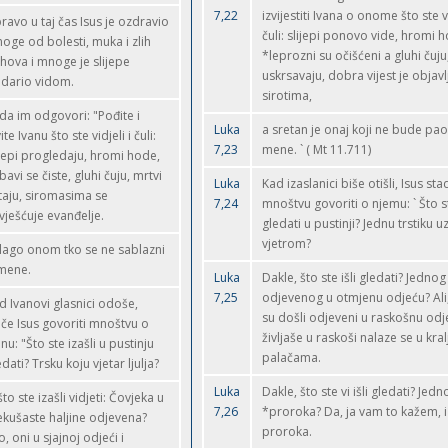
7,22
izvijestiti Ivana o onome što ste vi
ravo u taj čas Isus je ozdravio
čuli: slijepi ponovo vide, hromi 
oge od bolesti, muka i zlih
*leprozni su očišćeni a gluhi čuju
hova i mnoge je slijepe
uskrsavaju, dobra vijest je objav
dario vidom.
sirotima,
da im odgovori: "Pođite i
Luka
a sretan je onaj koji ne bude pa
ite Ivanu što ste vidjeli i čuli:
7,23
mene. ` ( Mt 11.711)
ijepi progledaju, hromi hode,
bavi se čiste, gluhi čuju, mrtvi
Luka
Kad izaslanici biše otišli, Isus sta
taju, siromasima se
7,24
mnoštvu govoriti o njemu: ` Što ste
vješćuje evanđelje.
gledati u pustinji? Jednu trstiku 
vjetrom?
blago onom tko se ne sablazni
mene.
Luka
Dakle, što ste išli gledati? Jedno
7,25
odjevenog u otmjenu odjeću? Ali,
d Ivanovi glasnici odoše,
su došli odjeveni u raskošnu odje
če Isus govoriti mnoštvu o
življaše u raskoši nalaze se u kra
anu: "Što ste izašli u pustinju
palačama.
edati? Trsku koju vjetar ljulja?
Luka
Dakle, što ste vi išli gledati? Jedn
 što ste izašli vidjeti: Čovjeka u
7,26
*proroka? Da, ja vam to kažem, i
kušaste haljine odjevena?
proroka.
o, oni u sjajnoj odjeći i