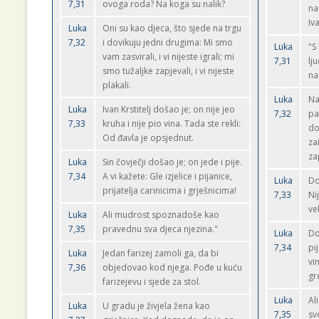
7,31
ovoga roda? Na koga su nalik?
na
Iva
Luka
Oni su kao djeca, što sjede na trgu
7,32
i dovikuju jedni drugima: Mi smo
Luka
"S
vam zasvirali, i vi nijeste igrali; mi
7,31
lj
smo tužaljke zapjevali, i vi nijeste
na
plakali.
Luka
Na
Luka
Ivan Krstitelj došao je; on nije jeo
7,32
pa
7,33
kruha i nije pio vina. Tada ste rekli:
do
Od đavla je opsjednut.
za
za
Luka
Sin čovječji došao je; on jede i pije.
7,34
A vi kažete: Gle izjelice i pijanice,
Luka
Do
prijatelja carinicima i grješnicima!
7,33
Ni
ve
Luka
Ali mudrost spoznadoše kao
7,35
pravednu sva djeca njezina."
Luka
Do
7,34
pij
Luka
Jedan farizej zamoli ga, da bi
vin
7,36
objedovao kod njega. Pođe u kuću
gr
farizejevu i sjede za stol.
Luka
Al
Luka
U gradu je živjela žena kao
7,35
sv