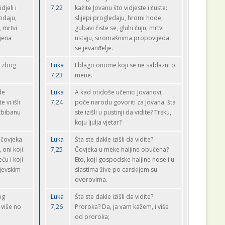
djeli i
7,22
kažite Jovanu što vidjeste i čuste:
hodaju,
slijepi progledaju, hromi hode,
, mrtvi
gubavi čiste se, gluhi čuju, mrtvi
ljena
ustaju, siromašnima propovijeda
se jevanđelje.
o zbog
Luka
I blago onome koji se ne sablazni o
7,23
mene.
de
Luka
A kad otidoše učenici Jovanovi,
 vi išli
7,24
poče narodu govoriti za Jovana: šta
uzbibanu
ste izišli u pustinji da vidite? Trsku,
koju ljulja vjetar?
g čovjeka
Luka
Šta ste dakle izišli da vidite?
 oni koji
7,25
Čovjeka u meke haljine obučena?
ću i koji
Eto, koji gospodske haljine nose i u
ljevskim
slastima žive po carskijem su
dvorovima.
og
Luka
Šta ste dakle izišli da vidite?
 više no
7,26
Proroka? Da, ja vam kažem, i više
od proroka;