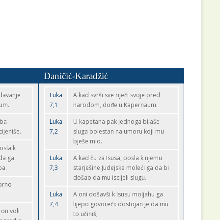
Daničić-Karadžić
edavanje
Luka
A kad svrši sve riječi svoje pred
um.
7,1
narodom, dođe u Kapernaum.
oba
Luka
U kapetana pak jednoga bijaše
ijeniše.
7,2
sluga bolestan na umoru koji mu
bješe mio.
osla k
da ga
Luka
A kad ču za Isusa, posla k njemu
ba.
7,3
starješine Judejske moleći ga da bi
došao da mu iscijeli slugu.
porno
Luka
A oni došavši k Isusu moljahu ga
7,4
lijepo govoreći: dostojan je da mu
 on voli
to učiniš;