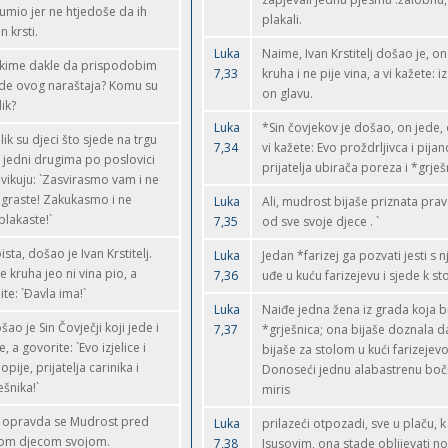
umio jer ne htjedoše da ih
plakali.
n krsti.
Luka
Naime, Ivan Krstitelj došao je, o
 kime dakle da prispodobim
7,33
kruha i ne pije vina, a vi kažete: i
ude ovog naraštaja? Komu su
on glavu.
lik?
Luka
*Sin čovjekov je došao, on jede, 
lik su djeci što sjede na trgu
7,34
vi kažete: Evo proždrljivca i pijan
 jedni drugima po poslovici
prijatelja ubirača poreza i *grješ
vikuju: `Zasvirasmo vam i ne
igraste! Zakukasmo i ne
Luka
Ali, mudrost bijaše priznata pr
plakaste!`
7,35
od sve svoje djece . `
ista, došao je Ivan Krstitelj.
Luka
Jedan *farizej ga pozvati jesti s n
je kruha jeo ni vina pio, a
7,36
uđe u kuću farizejevu i sjede k sto
lite: `Ðavla ima!`
Luka
Naiđe jedna žena iz grada koja b
šao je Sin Čovječji koji jede i
7,37
*grješnica; ona bijaše doznala d
e, a govorite: `Evo izjelice i
bijaše za stolom u kući farizejevo
opije, prijatelja carinika i
Donoseći jednu alabastrenu boč
ešnika!`
miris
i opravda se Mudrost pred
Luka
prilazeći otpozadi, sve u plaču,
om djecom svojom.
7,38
Isusovim, ona stade oblijevati n