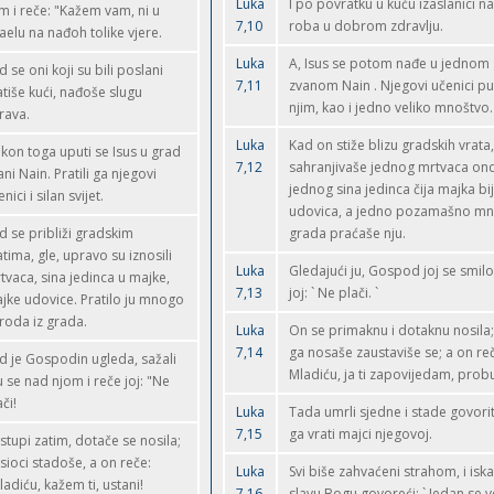
Luka
I po povratku u kuću izaslanici n
im i reče: "Kažem vam, ni u
7,10
roba u dobrom zdravlju.
raelu na nađoh tolike vjere.
Luka
A, Isus se potom nađe u jednom
d se oni koji su bili poslani
7,11
zvanom Nain . Njegovi učenici p
atiše kući, nađoše slugu
njim, kao i jedno veliko mnoštvo.
rava.
Luka
Kad on stiže blizu gradskih vrata
kon toga uputi se Isus u grad
7,12
sahranjivaše jednog mrtvaca ond
ani Nain. Pratili ga njegovi
jednog sina jedinca čija majka bi
nici i silan svijet.
udovica, a jedno pozamašno mn
d se približi gradskim
grada praćaše nju.
atima, gle, upravo su iznosili
Luka
Gledajući ju, Gospod joj se smilo
tvaca, sina jedinca u majke,
7,13
joj: ` Ne plači. `
jke udovice. Pratilo ju mnogo
roda iz grada.
Luka
On se primaknu i dotaknu nosila; 
7,14
ga nosaše zaustaviše se; a on reč
d je Gospodin ugleda, sažali
Mladiću, ja ti zapovijedam, probud
 se nad njom i reče joj: "Ne
či!
Luka
Tada umrli sjedne i stade govoriti
7,15
ga vrati majci njegovoj.
istupi zatim, dotače se nosila;
sioci stadoše, a on reče:
Luka
Svi biše zahvaćeni strahom, i isk
ladiću, kažem ti, ustani!
7,16
slavu Bogu govoreći: ` Jedan se ve