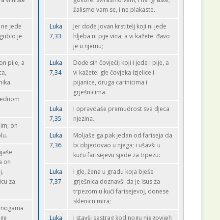
žalismo vam se, i ne plakaste.
n ne jede
Luka
Jer dođe Jovan krstitelj koji ni jede
zgubio je
7,33
hljeba ni pije vina, a vi kažete: đavo
je u njemu;
on pije, a
Luka
Dođe sin čovječij koji i jede i pije, a
ca,
7,34
vi kažete: gle čovjeka izjelice i
nika.
pijanice, druga carinicima i
grješnicima.
avednom
Luka
I opravdaše premudrost sva djeca
7,35
njezina.
jim; on
lu.
Luka
Moljaše ga pak jedan od fariseja da
7,36
bi objedovao u njega; i ušavši u
ijaše
kuću farisejevu sjede za trpezu:
a on
j.
Luka
I gle, žena u gradu koja bješe
icu za
7,37
grješnica doznavši da je Isus za
trpezom u kući farisejevoj, donese
sklenicu mira;
 k nogama
oge
Luka
I stavši sastrag kod nogu njegovijeh