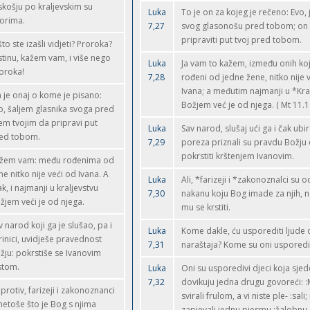
skošju po kraljevskim su
Luka
To je on za kojeg je rečeno: Evo, 
orima.
7,27
svog glasonošu pred tobom; on
pripraviti put tvoj pred tobom.
 što ste izašli vidjeti? Proroka?
stinu, kažem vam, i više nego
Luka
Ja vam to kažem, između onih koj
oroka!
7,28
rođeni od jedne žene, nitko nije 
Ivana; a međutim najmanji u *Kra
 je onaj o kome je pisano:
Božjem već je od njega. ( Mt 11.
o, šaljem glasnika svoga pred
cem tvojim da pripravi put
Luka
Sav narod, slušaj ući ga i čak ubir
ed tobom.
7,29
poreza priznali su pravdu Božju 
pokrstiti krštenjem Ivanovim.
žem vam: među rođenima od
ne nitko nije veći od Ivana. A
Luka
Ali, *farizeji i *zakonoznalci su o
ak, i najmanji u kraljevstvu
7,30
nakanu koju Bog imade za njih, n
žjem veći je od njega.
mu se krstiti.
v narod koji ga je slušao, pa i
Luka
Kome dakle, ću usporediti ljude
rinici, uvidješe pravednost
7,31
naraštaja? Kome su oni usporedi
žju: pokrstiše se Ivanovim
stom.
Luka
Oni su usporedivi djeci koja sjede
7,32
dovikuju jedna drugu govoreći: 
protiv, farizeji i zakonoznanci
svirali frulom, a vi niste ple- :sal
etoše što je Bog s njima
zapjevali jednu pjesmu :žalobnu, 