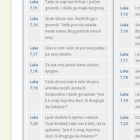
Luka
Tada se uspravi mrtvac i počne
7,15
govoriti. I dade ga majki njegovoj.
Luka
I 
7,15
on
Luka
Strah obuze sve. Slavili Boga i
7,16
govorili: "Velik prorok ustade
Luka
Sv
među nama. Bog pohodi narod
7,16
Bo
svoj."
us
na
Luka
Glas o tom raširi se po svoj Judeji i
7,17
po svoj okolini.
Luka
I 
7,17
sv
Luka
Za sve ovo javiše Ivanu učenici
7,18
njegovi.
Luka
Sv
7,18
uč
Luka
Tada dozva Ivan k sebi dvojicu
uč
7,19
učenika svojih, posla ih
Gospodinu i dade ga upitati: "Jesi
Luka
i 
li ti onaj, koji ima doći, ili drugoga
7,19
pit
da čekamo?"
do
Luka
Ljudi dođoše k njemu i rekoše:
Luka
Do
7,20
"Ivan Krstitelj šalje nas k tebi, da te
7,20
"I
upitamo: "Jesi li ti onaj, koji ima
pit
doći, ili drugoga da čekamo?"
do