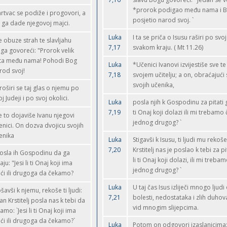
*prorok podigao među nama i B
mrtvac se podiže i progovori, a
posjetio narod svoj. `
 ga dade njegovoj majci.
Luka
I ta se priča o Isusu raširi po svoj 
e obuze strah te slavljahu
7,17
svakom kraju. ( Mt 11.26)
ga govoreći: "Prorok velik
ta među nama! Pohodi Bog
Luka
*Učenici Ivanovi izvijestiše sve 
rod svoj!
7,18
svojem učitelju; a on, obraćajući 
svojih učenika,
proširi se taj glas o njemu po
oj Judeji i po svoj okolici.
Luka
posla njih k Gospodinu za pitati ga:
7,19
ti Onaj koji dolazi ili mi trebamo 
e to dojaviše Ivanu njegovi
jednog drugog? `
enici. On dozva dvojicu svojih
enika
Luka
Stigavši k Isusu, ti ljudi mu rekoše:
7,20
Krstitelj nas je poslao k tebi za pit
posla ih Gospodinu da ga
li ti Onaj koji dolazi, ili mi treba
aju: "Jesi li ti Onaj koji ima
jednog drugog? `
ći ili drugoga da čekamo?
Luka
U taj čas Isus izliječi mnogo ljudi
šavši k njemu, rekoše ti ljudi:
7,21
bolesti, nedostataka i zlih duhov
van Krstitelj posla nas k tebi da
vid mnogim slijepcima.
amo: `Jesi li ti Onaj koji ima
ći ili drugoga da čekamo?`
Luka
Potom on odgovori izaslanicima: 