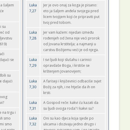
ja šaljem
Luka
Jer je ovo onaj za koga je pisano:
 će
7,27
eto ja šaljem anđela svojega pred
licem tvojijem koji će pripraviti put
tvoj pred tobom.
i su
već od
Luka
Jer vam kažem: nijedan između
ljevstvu
7,28
rođenijeh od žena nije veći prorok
1619)
od Jovana krstitelja; a najmanji u
carstvu Božijemu veći je od njega.
ači
dajući se
Luka
I svi ljudi koji slušahu i carinici
7,29
opravdaše Boga, i krstiše se
krštenjem Jovanovijem;
dbili su
e dajući
Luka
A fariseji i književnici odbaciše svjet
7,30
Božij za njih, i ne htješe da ih on
krsti.
 ovog
vi?
Luka
A Gospod reče: kakvi ću kazati da
7,31
su ljudi ovoga roda? I kakvi su?
 na trgu i
:Mi smo
Luka
Oni su kao djeca koja sjede po
i; mi smo
7,32
ulicama i dozivaju jedno drugo i
a vi niste
govore: svirasmo vam, i ne igraste,