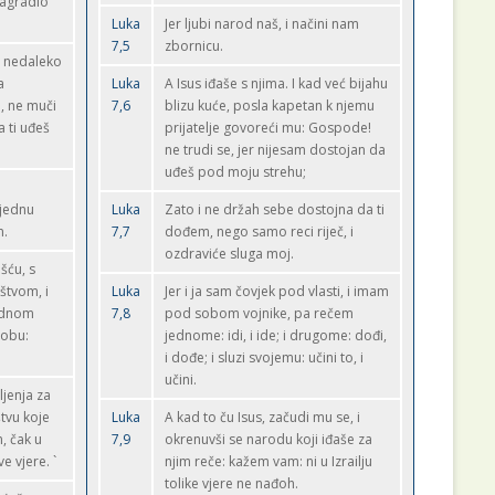
 sagradio
Luka
Jer ljubi narod naš, i načini nam
7,5
zbornicu.
e nedaleko
a
Luka
A Isus iđaše s njima. I kad već bijahu
e, ne muči
7,6
blizu kuće, posla kapetan k njemu
a ti uđeš
prijatelje govoreći mu: Gospode!
ne trudi se, jer nijesam dostojan da
uđeš pod moju strehu;
 jednu
Luka
Zato i ne držah sebe dostojna da ti
n.
7,7
dođem, nego samo reci riječ, i
ozdraviće sluga moj.
šću, s
štvom, i
Luka
Jer i ja sam čovjek pod vlasti, i imam
jednom
7,8
pod sobom vojnike, pa rečem
robu:
jednome: idi, i ide; i drugome: dođi,
i dođe; i sluzi svojemu: učini to, i
učini.
vljenja za
tvu koje
Luka
A kad to ču Isus, začudi mu se, i
m, čak u
7,9
okrenuvši se narodu koji iđaše za
e vjere. `
njim reče: kažem vam: ni u Izrailju
tolike vjere ne nađoh.