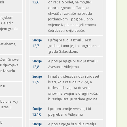
udi
12,6
on reče: Sibolet, ne mogući
dobro izgovoriti. Tada ga
uhvatiše i zaklaše na brodu
m tijekom
Jordanskom. I pogibe u ono
 Galadit,
vrijeme iz plemena Jefremova
vojem gradu
četrdeset i dvije tisuće.
Sudije
I Jeftaj bi sudija Izrailju šest
zBetlehema,
12,7
godina; i umrije, i bi pogreben u
gradu Galadskom.
ćeri. Sinove
Sudije
A poslije njega bi sudija Izrailju
30 djevojaka
12,8
Avesan iz Vitlejema.
e Iztraelu
Sudije
I imaše trideset sinova i trideset
12,9
kćeri, koje razuda iz kuće, a
en u
trideset djevojaka dovede
sinovima svojim iz drugih kuća; i
bi sudija Izrailju sedam godina.
abulona koji
 Izraelu
Sudije
I potom umrije Avesan, i bi
12,10
pogreben u Vitlejemu.
 bi
Sudije
A posle njega bi sudija Izrailju