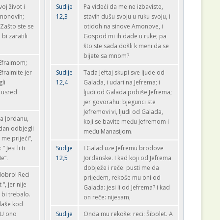
voj život i
Sudije
Pa videći da me ne izbaviste,
monovih;
12,3
stavih dušu svoju u ruku svoju, i
 Zašto ste se
otidoh na sinove Amonove, i
bi zaratili
Gospod mi ih dade u ruke; pa
što ste sada došli k meni da se
bijete sa mnom?
 Efraimom;
fraimite jer
Sudije
Tada Jeftaj skupi sve ljude od
gli
12,4
Galada, i udari na Jefrema; i
, usred
ljudi od Galada pobiše Jefrema;
jer govorahu: bjegunci ste
Jefremovi vi, ljudi od Galada,
a Jordanu,
koji se bavite među Jefremom i
dan odbjegli
među Manasijom.
 me prijeći“,
 Jesi li ti
Sudije
I Galad uze Jefremu brodove
e“.
12,5
Jordanske. I kad koji od Jefrema
dobježe i reče: pusti me da
dobro! Reci
prijeđem, rekoše mu oni od
“, jer nije
Galada: jesi li od Jefrema? i kad
 bi trebalo.
on reče: nijesam,
klaše kod
 U ono
Sudije
Onda mu rekoše: reci: Šibolet. A