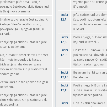
jordanskim plićacima. Tako je
vrijeme pade 42 tisuće lj
poginulo četrdeset i dvije tisuće ljudi
Efraimovih.
iz Efrajimova plemena.
Sudci
Jefte sudiše nad Izraelo
Jiftah je sudio Izraelu šest godina. A
12,7
šest godina, potom Jefte,
kada je Gileađanin Jiftah umro,
umrije i bi sahranjenu s
pokopaše ga u njegovu gradu, u
u Galadu .
Gileadu.
Sudci
Poslije njega, bi Ibsan i
Poslije njega sudac u Izraelu bijaše
12,8
koji sudiše Izraelu .
Ibsan iz Betlehema.
Sudci
On imaše 30 sinova i 30 k
On je imao trideset sinova i trideset
12,9
poženi izvana i dovede 
kćeri, koje je poudao iz kuće, a
za svoje sinove. On sudiš
trideset je snaha doveo izvana
tijekom sedam godina.
svojim sinovima. On je sudio Izraelu
Sudci
Ibsan umrije i bi sahranj
sedam godina.
12,10
Betlehemu.
Zatim umrije Ibsan i pokopaše ga u
Sudci
Poslije njega bi Elon iz Z
Betlehemu.
12,11
sudiše Izraelu. On sudiše
Poslije njega sudac u Izraelu bijaše
tijekom deset godina.
Elon Zebulunac. On je sudio Izraelu
Sudci
Elon iz Zabulona umrije i
deset godina.