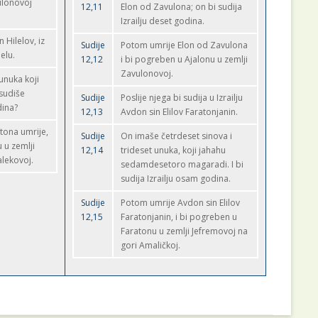
ulonovoj
12,11
Elon od Zavulona; on bi sudija
Izrailju deset godina.
n Hilelov, iz
Sudije
Potom umrije Elon od Zavulona
elu.
12,12
i bi pogreben u Ajalonu u zemlji
Zavulonovoj.
unuka koji
sudiše
Sudije
Poslije njega bi sudija u Izrailju
dina?
12,13
Avdon sin Elilov Faratonjanin.
atona umrije,
Sudije
On imaše četrdeset sinova i
u u zemlji
12,14
trideset unuka, koji jahahu
alekovoj.
sedamdesetoro magaradi. I bi
sudija Izrailju osam godina.
Sudije
Potom umrije Avdon sin Elilov
12,15
Faratonjanin, i bi pogreben u
Faratonu u zemlji Jefremovoj na
gori Amaličkoj.