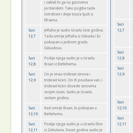
i zaklali bi ga na gazovima
jordanskim. Tako pogibe tada
četrdeset i dvije tisuće ljudi iz
Efraima.
Suci
Suci
Jeftaha je sudio Izraelu šest godina.
12,7
12,7
Tada umrije Jeftaha iz Gileada i bi
pokopan u jednom gradu
Gileadovu.
Suci
Suci
Poslije njega sudio je u Izraelu
12,8
12,8
Ibsan iz Betlehema.
Suci
Suci
On je imao trideset sinova i
12,9
12,9
trideset kćeri. On ih poudava van, i
trideset kćeri dovede sinovima
svojim izvan. Sudio je Izraelu
sedam godina.
Suci
Suci
Kad umrije Ibsan, bi pokopan u
12,10
12,10
Betlehemu.
Suci
Suci
Poslije njega sudio je u Izraelu Elon
12,11
12,11
iz Zebuluna. Deset godina sudio je