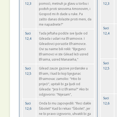
12,3
pomoći, metnuh ja glavu u torbu i
12,3
pođoh proti sinovima Amonovim, i
Gospod mi ih dade u ruke. Pa
zašto danas dolazite proti meni, da
me napadnete?"
Suci
Suci
Tada Jeftaha podiže sve ljude od
12,4
12,4
Gileada i udari na Efraimovce. I
Gileadovci poraziše Efraimovce.
Ovi su naime bili rekli: "Bjegunci
Efraimovci vi ste Gilead leži usred
Efraima, usred Manaseha,"
Suci
Suci
Gilead zauze gazove jordanske u
12,5
12,5
Efraim, I kad bi koji bjegunac
Efraimovac zamolio: "Htio bi
prijeći", upitali bi ga ljudi od
Gileada: "Jesi li iz Efraima?" Ako bi
odgovorio: "Nijesam",
Suci
Suci
Onda bi mu zapovjedili: "Reci dakle
12,6
12,6
Šibolet!" Kad bi rekao "Šibolet", jer
ne bi pravo izgovorio, uhvatili bi ga