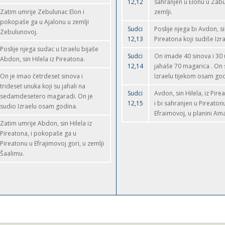
12,12
sahranjen u Elonu u Zab
Zatim umrije Zebulunac Elon i
zemlji.
pokopaše ga u Ajalonu u zemlji
Sudci
Poslije njega bi Avdon, si
Zebulunovoj.
12,13
Pireatona koji sudiše Izra
Poslije njega sudac u Izraelu bijaše
Sudci
On imade 40 sinova i 30 
Abdon, sin Hilela iz Pireatona.
12,14
jahaše 70 magarica . On 
On je imao četrdeset sinova i
Izraelu tijekom osam go
trideset unuka koji su jahali na
Sudci
Avdon, sin Hilela, iz Pire
sedamdesetero magaradi. On je
12,15
i bi sahranjen u Pireaton
sudio Izraelu osam godina.
Efraimovoj, u planini Am
Zatim umrije Abdon, sin Hilela iz
Pireatona, i pokopaše ga u
Pireatonu u Efrajimovoj gori, u zemlji
Šaalimu.