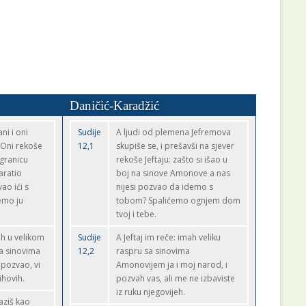
Daničić-Karadžić
ni i oni
Sudije
A ljudi od plemena Jefremova
 Oni rekoše
12,1
skupiše se, i prešavši na sjever
 granicu
rekoše Jeftaju: zašto si išao u
aratio
boj na sinove Amonove a nas
ao ići s
nijesi pozvao da idemo s
emo ju
tobom? Spalićemo ognjem dom
tvoj i tebe.
ah u velikom
Sudije
A Jeftaj im reče: imah veliku
sa sinovima
12,2
raspru sa sinovima
pozvao, vi
Amonovijem ja i moj narod, i
ihovih.
pozvah vas, ali me ne izbaviste
iz ruku njegovijeh.
laziš kao