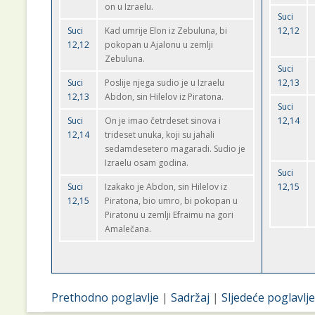
on u Izraelu.
Suci
Suci
Kad umrije Elon iz Zebuluna, bi
12,12
12,12
pokopan u Ajalonu u zemlji
Zebuluna.
Suci
Suci
Poslije njega sudio je u Izraelu
12,13
12,13
Abdon, sin Hilelov iz Piratona.
Suci
Suci
On je imao četrdeset sinova i
12,14
12,14
trideset unuka, koji su jahali
sedamdesetero magaradi. Sudio je
Izraelu osam godina.
Suci
Suci
Izakako je Abdon, sin Hilelov iz
12,15
12,15
Piratona, bio umro, bi pokopan u
Piratonu u zemlji Efraimu na gori
Amalečana.
Prethodno poglavlje
|
Sadržaj
|
Sljedeće poglavlje