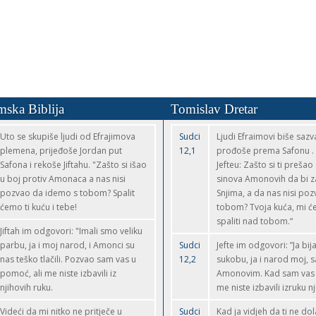
mska Biblija
Tomislav Dretar
Uto se skupiše ljudi od Efrajimova
Sudci
Ljudi Efraimovi biše sazva
plemena, prijeđoše Jordan put
12,1
prođoše prema Safonu .
Safona i rekoše Jiftahu. "Zašto si išao
Jefteu: Zašto si ti prešao
u boj protiv Amonaca a nas nisi
sinova Amonovih da bi z
pozvao da idemo s tobom? Spalit
Snjima, a da nas nisi pozv
ćemo ti kuću i tebe!
tobom? Tvoja kuća, mi ć
spaliti nad tobom.“
Jiftah im odgovori: "Imali smo veliku
parbu, ja i moj narod, i Amonci su
Sudci
Jefte im odgovori: ”Ja bij
nas teško tlačili. Pozvao sam vas u
12,2
sukobu, ja i narod moj, 
pomoć, ali me niste izbavili iz
Amonovim. Kad sam vas 
njihovih ruku.
me niste izbavili izruku nj
Videći da mi nitko ne pritječe u
Sudci
Kad ja vidjeh da ti ne do