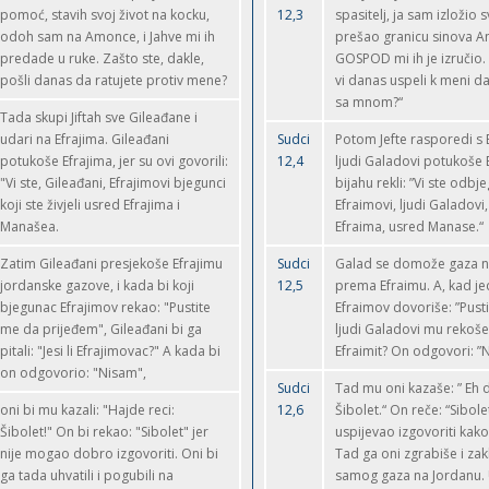
pomoć, stavih svoj život na kocku,
12,3
spasitelj, ja sam izložio s
odoh sam na Amonce, i Jahve mi ih
prešao granicu sinova A
predade u ruke. Zašto ste, dakle,
GOSPOD mi ih je izručio.
pošli danas da ratujete protiv mene?
vi danas uspeli k meni da 
sa mnom?“
Tada skupi Jiftah sve Gileađane i
udari na Efrajima. Gileađani
Sudci
Potom Jefte rasporedi s
potukoše Efrajima, jer su ovi govorili:
12,4
ljudi Galadovi potukoše E
"Vi ste, Gileađani, Efrajimovi bjegunci
bijahu rekli: ”Vi ste odbje
koji ste živjeli usred Efrajima i
Efraimovi, ljudi Galadovi
Manašea.
Efraima, usred Manase.“
Zatim Gileađani presjekoše Efrajimu
Sudci
Galad se domože gaza n
jordanske gazove, i kada bi koji
12,5
prema Efraimu. A, kad je
bjegunac Efrajimov rekao: "Pustite
Efraimov dovoriše: ”Pusti
me da prijeđem", Gileađani bi ga
ljudi Galadovi mu rekoše: ”
pitali: "Jesi li Efrajimovac?" A kada bi
Efraimit? On odgovori: ”N
on odgovorio: "Nisam",
Sudci
Tad mu oni kazaše: ” Eh 
oni bi mu kazali: "Hajde reci:
12,6
Šibolet.“ On reče: “Sibolet 
Šibolet!" On bi rekao: "Sibolet" jer
uspijevao izgovoriti kako
nije mogao dobro izgovoriti. Oni bi
Tad ga oni zgrabiše i za
ga tada uhvatili i pogubili na
samog gaza na Jordanu.