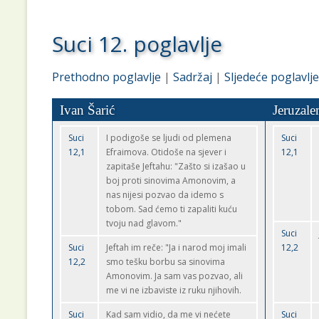
Suci 12. poglavlje
Prethodno poglavlje
|
Sadržaj
|
Sljedeće poglavlje
Ivan Šarić
Jeruzale
Suci
I podigoše se ljudi od plemena
Suci
12,1
Efraimova. Otidoše na sjever i
12,1
zapitaše Jeftahu: "Zašto si izašao u
boj proti sinovima Amonovim, a
nas nijesi pozvao da idemo s
tobom. Sad ćemo ti zapaliti kuću
tvoju nad glavom."
Suci
Suci
Jeftah im reče: "Ja i narod moj imali
12,2
12,2
smo tešku borbu sa sinovima
Amonovim. Ja sam vas pozvao, ali
me vi ne izbaviste iz ruku njihovih.
Suci
Kad sam vidio, da me vi nećete
Suci