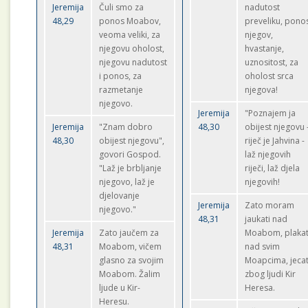
Jeremija
Čuli smo za
nadutost
48,29
ponos Moabov,
preveliku, pono
veoma veliki, za
njegov,
njegovu oholost,
hvastanje,
njegovu nadutost
uznositost, za
i ponos, za
oholost srca
razmetanje
njegova!
njegovo.
Jeremija
"Poznajem ja
Jeremija
"Znam dobro
48,30
obijest njegovu 
48,30
obijest njegovu",
riječ je Jahvina -
govori Gospod.
laž njegovih
"Laž je brbljanje
riječi, laž djela
njegovo, laž je
njegovih!
djelovanje
Jeremija
Zato moram
njegovo."
48,31
jaukati nad
Jeremija
Zato jaučem za
Moabom, plakat
48,31
Moabom, vičem
nad svim
glasno za svojim
Moapcima, jecat
Moabom. Žalim
zbog ljudi Kir
ljude u Kir-
Heresa.
Heresu.