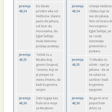
Jeremija
Do Eleale
Jeremija
Urlanje Hešbon
48,34
prodire vika od
48,34
i Elalea čuje se
Hešbona. Glasno
sve do Jahasa.
jauču do Jahaza,
Viču od Soara d
od Soar do
Horonajima i
Horonaima, do
Eglat Šelišije, jer
Eglat Šelišije.
se i vode
Vode Nimrima
nimrimske
postaju pustinja.
pretvoriše u
pustaru.
Jeremija
"Učinit ću u
48,35
Moabu kraj
Jeremija
"U Moabu ću
govori Gospod,
48,35
učiniti - riječ je
"onomu, koji se
Jahvina - da se
je penjao na
ne uzlazi na
visinu žrtvenu, da
uzvišice i kadi
kadi bogovima
bogovima
svojim.
njegovim.
Jeremija
Zato tuguje kao
Jeremija
Stoga mi srce
48,36
frula srce moje
48,36
poput frule
za Moabom.
dršće za