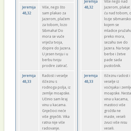
Jeremija
Više nego nad
Jeremija
Više, nego što
48,32
Jazerom, plakat
48,32
sam plakao za
ću nad tobom, 
Jazerom, plačem
lozje sibmansko
za tobom, lozo
kojem se
Sibmaha! Do
mladice pružah
mora se vuče
preko mora,
vriježa tvoja,
sezahu sve do
dopire do Jazera.
Jazera. Na tvoje
U jesen tvoju i u
berbe i žetve
berbu tvoju
pade sada
prodire zatirač.
pustošnik.
Jeremija
Radost i veselje
Jeremija
Iščeznu radost i
48,33
iščeznu s
48,33
veselje iz
rodnoga polja, iz
voćnjaka i zemlj
zemlje moapske.
moapske. Nest
Učinio sam kraj
vina u kacama,
vinu u kacama.
mastioci više
Gnječioci neće
grožđa ne
više gnječiti. Vika
maste, veseli
ratna nije više
zvuci više nisu
radovanje.
veseli.