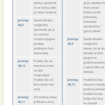
dolina, opustošit
grad, nijedan m
će se nizina, kako
neće izmaći:
je rekao Gospod.
Dolina će biti
poharana,
Jeremija
Stavite Moabu
Visoravan
48,9
nadgrobni
opustošena,"
spomenik, jer je
govori Jahve!
on razoren.
Gradovi njegovi
Jeremija
Stavite Moabu
postaju
48,9
nadgrobni
pustinjom, bez
kamen, jer je do
stanovnika.
temelja srušen;
njegovi su
Jeremija
Proklet, tko se
gradovi pustare
48,10
nemarno brine
u njima nitko ne
za riječ
obitava.
Gospodnju!
Proklet, tko od
Jeremija
Proklet bio tko
krvi usteže mač
48,10
nemarno obavlj
svoj!
poslove Jahvine
Proklet bio tko
Jeremija
Od malena ostao
krvlju mač svoj
48,11
je Moab u miru,
ne omasti!