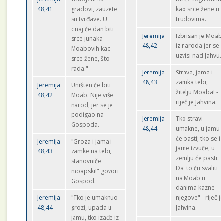
48,41
gradovi, zauzete
kao srce žene u
su tvrđave. U
trudovima.
onaj će dan biti
Jeremija
Izbrisan je Moa
srce junaka
48,42
iz naroda jer se
Moabovih kao
uzvisi nad Jahvu
srce žene, što
rada."
Jeremija
Strava, jama i
48,43
zamka tebi,
Jeremija
Uništen će biti
žitelju Moaba! -
48,42
Moab. Nije više
riječ je Jahvina.
narod, jer se je
podigao na
Jeremija
Tko stravi
Gospoda.
48,44
umakne, u jamu
će pasti; tko se i
Jeremija
"Groza i jama i
jame izvuče, u
48,43
zamke na tebi,
zemlju će pasti.
stanovniče
Da, to ću svaliti
moapski!" govori
na Moab u
Gospod.
danima kazne
Jeremija
"Tko je umaknuo
njegove" - riječ 
48,44
grozi, upada u
Jahvina.
jamu, tko izađe iz