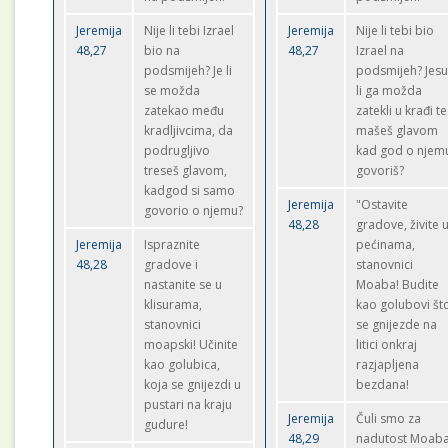
Jeremija
Nije li tebi Izrael
Jeremija
Nije li tebi bio
48,27
bio na
48,27
Izrael na
podsmijeh? Je li
podsmijeh? Jes
se možda
li ga možda
zatekao među
zatekli u krađi te
kradljivcima, da
mašeš glavom
podrugljivo
kad god o njem
treseš glavom,
govoriš?
kadgod si samo
Jeremija
"Ostavite
govorio o njemu?
48,28
gradove, živite 
Jeremija
Ispraznite
pećinama,
48,28
gradove i
stanovnici
nastanite se u
Moaba! Budite
klisurama,
kao golubovi št
stanovnici
se gnijezde na
moapski! Učinite
litici onkraj
kao golubica,
razjapljena
koja se gnijezdi u
bezdana!
pustari na kraju
Jeremija
Čuli smo za
gudure!
48,29
nadutost Moaba