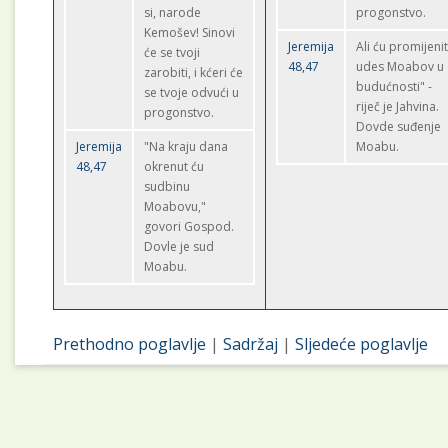
si, narode
progonstvo.
Kemošev! Sinovi
Jeremija
Ali ću promijenit
će se tvoji
48,47
udes Moabov u
zarobiti, i kćeri će
budućnosti" -
se tvoje odvući u
riječ je Jahvina.
progonstvo.
Dovde suđenje
Jeremija
"Na kraju dana
Moabu.
48,47
okrenut ću
sudbinu
Moabovu,"
govori Gospod.
Dovle je sud
Moabu.
Prethodno poglavlje
|
Sadržaj
|
Sljedeće poglavlje