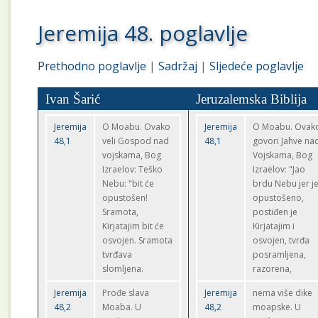
Jeremija 48. poglavlje
Prethodno poglavlje
|
Sadržaj
|
Sljedeće poglavlje
Ivan Šarić
Jeruzalemska Biblija
Jeremija
O Moabu. Ovako
Jeremija
O Moabu. Ovak
48,1
veli Gospod nad
48,1
govori Jahve na
vojskama, Bog
Vojskama, Bog
Izraelov: Teško
Izraelov: "Jao
Nebu: "bit će
brdu Nebu jer j
opustošen!
opustošeno,
Sramota,
postiđen je
Kirjatajim bit će
Kirjatajim i
osvojen. Sramota
osvojen, tvrđa
tvrđava
posramljena,
slomljena.
razorena,
Jeremija
Prođe slava
Jeremija
nema više dike
48,2
Moaba. U
48,2
moapske. U