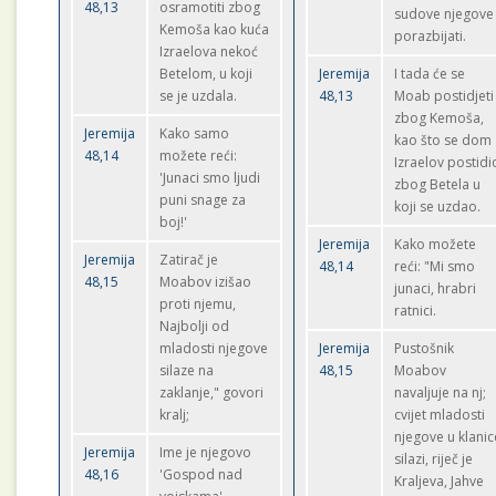
48,13
osramotiti zbog
sudove njegove
Kemoša kao kuća
porazbijati.
Izraelova nekoć
Betelom, u koji
Jeremija
I tada će se
se je uzdala.
48,13
Moab postidjeti
zbog Kemoša,
Jeremija
Kako samo
kao što se dom
48,14
možete reći:
Izraelov postidi
'Junaci smo ljudi
zbog Betela u
puni snage za
koji se uzdao.
boj!'
Jeremija
Kako možete
Jeremija
Zatirač je
48,14
reći: "Mi smo
48,15
Moabov izišao
junaci, hrabri
proti njemu,
ratnici.
Najbolji od
mladosti njegove
Jeremija
Pustošnik
silaze na
48,15
Moabov
zaklanje," govori
navaljuje na nj;
kralj;
cvijet mladosti
njegove u klanic
Jeremija
Ime je njegovo
silazi, riječ je
48,16
'Gospod nad
Kraljeva, Jahve