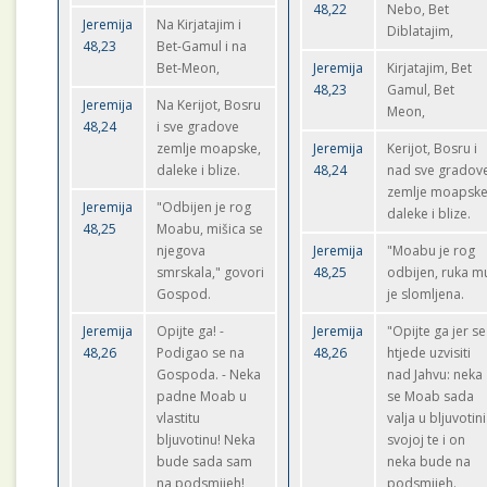
48,22
Nebo, Bet
Jeremija
Na Kirjatajim i
Diblatajim,
48,23
Bet-Gamul i na
Bet-Meon,
Jeremija
Kirjatajim, Bet
48,23
Gamul, Bet
Jeremija
Na Kerijot, Bosru
Meon,
48,24
i sve gradove
zemlje moapske,
Jeremija
Kerijot, Bosru i
daleke i blize.
48,24
nad sve gradov
zemlje moapske
Jeremija
"Odbijen je rog
daleke i blize.
48,25
Moabu, mišica se
njegova
Jeremija
"Moabu je rog
smrskala," govori
48,25
odbijen, ruka m
Gospod.
je slomljena.
Jeremija
Opijte ga! -
Jeremija
"Opijte ga jer se
48,26
Podigao se na
48,26
htjede uzvisiti
Gospoda. - Neka
nad Jahvu: neka
padne Moab u
se Moab sada
vlastitu
valja u bljuvotini
bljuvotinu! Neka
svojoj te i on
bude sada sam
neka bude na
na podsmijeh!
podsmijeh.