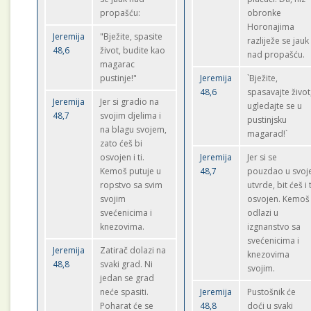
propašću:
obronke
Horonajima
Jeremija
"Bježite, spasite
razliježe se jauk
48,6
život, budite kao
nad propašću.
magarac
pustinje!"
Jeremija
`Bježite,
48,6
spasavajte život
Jeremija
Jer si gradio na
ugledajte se u
48,7
svojim djelima i
pustinjsku
na blagu svojem,
magarad!`
zato ćeš bi
osvojen i ti.
Jeremija
Jer si se
Kemoš putuje u
48,7
pouzdao u svoj
ropstvo sa svim
utvrde, bit ćeš i t
svojim
osvojen. Kemoš
svećenicima i
odlazi u
knezovima.
izgnanstvo sa
svećenicima i
Jeremija
Zatirač dolazi na
knezovima
48,8
svaki grad. Ni
svojim.
jedan se grad
neće spasiti.
Jeremija
Pustošnik će
Poharat će se
48,8
doći u svaki