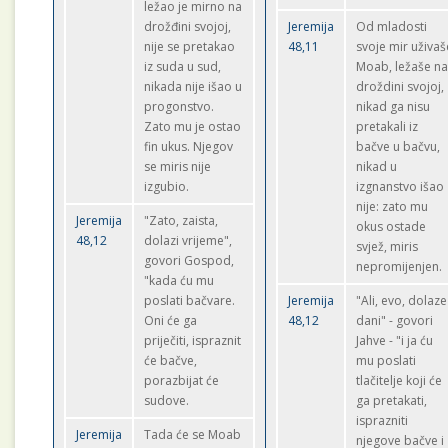
ležao je mirno na
drožđini svojoj,
Jeremija
Od mladosti
nije se pretakao
48,11
svoje mir uživaš
iz suda u sud,
Moab, ležaše n
nikada nije išao u
droždini svojoj,
progonstvo.
nikad ga nisu
Zato mu je ostao
pretakali iz
fin ukus. Njegov
bačve u bačvu,
se miris nije
nikad u
izgubio.
izgnanstvo išao
nije: zato mu
Jeremija
"Zato, zaista,
okus ostade
48,12
dolazi vrijeme",
svjež, miris
govori Gospod,
nepromijenjen.
"kada ću mu
poslati bačvare.
Jeremija
"Ali, evo, dolaze
Oni će ga
48,12
dani" - govori
priječiti, ispraznit
Jahve - "i ja ću
će bačve,
mu poslati
porazbijat će
tlačitelje koji će
sudove.
ga pretakati,
isprazniti
Jeremija
Tada će se Moab
njegove bačve i