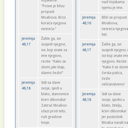
vojskama'.
nad Vojskama
"Posve je blizu
njemu je ime.
propast
Moabova. Brzo
Jeremija
Bliži se propast
korača njegova
48,16
Moabova,
nesreća."
nesreća njegov
hiti.
Jeremija
Žalite ga, svi
48,17
susjedi njegovi,
Jeremija
Žalite ga, svi
svi, koji znate za
48,17
susjedi njegovi, 
ime njegovo,
svi koji znate im
recite: "Kako se
njegovo. Recite:
slomi jaki štap,
"Kako li se slom
slavno žezlo!"
čvrsta palica,
žezlo
Jeremija
Siđi sa slave
veličanstveno!
48,18
svoje, sjedi u
blato, stanovnice
Jeremija
Siđi sa slave
kćeri dibonska!
48,18
svoje, sjedni u
Zatirač Moabov
blato, žitelju,
izlazi proti tebi,
kćeri dibonska!
ruši gradove
Jer pustošnik
tvoje.
Moaba navali n