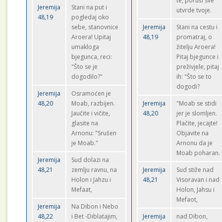
te, poruši sve
Jeremija
Stani na put i
utvrde tvoje.
48,19
pogledaj oko
sebe, stanovnice
Jeremija
Stani na cestu i
Aroera! Upitaj
48,19
promatraj, o
umakloga
žitelju Aroera!
bjegunca, reci:
Pitaj bjegunce i
"Što se je
preživjele, pitaj
dogodilo?"
ih: "Što se to
dogodi?
Jeremija
Osramoćen je
48,20
Moab, razbijen.
Jeremija
"Moab se stidi
Jaučite i vičite,
48,20
jer je slomljen.
glasite na
Plačite, jecajte!
Arnonu: "Srušen
Objavite na
je Moab."
Arnonu da je
Moab poharan.
Jeremija
Sud dolazi na
48,21
zemlju ravnu, na
Jeremija
Sud stiže nad
Holon i Jahzu i
48,21
Visoravan i nad
Mefaat,
Holon, Jahsu i
Mefaot,
Jeremija
Na Dibon i Nebo
48,22
i Bet -Diblatajim,
Jeremija
nad Dibon,