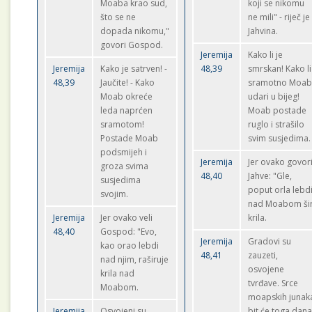
Moaba krao sud,
koji se nikomu
što se ne
ne mili" - riječ je
dopada nikomu,"
Jahvina.
govori Gospod.
Jeremija
Kako li je
Jeremija
Kako je satrven! -
48,39
smrskan! Kako li
48,39
Jaučite! - Kako
sramotno Moa
Moab okreće
udari u bijeg!
leda naprćen
Moab postade
sramotom!
ruglo i strašilo
Postade Moab
svim susjedima.
podsmijeh i
Jeremija
Jer ovako govor
groza svima
48,40
Jahve: "Gle,
susjedima
poput orla lebdi
svojim.
nad Moabom šir
Jeremija
Jer ovako veli
krila.
48,40
Gospod: "Evo,
Jeremija
Gradovi su
kao orao lebdi
48,41
zauzeti,
nad njim, raširuje
osvojene
krila nad
tvrđave. Srce
Moabom.
moapskih junak
Jeremija
Osvojeni su
bit će toga dan