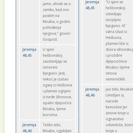
Jeremija
"U sjeni se
jame, uhvati se u
48,45
hešbonskoj
zamku, kad ovo
ustavljaju
pustim na
iscrpljeni
Moaba, u godini
bjegunci. Al`
pohođenja
vatra izlazi iz
njegova," govori
Hešbona,
Gospod.
plamen liže iz
Jeremija
U sjeni
dvora sihonsko
48,45
hešbonskoj
i proždire
zaustavljaju se
sljepoočnice
izmoreni
Moabu i tjeme
bjegunci. Jest,
sinova
nekoć je izašao
nemirničkih.
oganj iz Hešbona
Jeremija
Jao tebi, Moabe
i plamen ognjeni
48,46
Umišljen si,
iz tvrđe Sihonove,
narode
opalio sljepočice
Kemošev! Jer
Moabu, tjeme
sinove tvoje u
borcima.
izgnanstvo
Jeremija
Teško tebi,
odvedoše, kćeri
48,46
Moabe, izgubljen
tvoje u