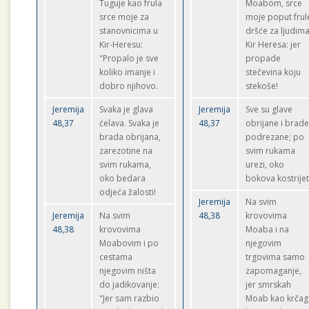
Tuguje kao frula
Moabom, srce
srce moje za
moje poput frul
stanovnicima u
dršće za ljudim
Kir-Heresu:
Kir Heresa: jer
"Propalo je sve
propade
koliko imanje i
stečevina koju
dobro njihovo.
stekoše!
Jeremija
Svaka je glava
Jeremija
Sve su glave
48,37
ćelava. Svaka je
48,37
obrijane i brad
brada obrijana,
podrezane; po
zarezotine na
svim rukama
svim rukama,
urezi, oko
oko bedara
bokova kostrijet
odjeća žalosti!
Jeremija
Na svim
Jeremija
Na svim
48,38
krovovima
48,38
krovovima
Moaba i na
Moabovim i po
njegovim
cestama
trgovima samo
njegovim ništa
zapomaganje,
do jadikovanje:
jer smrskah
"Jer sam razbio
Moab kao krčag