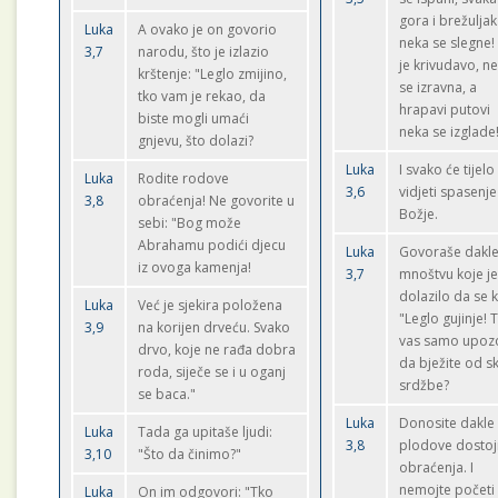
gora i brežuljak
Luka
A ovako je on govorio
neka se slegne!
3,7
narodu, što je izlazio
je krivudavo, n
krštenje: "Leglo zmijino,
se izravna, a
tko vam je rekao, da
hrapavi putovi
biste mogli umaći
neka se izglade
gnjevu, što dolazi?
Luka
I svako će tijelo
Luka
Rodite rodove
3,6
vidjeti spasenje
3,8
obraćenja! Ne govorite u
Božje.
sebi: "Bog može
Abrahamu podići djecu
Luka
Govoraše dakl
iz ovoga kamenja!
3,7
mnoštvu koje j
dolazilo da se k
Luka
Već je sjekira položena
"Leglo gujinje! 
3,9
na korijen drveću. Svako
vas samo upoz
drvo, koje ne rađa dobra
da bježite od s
roda, siječe se i u oganj
srdžbe?
se baca."
Luka
Donosite dakle
Luka
Tada ga upitaše ljudi:
3,8
plodove dosto
3,10
"Što da činimo?"
obraćenja. I
nemojte početi
Luka
On im odgovori: "Tko