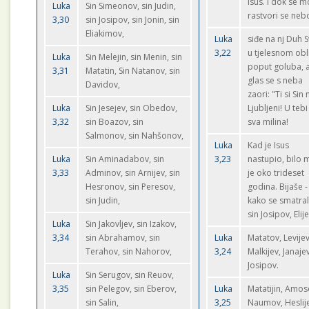
Isus. I dok se m
Luka
Sin Simeonov, sin Judin,
rastvori se neb
3,30
sin Josipov, sin Jonin, sin
Eliakimov,
Luka
siđe na nj Duh S
3,22
u tjelesnom obli
Luka
Sin Melejin, sin Menin, sin
poput goluba, 
3,31
Matatin, Sin Natanov, sin
glas se s neba
Davidov,
zaori: "Ti si Sin
Luka
Sin Jesejev, sin Obedov,
Ljubljeni! U tebi
3,32
sin Boazov, sin
sva milina!
Salmonov, sin Nahšonov,
Luka
Kad je Isus
Luka
Sin Aminadabov, sin
3,23
nastupio, bilo 
3,33
Adminov, sin Arnijev, sin
je oko trideset
Hesronov, sin Peresov,
godina. Bijaše -
sin Judin,
kako se smatral
sin Josipov, Elije
Luka
Sin Jakovljev, sin Izakov,
3,34
sin Abrahamov, sin
Luka
Matatov, Levijev
Terahov, sin Nahorov,
3,24
Malkijev, Janajev
Josipov.
Luka
Sin Serugov, sin Reuov,
3,35
sin Pelegov, sin Eberov,
Luka
Matatijin, Amos
sin Salin,
3,25
Naumov, Heslij