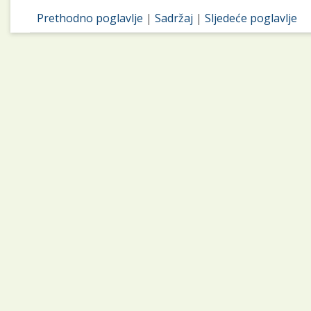
Prethodno poglavlje
|
Sadržaj
|
Sljedeće poglavlje