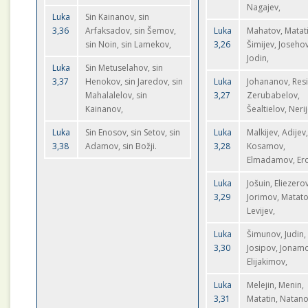
Nagajev,
Luka
Sin Kainanov, sin
3,36
Arfaksadov, sin Šemov,
Luka
Mahatov, Matati
sin Noin, sin Lamekov,
3,26
Šimijev, Josehov
Jodin,
Luka
Sin Metuselahov, sin
3,37
Henokov, sin Jaredov, sin
Luka
Johananov, Resi
Mahalalelov, sin
3,27
Zerubabelov,
Kainanov,
Šealtielov, Nerij
Luka
Sin Enosov, sin Setov, sin
Luka
Malkijev, Adijev
3,38
Adamov, sin Božji.
3,28
Kosamov,
Elmadamov, Ero
Luka
Jošuin, Eliezerov
3,29
Jorimov, Matato
Levijev,
Luka
Šimunov, Judin,
3,30
Josipov, Jonam
Elijakimov,
Luka
Melejin, Menin,
3,31
Matatin, Natano