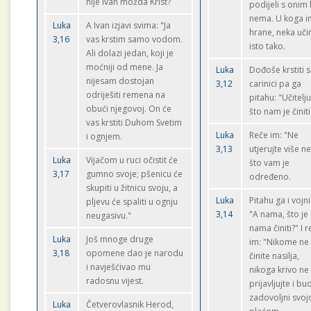
nije Ivan možda Krist?
podijeli s onim 
nema. U koga 
Luka
A Ivan izjavi svima: "Ja
hrane, neka uči
3,16
vas krstim samo vodom.
isto tako.
Ali dolazi jedan, koji je
moćniji od mene. Ja
Luka
Dođoše krstiti s
nijesam dostojan
3,12
carinici pa ga
odriješiti remena na
pitahu: "Učitelju
obući njegovoj. On će
što nam je činiti
vas krstiti Duhom Svetim
Luka
Reče im: "Ne
i ognjem.
3,13
utjerujte više n
Luka
Vijačom u ruci očistit će
što vam je
3,17
gumno svoje; pšenicu će
određeno.
skupiti u žitnicu svoju, a
Luka
Pitahu ga i vojni
pljevu će spaliti u ognju
3,14
"A nama, što je
neugasivu."
nama činiti?" I 
Luka
Još mnoge druge
im: "Nikome ne
3,18
opomene dao je narodu
činite nasilja,
i navješćivao mu
nikoga krivo ne
radosnu vijest.
prijavljujte i bu
zadovoljni svo
Luka
Četverovlasnik Herod,