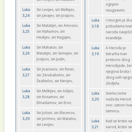
ognjem
Luka
Sin Levijev, sin Melkijev,
neugasivim.
3,24
sin Janajev, sin Josipov,
Luka
I mnogim je dr
Luka
Sin Matatijin, sin Amosov,
3,18
pobudama Iva
3,25
sin Nahumov, sin
narodu navješć
Heslijev, sin Nagajev,
evanđelje.
Luka
Sin Mahatov, sin
Luka
A Heroda je
3,26
Matatijin, sin Semejev, sin
3,19
tetrarha Ivan
Josipov, sin Judin,
prekorio zbog
Herodijade, že
Luka
Sin Joanasov, sin Resin,
njegova brata i
3,27
sin Zerubabelov, sin
zbog svih njego
Šealtielov, sin Nerijev,
zlodjela.
Luka
Sin Melkijev, sin Adijev,
Luka
Svemu tome
3,28
sin Kosamov, sin
3,20
nadoda Herod j
Elmadamov, sin Erov,
ovo: zatvori Iva
tamnicu.
Luka
Sin Jošuin, sin Eliezerov,
3,29
sin Jorimov, sin Matatov,
Luka
Kad se krstio s
sin Levijev,
3,21
narod, krstio se