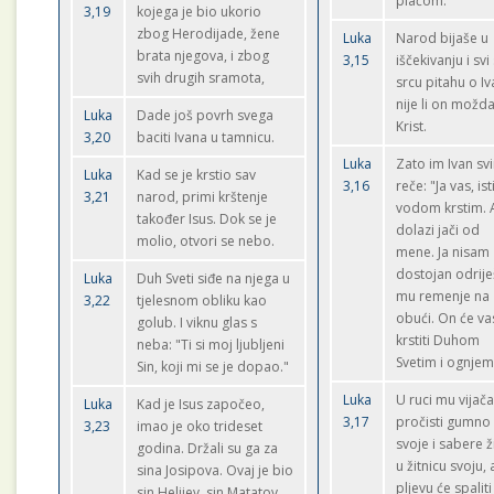
plaćom.
3,19
kojega je bio ukorio
zbog Herodijade, žene
Luka
Narod bijaše u
brata njegova, i zbog
3,15
iščekivanju i svi
svih drugih sramota,
srcu pitahu o I
nije li on možd
Luka
Dade još povrh svega
Krist.
3,20
baciti Ivana u tamnicu.
Luka
Zato im Ivan sv
Luka
Kad se je krstio sav
3,16
reče: "Ja vas, ist
3,21
narod, primi krštenje
vodom krstim. A
također Isus. Dok se je
dolazi jači od
molio, otvori se nebo.
mene. Ja nisam
dostojan odriješ
Luka
Duh Sveti siđe na njega u
mu remenje na
3,22
tjelesnom obliku kao
obući. On će va
golub. I viknu glas s
krstiti Duhom
neba: "Ti si moj ljubljeni
Svetim i ognjem
Sin, koji mi se je dopao."
Luka
U ruci mu vijač
Luka
Kad je Isus započeo,
3,17
pročisti gumno
3,23
imao je oko trideset
svoje i sabere ž
godina. Držali su ga za
u žitnicu svoju, 
sina Josipova. Ovaj je bio
pljevu će spaliti
sin Helijev, sin Matatov.