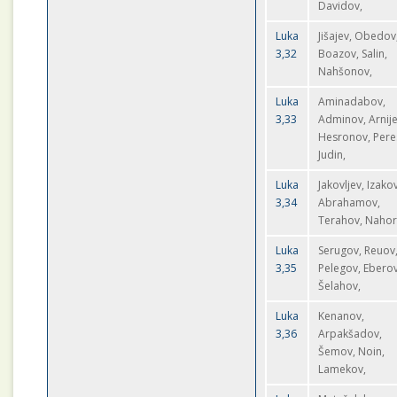
Davidov,
Luka
Jišajev, Obedov
3,32
Boazov, Salin,
Nahšonov,
Luka
Aminadabov,
3,33
Adminov, Arnije
Hesronov, Pere
Judin,
Luka
Jakovljev, Izakov
3,34
Abrahamov,
Terahov, Nahor
Luka
Serugov, Reuov
3,35
Pelegov, Eberov
Šelahov,
Luka
Kenanov,
3,36
Arpakšadov,
Šemov, Noin,
Lamekov,