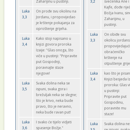
Zaharijinu u pustinji.
3,2
svećenika Ane i
Kajfe, dođe rije
Luka
On prođe svu okolinu na
Božja Ivanu, sin
3,3
Jordanu, i propovijedao
Zaharijinu, u
je krštenje pokajanja za
pustinji.
oproštenje grijeha.
Luka
On obiđe svu
Luka
Kako stoji napisano u
3,3
okolicu jordan
3,4
knjizi govora proroka
propovijedajuć
Izaije: "Glas onoga, što
obraćeničko
viče u pustinji: "Pripravite
krštenje na
put Gospodnji,
otpuštenje grij
poravnajte staze
njegove!
Luka
kao što je pisa
3,4
Knjizi besjeda I
Luka
Svaka dolina neka se
proroka: Glas v
3,5
ispuni, svaka gora i
u pustinji:
brežuljak neka se slegne;
Pripravite put
što je krivo, neka bude
Gospodinu,
pravo, što je neravno,
poravnite mu
neka bude ravan put!
staze!
Luka
I svako će tijelo vidjeti
Luka
Svaka dolina n
3,6
spasenje Božje."
3,5
se ispuni, svaka