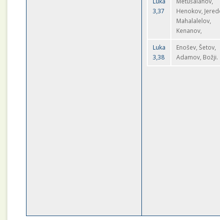
Luka
Metušalahov,
3,37
Henokov, Jered
Mahalalelov,
Kenanov,
Luka
Enošev, Šetov,
3,38
Adamov, Božji.