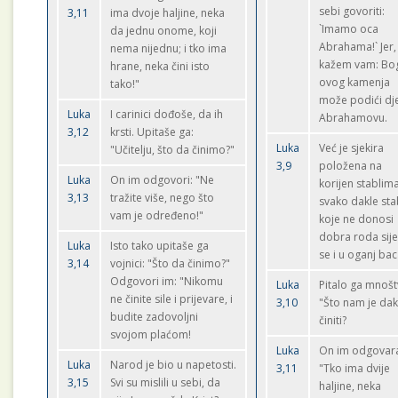
sebi govoriti:
3,11
ima dvoje haljine, neka
`Imamo oca
da jednu onome, koji
Abrahama!` Jer,
nema nijednu; i tko ima
kažem vam: Bog
hrane, neka čini isto
ovog kamenja
tako!"
može podići dj
Luka
I carinici dođoše, da ih
Abrahamovu.
3,12
krsti. Upitaše ga:
Luka
Već je sjekira
"Učitelju, što da činimo?"
3,9
položena na
Luka
On im odgovori: "Ne
korijen stablima
3,13
tražite više, nego što
svako dakle sta
vam je određeno!"
koje ne donosi
dobra roda sij
Luka
Isto tako upitaše ga
se i u oganj bac
3,14
vojnici: "Što da činimo?"
Odgovori im: "Nikomu
Luka
Pitalo ga mnošt
ne činite sile i prijevare, i
3,10
"Što nam je dak
budite zadovoljni
činiti?
svojom plaćom!
Luka
On im odgovar
Luka
Narod je bio u napetosti.
3,11
"Tko ima dvije
3,15
Svi su mislili u sebi, da
haljine, neka