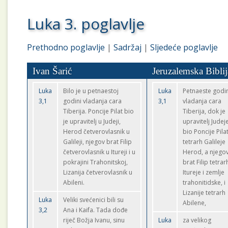
Luka 3. poglavlje
Prethodno poglavlje
|
Sadržaj
|
Sljedeće poglavlje
Ivan Šarić
Jeruzalemska Biblij
Luka
Bilo je u petnaestoj
Luka
Petnaeste godi
3,1
godini vladanja cara
3,1
vladanja cara
Tiberija. Poncije Pilat bio
Tiberija, dok je
je upravitelj u Judeji,
upravitelj Judej
Herod četverovlasnik u
bio Poncije Pilat
Galileji, njegov brat Filip
tetrarh Galileje
četverovlasnik u Itureji i u
Herod, a njego
pokrajini Trahonitskoj,
brat Filip tetrar
Lizanija četverovlasnik u
Itureje i zemlje
Abileni.
trahonitidske, i
Lizanije tetrarh
Luka
Veliki svećenici bili su
Abilene,
3,2
Ana i Kaifa. Tada dođe
riječ Božja Ivanu, sinu
Luka
za velikog