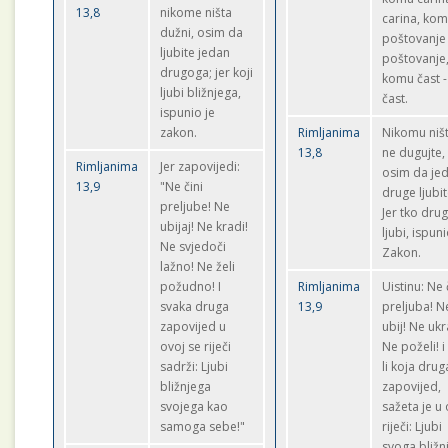
13,8
nikome ništa
carina, ko
dužni, osim da
poštovanje 
ljubite jedan
poštovanje
drugoga; jer koji
komu čast -
ljubi bližnjega,
čast.
ispunio je
zakon.
Rimljanima
Nikomu niš
13,8
ne dugujte,
Rimljanima
Jer zapovijedi:
osim da jed
13,9
"Ne čini
druge ljubit
preljube! Ne
Jer tko dru
ubijaj! Ne kradi!
ljubi, ispuni
Ne svjedoči
Zakon.
lažno! Ne želi
požudno! I
Rimljanima
Uistinu: Ne 
svaka druga
13,9
preljuba! N
zapovijed u
ubij! Ne ukr
ovoj se riječi
Ne poželi! i
sadrži: Ljubi
li koja drug
bližnjega
zapovijed,
svojega kao
sažeta je u
samoga sebe!"
riječi: Ljubi
svoga bližn