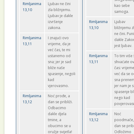
Rimljanima
Ljubav ne čini
kao sebe
13,10
zla bližnjemu.
samoga.
Ljubav je dakle
izvršenje
Rimljanima
Ljubav
zakona.
13,10
bližnjemu z
ne čini. Pun
Rimljanima
I znajući ovo
dakle Zako
13,11
vrijeme, da je
jest ljubav.
već čas, te mi
ustanemo od
Rimljanima
To tim više 
sna; jer je sad
13,11
shvaćate ov
bliže naše
čas: vrijeme
spasenje, negoli
već da se 
kad
sna prene
vjerovasmo.
jer nam je 
spasenje bl
Rimljanima
Noć prođe, a
nego kad
13,12
dan se približi.
povjerova
Odbacimo
dakle djela
Rimljanima
Noć
tmine, a
13,12
poodmače
obucimo se u
dan se pribl
oružje svijetla!
Odložimo