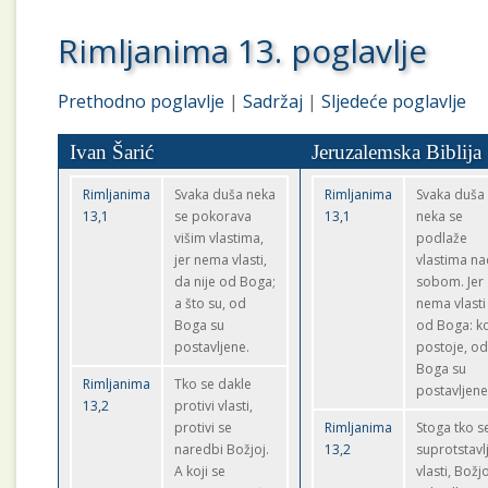
Rimljanima 13. poglavlje
Prethodno poglavlje
|
Sadržaj
|
Sljedeće poglavlje
Ivan Šarić
Jeruzalemska Biblija
Rimljanima
Svaka duša neka
Rimljanima
Svaka duša
13,1
se pokorava
13,1
neka se
višim vlastima,
podlaže
jer nema vlasti,
vlastima n
da nije od Boga;
sobom. Jer
a što su, od
nema vlasti
Boga su
od Boga: k
postavljene.
postoje, o
Boga su
Rimljanima
Tko se dakle
postavljene
13,2
protivi vlasti,
protivi se
Rimljanima
Stoga tko s
naredbi Božjoj.
13,2
suprotstavl
A koji se
vlasti, Božj