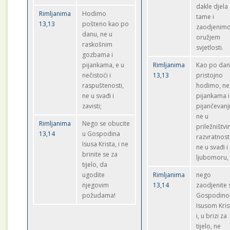
dakle djela
Rimljanima
Hodimo
tame i
13,13
pošteno kao po
zaodjenimo
danu, ne u
oružjem
raskošnim
svjetlosti.
gozbama i
pijankama, e u
Rimljanima
Kao po da
nečistoći i
13,13
pristojno
raspuštenosti,
hodimo, ne
ne u svađi i
pijankama i
zavisti;
pijančevanj
ne u
Rimljanima
Nego se obucite
priležništvi
13,14
u Gospodina
razvratnost
Isusa Krista, i ne
ne u svađi i
brinite se za
ljubomoru,
tijelo, da
ugodite
Rimljanima
nego
njegovim
13,14
zaodjenite 
požudama!
Gospodin
Isusom Kri
i, u brizi za
tijelo, ne