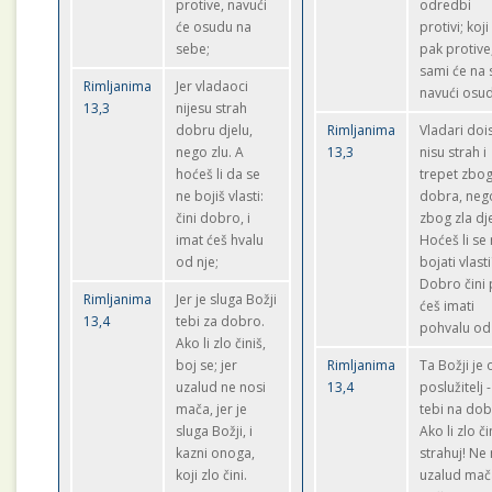
protive, navući
odredbi
će osudu na
protivi; koji
sebe;
pak protive
sami će na 
Rimljanima
Jer vladaoci
navući osu
13,3
nijesu strah
dobru djelu,
Rimljanima
Vladari doi
nego zlu. A
13,3
nisu strah i
hoćeš li da se
trepet zbo
ne bojiš vlasti:
dobra, neg
čini dobro, i
zbog zla dje
imat ćeš hvalu
Hoćeš li se
od nje;
bojati vlasti
Dobro čini
Rimljanima
Jer je sluga Božji
ćeš imati
13,4
tebi za dobro.
pohvalu od 
Ako li zlo činiš,
boj se; jer
Rimljanima
Ta Božji je
uzalud ne nosi
13,4
poslužitelj -
mača, jer je
tebi na dob
sluga Božji, i
Ako li zlo či
kazni onoga,
strahuj! Ne
koji zlo čini.
uzalud mač