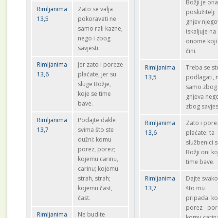
Božji je on
Rimljanima
Zato se valja
poslužitelj:
13,5
pokoravati ne
gnjev njego
samo rali kazne,
iskaljuje na
nego i zbog
onome koji
savjesti.
čini.
Rimljanima
Jer zato i poreze
Rimljanima
Treba se s
13,6
plaćate; jer su
13,5
podlagati, 
sluge Božje,
samo zbog
koje se time
gnjeva nego
bave.
zbog savjes
Rimljanima
Podajte dakle
Rimljanima
Zato i pore
13,7
svima što ste
13,6
plaćate: ta
dužni: komu
službenici 
porez, porez;
Božji oni ko
kojemu carinu,
time bave.
carinu; kojemu
strah, strah;
Rimljanima
Dajte svak
kojemu čast,
13,7
što mu
čast.
pripada: k
porez - por
Rimljanima
Ne budite
komu carina