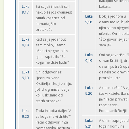
nakupilo se dvana
Luka
Svi su jeli i nasitili se. I
košara.
9,17
nakupiše još dvanaest
Luka
Dok je jednom u
punih košarica od
9,18
osami molio, bijah
komada, što
njim samo njegovi
pretekoše.
učenici. On ih upit
Luka
Kad se je jedanput
"Što govori svijet,
9,18
sam molio, i samo
sam ja?
učenici njegovi bili s
Luka
Oni odgovoriše: 
njim, zapita ih: "Za
9,19
si Ivan Krstitelj, dr
koga me drže ljudi?"
da si Ilija, treći ope
Luka
Oni odgovoriše:
da neki od drevni
9,19
"Jedni za Ivana
proroka usta.
Krstitelja, drugi za Iliju.
Luka
A on im reče: "A vi
Još drugi misle, da je
9,20
što vi kažete, tko
koji uskrsnuo od
ja?" Petar prihvati 
starih proroka."
reče: "Krist -
Luka
Tada ih upita dalje: "A
Pomazanik Božji!
9,20
za koga me vi držite?"
Luka
A on im zaprijeti 
Petar odgovori: "Za
9,21
toga nikomu ne
pomazanika Božjega."