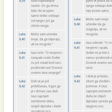
9,39
tada najedanput
pjeni te jedva da 
zaviče. On ga drma
njega odstupi dok
tako da se pjeni.
nije posve satro.
Samo teško odstupi
Luka
Molio sam tvoje
od njega i još ga
9,40
učenike da ga
izlomi svega.
izagnaju, ali ne
Luka
Molio sam učenike
mogoše.
9,40
tvoje, da ga istjeraju;
Luka
Isus odvrati: "O r
ali ne mogoše."
9,41
nevjerni i opaki,
Luka
Isus reče: "O nevjerni i
dokle mi je biti s
9,41
naopaki rode! Dokle
vama i podnositi 
ću još ostati kod vas i
Dovedi ovamo sv
podnositi vas? Donesi
sina!
ovamo sina svojega!"
Luka
I dok je prilazio,
Luka
Dok se je još
9,42
obori ga zloduh i
9,42
približavao, trgao ga
potrese. A Isus
je i drmao zao duh.
zaprijeti nečistom
Isus zaprijeti
duhu te izliječi
nečistome duhu,
dječaka i preda g
iscijeli dječaka i dade
njegovu ocu.
ga natrag ocu