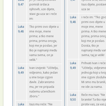
9,47
pomisli srdaca
Isus dijete, postav
njihovih, uze dijete,
uza se
stavi ga uza se i reče
Luka
i reče im: "Tko go
im:
9,48
primi ovo dijete u
Luka
Tko primi ovo dijete u
moje ime, mene
9,48
ime moje, mene
prima. A tko men
prima; a tko mene
prima, prima ono
prima, prima onoga,
koji me je poslao.
koji me je poslao, jer
Doista, tko je
tko je najmanji među
najmanji među v
vama svima, on je
svima, taj je velik!
velik."
Luka
Prihvati Ivan i reče
Luka
Ivan izvijesti: "Učitelju,
9,49
"Učitelju, vidjesm
9,49
vidjesmo, kako jedan
jednoga koji u tvo
u ime tvoje izgoni
ime izgoni zloduh
đavle. Zabranismo
Mi smo mu branili,
mu, jer ne pripada
ne ide za nama.
našemu učeničkom
Luka
Reče mu Isus: "Ne
zboru."
9,50
branite! Ta tko nij
Luka
Isus mu reče: "Ne
protiv vas, za vas j