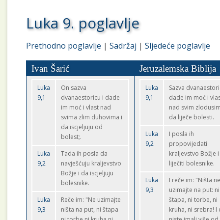
Luka 9. poglavlje
Prethodno poglavlje
|
Sadržaj
|
Sljedeće poglavlje
Ivan Šarić
Jeruzalemska Biblija
Luka
On sazva
Luka
Sazva dvanaestori
9,1
dvanaestoricu i dade
9,1
dade im moć i vla
im moć i vlast nad
nad svim zlodusim
svima zlim duhovima i
da liječe bolesti.
da iscjeljuju od
Luka
I posla ih
bolest;.
9,2
propovijedati
Luka
Tada ih posla da
kraljevstvo Božje i
9,2
navješćuju kraljevstvo
liječiti bolesnike.
Božje i da iscjeljuju
Luka
I reče im: "Ništa n
bolesnike.
9,3
uzimajte na put: ni
Luka
Reče im: "Ne uzimajte
štapa, ni torbe, ni
9,3
ništa na put, ni štapa
kruha, ni srebra! I
ni torbe ni kruha ni
niste imali više od