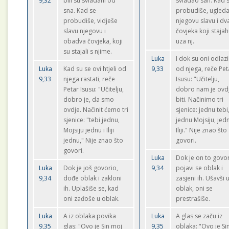
9,32
bili su svladani od
svladao san. Kad 
sna. Kad se
probudiše, ugled
probudiše, vidješe
njegovu slavu i dv
slavu njegovu i
čovjeka koji staja
obadva čovjeka, koji
uza nj.
su stajali s njime.
Luka
I dok su oni odlazi
Luka
Kad su se ovi htjeli od
9,33
od njega, reče Pet
9,33
njega rastati, reče
Isusu: "Učitelju,
Petar Isusu: "Učitelju,
dobro nam je ovd
dobro je, da smo
biti. Načinimo tri
ovdje. Načinit ćemo tri
sjenice: jednu tebi
sjenice: "tebi jednu,
jednu Mojsiju, jed
Mojsiju jednu i Iliji
Iliji." Nije znao što
jednu," Nije znao što
govori.
govori.
Luka
Dok je on to govor
Luka
Dok je još govorio,
9,34
pojavi se oblak i
9,34
dođe oblak i zakloni
zasjeni ih. Ušavši 
ih. Uplašiše se, kad
oblak, oni se
oni zađoše u oblak.
prestrašiše.
Luka
A iz oblaka povika
Luka
A glas se začu iz
9,35
glas: "Ovo je Sin moj
9,35
oblaka: "Ovo je Si