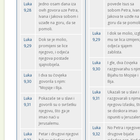
Luka
Jedno osam dana iza
povede Isus sa
9,28
ovih govora uze Petra,
sobom Petra, Ivan
Ivana i Jakova sobom i
Jakova te uziđe na
uzađe na goru, da se
goru da se pomoli
pomoli.
Luka
I dok se molio, izg
Luka
Dok se je molio,
9,29
mu se lica izmijeni
9,29
promijeni se lice
odjeća sjajem
njegovo, i odjeća
zablista.
njegova postade
Luka
I gle, dva čovjeka
sjajnobijela.
9,30
razgovarahu s nji
Luka
I dva su čovjeka
Bijahu to Mojsije i
9,30
govorila s njim:
Ilija.
"Mojsije i Ilija.
Luka
Ukazali se u slavi i
Luka
Pokazaše se u slavi i
9,31
razgovarali s njim
9,31
govorili su o svršetku
njegovu Izlasku, š
njegovu, što ga je
se doskora imao
imao naći u
ispuniti u Jeruzale
Jerusalemu.
Luka
No Petra i njegov
Luka
Petar i drugovi njegovi
9,32
drugove bijaše