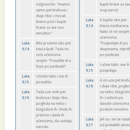
odgovoriše: "Imamo
kupiti hrane za sa
samo pet kruhova i
ovaj narod.
dvije ribe; i morali
Luka
A bijaše oko pet
bismo poći i kupiti
9,14
tisuća muškaraca.
hrane za sve ovo
Nato će on svojim
mnoštvo."
učenicima:
Luka
Bilo je naime oko pet
"Posjedajte ih po
9,14
tisuća ljudi. Tada on
skupinama, otprili
reče učenicima
po pedeset.
svojim: "Posadite ih u
Luka
I učine tako: sve ih
hrpe po pedeset!"
9,15
posjedaju.
Luka
Učiniše tako i sve ih
Luka
A on uze pet kruh
9,15
posadiše.
9,16
i dvije ribe, pogle
Luka
Tada uze onih pet
na nebo, blagoslo
9,16
kruhova i dvije ribe,
ih i razlomi pa
pogleda na nebo i
davaše učenicima
blagoslovi ih. Onda ih
posluže mnoštvo.
prelomi i dade ih
Luka
Jeli su i svi se nasitil
učenicima, da razdaju
9,17
od preteklih ulom
narodu.