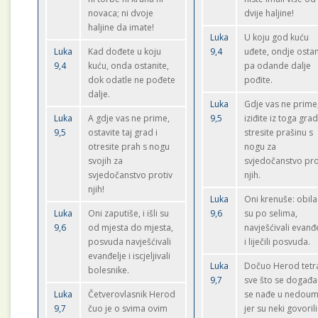
novaca; ni dvoje
dvije haljine!
haljine da imate!
Luka
U koju god kuću
Luka
Kad dođete u koju
9,4
uđete, ondje ostan
9,4
kuću, onda ostanite,
pa odande dalje
dok odatle ne pođete
pođite.
dalje.
Luka
Gdje vas ne prime
Luka
A gdje vas ne prime,
9,5
iziđite iz toga grad
9,5
ostavite taj grad i
stresite prašinu s
otresite prah s nogu
nogu za
svojih za
svjedočanstvo pro
svjedočanstvo protiv
njih.
njih!
Luka
Oni krenuše: obilaz
Luka
Oni zaputiše, i išli su
9,6
su po selima,
9,6
od mjesta do mjesta,
navješćivali evanđ
posvuda navješćivali
i liječili posvuda.
evanđelje i iscjeljivali
Luka
Dočuo Herod tetr
bolesnike.
9,7
sve što se događa
Luka
Četverovlasnik Herod
se nađe u nedoum
9,7
čuo je o svima ovim
jer su neki govorili