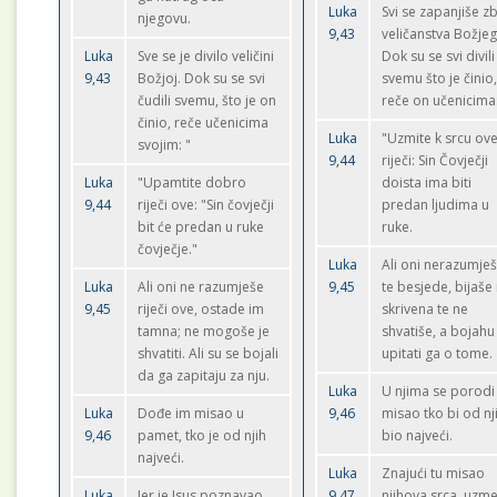
Luka
Svi se zapanjiše z
njegovu.
9,43
veličanstva Božjeg
Luka
Sve se je divilo veličini
Dok su se svi divili
9,43
Božjoj. Dok su se svi
svemu što je činio
čudili svemu, što je on
reče on učenicima
činio, reče učenicima
Luka
"Uzmite k srcu ov
svojim: "
9,44
riječi: Sin Čovječji
Luka
"Upamtite dobro
doista ima biti
9,44
riječi ove: "Sin čovječji
predan ljudima u
bit će predan u ruke
ruke.
čovječje."
Luka
Ali oni nerazumje
Luka
Ali oni ne razumješe
9,45
te besjede, bijaše
9,45
riječi ove, ostade im
skrivena te ne
tamna; ne mogoše je
shvatiše, a bojahu
shvatiti. Ali su se bojali
upitati ga o tome.
da ga zapitaju za nju.
Luka
U njima se porodi
Luka
Dođe im misao u
9,46
misao tko bi od nj
9,46
pamet, tko je od njih
bio najveći.
najveći.
Luka
Znajući tu misao
Luka
Jer je Isus poznavao
9,47
njihova srca, uzm