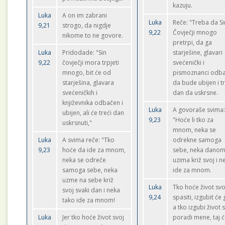
kazuju.
Luka
A on im zabrani
Luka
Reče: "Treba da Si
9,21
strogo, da nigdje
9,22
Čovječji mnogo
nikome to ne govore.
pretrpi, da ga
Luka
Pridodade: "Sin
starješine, glavari
9,22
čovječji mora trpjeti
svećenički i
mnogo, bit će od
pismoznanci odba
starješina, glavara
da bude ubijen i tr
svećeničkih i
dan da uskrsne.
književnika odbačen i
Luka
A govoraše svima
ubijen, ali će treći dan
9,23
"Hoće li tko za
uskrsnuti,"
mnom, neka se
Luka
A svima reče: "Tko
odrekne samoga
9,23
hoće da ide za mnom,
sebe, neka danom
neka se odreče
uzima križ svoj i n
samoga sebe, neka
ide za mnom.
uzme na sebe križ
Luka
Tko hoće život svo
svoj svaki dan i neka
9,24
spasiti, izgubit će 
tako ide za mnom!
a tko izgubi život 
Luka
Jer tko hoće život svoj
poradi mene, taj 