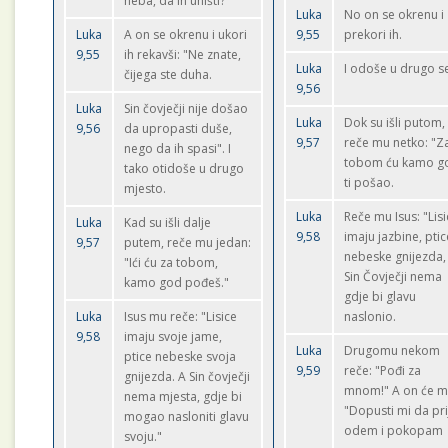
neba, da ih uništi?"
Luka
No on se okrenu i
Luka
A on se okrenu i ukori
9,55
prekori ih.
9,55
ih rekavši: "Ne znate,
Luka
I odoše u drugo se
čijega ste duha.
9,56
Luka
Sin čovječji nije došao
Luka
Dok su išli putom,
9,56
da upropasti duše,
9,57
reče mu netko: "Z
nego da ih spasi". I
tobom ću kamo g
tako otidoše u drugo
ti pošao.
mjesto.
Luka
Reče mu Isus: "Lis
Luka
Kad su išli dalje
9,58
imaju jazbine, ptic
9,57
putem, reče mu jedan:
nebeske gnijezda,
"Ići ću za tobom,
Sin Čovječji nema
kamo god pođeš."
gdje bi glavu
Luka
Isus mu reče: "Lisice
naslonio.
9,58
imaju svoje jame,
Luka
Drugomu nekom
ptice nebeske svoja
9,59
reče: "Pođi za
gnijezda. A Sin čovječji
mnom!" A on će m
nema mjesta, gdje bi
"Dopusti mi da pri
mogao nasloniti glavu
odem i pokopam
svoju."