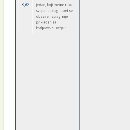
9,62
jedan, koji metne ruku
svoju na plug i opet se
obazire natrag, nije
prikladan za
kraljevstvo Božje."