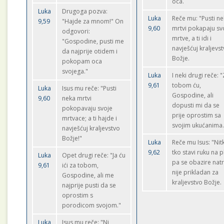
oca.
Luka
Drugoga pozva:
Luka
Reče mu: "Pusti n
9,59
"Hajde za mnom!" On
9,60
mrtvi pokapaju sv
odgovori:
mrtve, a ti idi i
"Gospodine, pusti me
navješćuj kraljevs
da najprije otidem i
Božje.
pokopam oca
svojega."
Luka
I neki drugi reče: 
9,61
tobom ću,
Luka
Isus mu reče: "Pusti
Gospodine, ali
9,60
neka mrtvi
dopusti mi da se
pokopavaju svoje
prije oprostim sa
mrtvace; a ti hajde i
svojim ukućanima
navješćuj kraljevstvo
Božje!"
Luka
Reče mu Isus: "Nit
9,62
tko stavi ruku na p
Luka
Opet drugi reče: "Ja ću
pa se obazire natr
9,61
ići za tobom,
nije prikladan za
Gospodine, ali me
kraljevstvo Božje.
najprije pusti da se
oprostim s
porodicom svojom."
Luka
Isus mu reče: "Ni