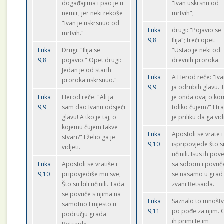
događajima i pao je u
"Ivan uskrsnu od
nemir, jer neki rekoše
mrtvih";
"Ivan je uskrsnuo od
Luka
drugi: "Pojavio se
mrtvih."
9,8
Ilija"; treći opet:
Luka
Drugi: "Ilija se
"Ustao je neki od
9,8
pojavio." Opet drugi:
drevnih proroka.
Jedan je od starih
Luka
A Herod reče: "Iv
proroka uskrsnuo."
9,9
ja odrubih glavu. 
Luka
Herod reče: "Ali ja
je onda ovaj o ko
9,9
sam dao Ivanu odsjeći
toliko čujem?" I tr
glavu! A tko je taj, o
je priliku da ga vid
kojemu čujem takve
Luka
Apostoli se vrate i
stvari?" I želio ga je
9,10
ispripovjede što s
vidjeti.
učinili. Isus ih po
Luka
Apostoli se vratiše i
sa sobom i povuč
9,10
pripovjediše mu sve,
se nasamo u grad
Što su bili učinili. Tada
zvani Betsaida.
se povuče s njima na
Luka
Saznalo to mnošt
samotno I mjesto u
9,11
po pođe za njim. 
području grada
ih primi te im