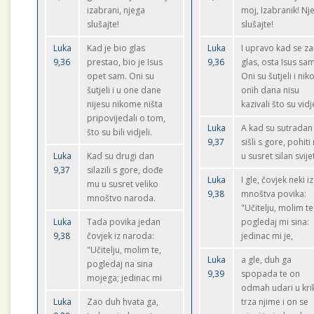
izabrani, njega
moj, Izabranik! Nj
slušajte!
slušajte!
Luka
Kad je bio glas
Luka
I upravo kad se z
9,36
prestao, bio je Isus
9,36
glas, osta Isus sam
opet sam. Oni su
Oni su šutjeli i ni
šutjeli i u one dane
onih dana nisu
nijesu nikome ništa
kazivali što su vidje
pripovijedali o tom,
Luka
A kad su sutradan
što su bili vidjeli.
9,37
sišli s gore, pohit
Luka
Kad su drugi dan
u susret silan svije
9,37
silazili s gore, dođe
Luka
I gle, čovjek neki iz
mu u susret veliko
9,38
mnoštva povika:
mnoštvo naroda.
"Učitelju, molim te
Luka
Tada povika jedan
pogledaj mi sina:
9,38
čovjek iz naroda:
jedinac mi je,
"Učitelju, molim te,
Luka
a gle, duh ga
pogledaj na sina
9,39
spopada te on
mojega; jedinac mi
odmah udari u kri
Luka
Zao duh hvata ga,
trza njime i on se