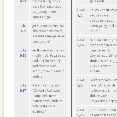
9,24
da spasi, izgubit će
ga spasiti.
ga; a tko izgubi život
Luka
Ta što koristi čovj
svoj zbog mene,
9,25
ako sav svijet
spasit će ga.
zadobije, a sebe
Luka
Jer što koristi čovjeku,
samoga izgubi ili 
9,25
ako dobije sav svijet,
naudi?
a izgubi samoga sebe
Luka
"Doista, tko se zas
i propadne?
9,26
mene i mojih riječi
Luka
Jer tko se stidi mene i
toga će se i Sin
9,26
mojih riječi, toga će se
Čovječji stidjeti k
stidjeti i Sin čovječji,
dođe u slavi svojoj
kad dođe u slavi
Očevoj i svetih
svojoj, Očevoj i svetih
anđela.
anđela.
Luka
"A kažem vam uist
Luka
Kažem vam zaista:
9,27
neki od nazočnih
9,27
"Od onih, koji stoje
neće okusiti smrti
ovdje, neki neće
dok ne vide
okusiti smrti, dok ne
kraljevstva Božjeg
vide kraljevstva
Luka
Jedno osam dana
Božjega."
9,28
nakon tih besjeda