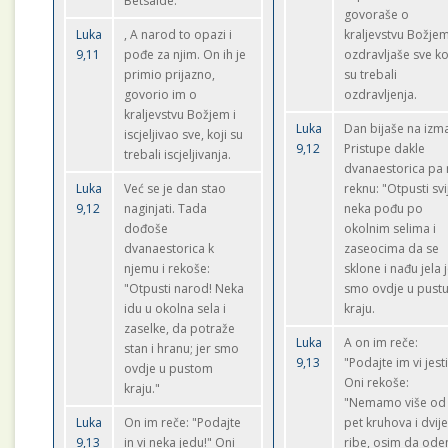
Betsaide.
govoraše o
Luka
, A narod to opazi i
kraljevstvu Božjem
9,11
pođe za njim. On ih je
ozdravljaše sve ko
primio prijazno,
su trebali
govorio im o
ozdravljenja.
kraljevstvu Božjem i
Luka
Dan bijaše na izm
iscjeljivao sve, koji su
9,12
Pristupe dakle
trebali iscjeljivanja.
dvanaestorica pa
Luka
Već se je dan stao
reknu: "Otpusti svi
9,12
naginjati. Tada
neka pođu po
dođoše
okolnim selima i
dvanaestorica k
zaseocima da se
njemu i rekoše:
sklone i nađu jela 
"Otpusti narod! Neka
smo ovdje u pust
idu u okolna sela i
kraju.
zaselke, da potraže
Luka
A on im reče:
stan i hranu; jer smo
9,13
"Podajte im vi jesti
ovdje u pustom
Oni rekoše:
kraju."
"Nemamo više od
Luka
On im reče: "Podajte
pet kruhova i dvij
9,13
in vi neka jedu!" Oni
ribe, osim da od