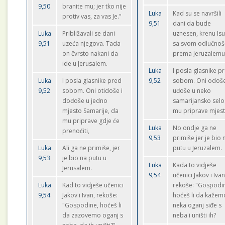
9,50
branite mu; jer tko nije
Luka
Kad su se navršili
protiv vas, za vas Je."
9,51
dani da bude
Luka
Približavali se dani
uznesen, krenu Is
9,51
uzeća njegova. Tada
sa svom odlučnoš
on čvrsto nakani da
prema Jeruzalemu
ide u Jerusalem.
Luka
I posla glasnike p
Luka
I posla glasnike pred
9,52
sobom. Oni odoše
9,52
sobom. Oni otidoše i
uđoše u neko
dođoše u jedno
samarijansko selo
mjesto Samarije, da
mu priprave mjest
mu priprave gdje će
Luka
No ondje ga ne
prenoćiti,
9,53
primiše jer je bio 
Luka
Ali ga ne primiše, jer
putu u Jeruzalem.
9,53
je bio na putu u
Luka
Kada to vidješe
Jerusalem.
9,54
učenici Jakov i Ivan
Luka
Kad to vidješe učenici
rekoše: "Gospodi
9,54
Jakov i Ivan, rekoše:
hoćeš li da kažem
"Gospodine, hoćeš li
neka oganj siđe s
da zazovemo oganj s
neba i uništi ih?