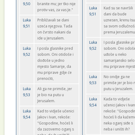
9,50
branite mu; jer tko nije
Luka
Kad su se navršili
protiv vas, za vas Je."
9,51
dani da bude
Luka
Približavali se dani
uznesen, krenu Is
9,51
uzeća njegova. Tada
sa svom odlučnoš
on čvrsto nakani da
prema Jeruzalemu
ide u Jerusalem.
Luka
I posla glasnike p
Luka
I posla glasnike pred
9,52
sobom. Oni odoše
9,52
sobom. Oni otidoše i
uđoše u neko
dođoše u jedno
samarijansko selo
mjesto Samarije, da
mu priprave mjest
mu priprave gdje će
Luka
No ondje ga ne
prenoćiti,
9,53
primiše jer je bio 
Luka
Ali ga ne primiše, jer
putu u Jeruzalem.
9,53
je bio na putu u
Luka
Kada to vidješe
Jerusalem.
9,54
učenici Jakov i Ivan
Luka
Kad to vidješe učenici
rekoše: "Gospodi
9,54
Jakov i Ivan, rekoše:
hoćeš li da kažem
"Gospodine, hoćeš li
neka oganj siđe s
da zazovemo oganj s
neba i uništi ih?