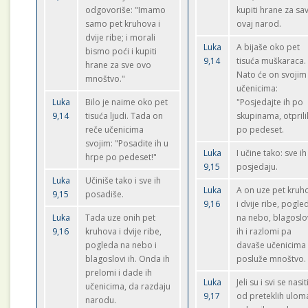
odgovoriše: "Imamo
kupiti hrane za sa
samo pet kruhova i
ovaj narod.
dvije ribe; i morali
Luka
A bijaše oko pet
bismo poći i kupiti
9,14
tisuća muškaraca.
hrane za sve ovo
Nato će on svojim
mnoštvo."
učenicima:
Luka
Bilo je naime oko pet
"Posjedajte ih po
9,14
tisuća ljudi. Tada on
skupinama, otprili
reče učenicima
po pedeset.
svojim: "Posadite ih u
Luka
I učine tako: sve ih
hrpe po pedeset!"
9,15
posjedaju.
Luka
Učiniše tako i sve ih
Luka
A on uze pet kruh
9,15
posadiše.
9,16
i dvije ribe, pogle
Luka
Tada uze onih pet
na nebo, blagoslo
9,16
kruhova i dvije ribe,
ih i razlomi pa
pogleda na nebo i
davaše učenicima
blagoslovi ih. Onda ih
posluže mnoštvo.
prelomi i dade ih
Luka
Jeli su i svi se nasitil
učenicima, da razdaju
9,17
od preteklih ulom
narodu.