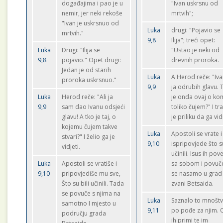
događajima i pao je u
"Ivan uskrsnu od
nemir, jer neki rekoše
mrtvih";
"Ivan je uskrsnuo od
Luka
drugi: "Pojavio se
mrtvih."
9,8
Ilija"; treći opet:
Luka
Drugi: "Ilija se
"Ustao je neki od
9,8
pojavio." Opet drugi:
drevnih proroka.
Jedan je od starih
Luka
A Herod reče: "Iv
proroka uskrsnuo."
9,9
ja odrubih glavu. 
Luka
Herod reče: "Ali ja
je onda ovaj o ko
9,9
sam dao Ivanu odsjeći
toliko čujem?" I tr
glavu! A tko je taj, o
je priliku da ga vid
kojemu čujem takve
Luka
Apostoli se vrate i
stvari?" I želio ga je
9,10
ispripovjede što s
vidjeti.
učinili. Isus ih po
Luka
Apostoli se vratiše i
sa sobom i povuč
9,10
pripovjediše mu sve,
se nasamo u grad
Što su bili učinili. Tada
zvani Betsaida.
se povuče s njima na
Luka
Saznalo to mnošt
samotno I mjesto u
9,11
po pođe za njim. 
području grada
ih primi te im