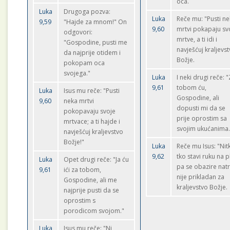
oca.
Luka
Drugoga pozva:
Luka
Reče mu: "Pusti n
9,59
"Hajde za mnom!" On
9,60
mrtvi pokapaju sv
odgovori:
mrtve, a ti idi i
"Gospodine, pusti me
navješćuj kraljevs
da najprije otidem i
Božje.
pokopam oca
svojega."
Luka
I neki drugi reče: 
9,61
tobom ću,
Luka
Isus mu reče: "Pusti
Gospodine, ali
9,60
neka mrtvi
dopusti mi da se
pokopavaju svoje
prije oprostim sa
mrtvace; a ti hajde i
svojim ukućanima
navješćuj kraljevstvo
Božje!"
Luka
Reče mu Isus: "Nit
9,62
tko stavi ruku na p
Luka
Opet drugi reče: "Ja ću
pa se obazire natr
9,61
ići za tobom,
nije prikladan za
Gospodine, ali me
kraljevstvo Božje.
najprije pusti da se
oprostim s
porodicom svojom."
Luka
Isus mu reče: "Ni