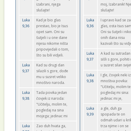
izabrani, njega
moj, Izabranik! Nj
slušajte!
slušajte!
Luka
Kad je bio glas
Luka
I upravo kad se z
9,36
prestao, bio je Isus
9,36
glas, osta Isus sam
opet sam. Oni su
Oni su šutjeli i ni
šutjeli i u one dane
onih dana nisu
nijesu nikome ništa
kazivali što su vidje
pripovijedali o tom,
Luka
A kad su sutradan
što su bili vidjeli.
9,37
sišli s gore, pohit
Luka
Kad su drugi dan
u susret silan svije
9,37
silazili s gore, dođe
Luka
I gle, čovjek neki iz
mu u susret veliko
9,38
mnoštva povika:
mnoštvo naroda.
"Učitelju, molim te
Luka
Tada povika jedan
pogledaj mi sina:
9,38
čovjek iz naroda:
jedinac mi je,
"Učitelju, molim te,
Luka
a gle, duh ga
pogledaj na sina
9,39
spopada te on
mojega; jedinac mi
odmah udari u kri
Luka
Zao duh hvata ga,
trza njime i on se