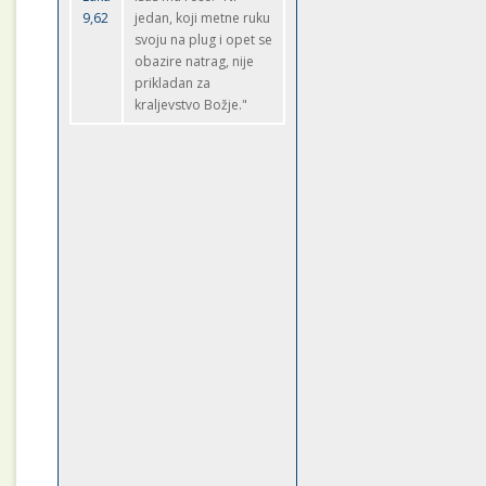
9,62
jedan, koji metne ruku
svoju na plug i opet se
obazire natrag, nije
prikladan za
kraljevstvo Božje."