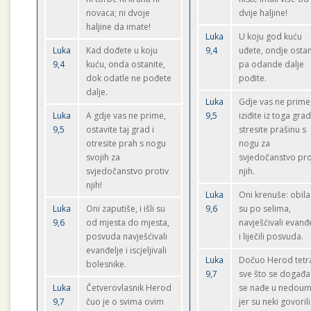
novaca; ni dvoje
dvije haljine!
haljine da imate!
Luka
U koju god kuću
Luka
Kad dođete u koju
9,4
uđete, ondje ostan
9,4
kuću, onda ostanite,
pa odande dalje
dok odatle ne pođete
pođite.
dalje.
Luka
Gdje vas ne prime
Luka
A gdje vas ne prime,
9,5
iziđite iz toga grad
9,5
ostavite taj grad i
stresite prašinu s
otresite prah s nogu
nogu za
svojih za
svjedočanstvo pro
svjedočanstvo protiv
njih.
njih!
Luka
Oni krenuše: obilaz
Luka
Oni zaputiše, i išli su
9,6
su po selima,
9,6
od mjesta do mjesta,
navješćivali evanđ
posvuda navješćivali
i liječili posvuda.
evanđelje i iscjeljivali
Luka
Dočuo Herod tetr
bolesnike.
9,7
sve što se događa
Luka
Četverovlasnik Herod
se nađe u nedoum
9,7
čuo je o svima ovim
jer su neki govorili