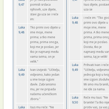
9,47
pomisli srdaca
Isus dijete, postav
njihovih, uze dijete,
uza se
stavi ga uza se i reče
Luka
i reče im: "Tko go
im:
9,48
primi ovo dijete u
Luka
Tko primi ovo dijete u
moje ime, mene
9,48
ime moje, mene
prima. A tko men
prima; a tko mene
prima, prima ono
prima, prima onoga,
koji me je poslao.
koji me je poslao, jer
Doista, tko je
tko je najmanji među
najmanji među v
vama svima, on je
svima, taj je velik!
velik."
Luka
Prihvati Ivan i reče
Luka
Ivan izvijesti: "Učitelju,
9,49
"Učitelju, vidjesm
9,49
vidjesmo, kako jedan
jednoga koji u tvo
u ime tvoje izgoni
ime izgoni zloduh
đavle. Zabranismo
Mi smo mu branili,
mu, jer ne pripada
ne ide za nama.
našemu učeničkom
Luka
Reče mu Isus: "Ne
zboru."
9,50
branite! Ta tko nij
Luka
Isus mu reče: "Ne
protiv vas, za vas j