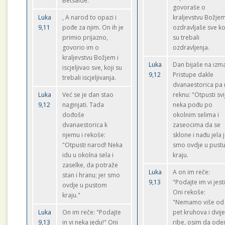
Betsaide.
govoraše o
Luka
, A narod to opazi i
kraljevstvu Božjem
9,11
pođe za njim. On ih je
ozdravljaše sve ko
primio prijazno,
su trebali
govorio im o
ozdravljenja.
kraljevstvu Božjem i
Luka
Dan bijaše na izm
iscjeljivao sve, koji su
9,12
Pristupe dakle
trebali iscjeljivanja.
dvanaestorica pa
Luka
Već se je dan stao
reknu: "Otpusti svi
9,12
naginjati. Tada
neka pođu po
dođoše
okolnim selima i
dvanaestorica k
zaseocima da se
njemu i rekoše:
sklone i nađu jela 
"Otpusti narod! Neka
smo ovdje u pust
idu u okolna sela i
kraju.
zaselke, da potraže
Luka
A on im reče:
stan i hranu; jer smo
9,13
"Podajte im vi jesti
ovdje u pustom
Oni rekoše:
kraju."
"Nemamo više od
Luka
On im reče: "Podajte
pet kruhova i dvij
9,13
in vi neka jedu!" Oni
ribe, osim da od