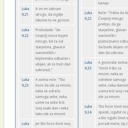
kazuju.
Luka
A on im zabrani
Luka
Reče: "Treba da Si
9,21
strogo, da nigdje
9,22
Čovječji mnogo
nikome to ne govore.
pretrpi, da ga
Luka
Pridodade: "Sin
starješine, glavari
9,22
čovječji mora trpjeti
svećenički i
mnogo, bit će od
pismoznanci odba
starješina, glavara
da bude ubijen i tr
svećeničkih i
dan da uskrsne.
književnika odbačen i
Luka
A govoraše svima
ubijen, ali će treći dan
9,23
"Hoće li tko za
uskrsnuti,"
mnom, neka se
Luka
A svima reče: "Tko
odrekne samoga
9,23
hoće da ide za mnom,
sebe, neka danom
neka se odreče
uzima križ svoj i n
samoga sebe, neka
ide za mnom.
uzme na sebe križ
Luka
Tko hoće život svo
svoj svaki dan i neka
9,24
spasiti, izgubit će 
tako ide za mnom!
a tko izgubi život 
Luka
Jer tko hoće život svoj
poradi mene, taj 