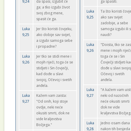
9,24
da spasi, izgubit će
ga spasiti.
ga; a tko izgubi život
Luka
Ta što koristi čovj
svoj zbog mene,
9,25
ako sav svijet
spasit će ga.
zadobije, a sebe
Luka
Jer što koristi čovjeku,
samoga izgubi ili 
9,25
ako dobije sav svijet,
naudi?
a izgubi samoga sebe
Luka
"Doista, tko se zas
i propadne?
9,26
mene i mojih riječi
Luka
Jer tko se stidi mene i
toga će se i Sin
9,26
mojih riječi, toga će se
Čovječji stidjeti k
stidjeti i Sin čovječji,
dođe u slavi svojoj
kad dođe u slavi
Očevoj i svetih
svojoj, Očevoj i svetih
anđela.
anđela.
Luka
"A kažem vam uist
Luka
Kažem vam zaista:
9,27
neki od nazočnih
9,27
"Od onih, koji stoje
neće okusiti smrti
ovdje, neki neće
dok ne vide
okusiti smrti, dok ne
kraljevstva Božjeg
vide kraljevstva
Luka
Jedno osam dana
Božjega."
9,28
nakon tih besjeda