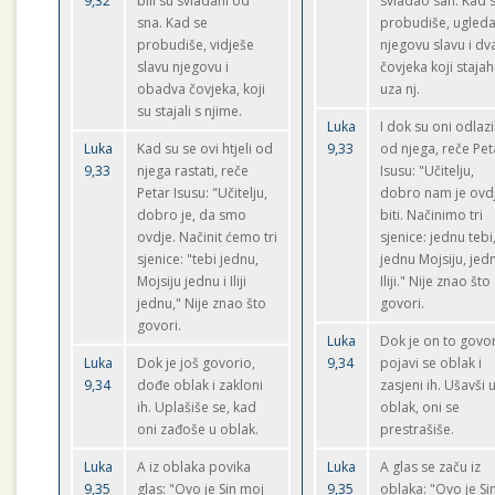
9,32
bili su svladani od
svladao san. Kad 
sna. Kad se
probudiše, ugled
probudiše, vidješe
njegovu slavu i dv
slavu njegovu i
čovjeka koji staja
obadva čovjeka, koji
uza nj.
su stajali s njime.
Luka
I dok su oni odlazi
Luka
Kad su se ovi htjeli od
9,33
od njega, reče Pet
9,33
njega rastati, reče
Isusu: "Učitelju,
Petar Isusu: "Učitelju,
dobro nam je ovd
dobro je, da smo
biti. Načinimo tri
ovdje. Načinit ćemo tri
sjenice: jednu tebi
sjenice: "tebi jednu,
jednu Mojsiju, jed
Mojsiju jednu i Iliji
Iliji." Nije znao što
jednu," Nije znao što
govori.
govori.
Luka
Dok je on to govor
Luka
Dok je još govorio,
9,34
pojavi se oblak i
9,34
dođe oblak i zakloni
zasjeni ih. Ušavši 
ih. Uplašiše se, kad
oblak, oni se
oni zađoše u oblak.
prestrašiše.
Luka
A iz oblaka povika
Luka
A glas se začu iz
9,35
glas: "Ovo je Sin moj
9,35
oblaka: "Ovo je Si