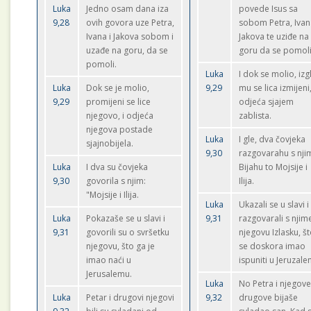
Luka
Jedno osam dana iza
povede Isus sa
9,28
ovih govora uze Petra,
sobom Petra, Ivan
Ivana i Jakova sobom i
Jakova te uziđe na
uzađe na goru, da se
goru da se pomoli
pomoli.
Luka
I dok se molio, izg
Luka
Dok se je molio,
9,29
mu se lica izmijeni
9,29
promijeni se lice
odjeća sjajem
njegovo, i odjeća
zablista.
njegova postade
Luka
I gle, dva čovjeka
sjajnobijela.
9,30
razgovarahu s nji
Luka
I dva su čovjeka
Bijahu to Mojsije i
9,30
govorila s njim:
Ilija.
"Mojsije i Ilija.
Luka
Ukazali se u slavi i
Luka
Pokazaše se u slavi i
9,31
razgovarali s njim
9,31
govorili su o svršetku
njegovu Izlasku, š
njegovu, što ga je
se doskora imao
imao naći u
ispuniti u Jeruzale
Jerusalemu.
Luka
No Petra i njegov
Luka
Petar i drugovi njegovi
9,32
drugove bijaše