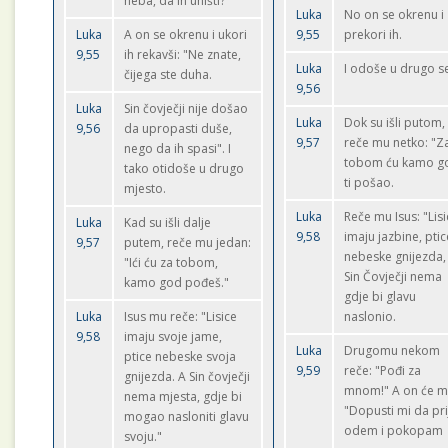
neba, da ih uništi?"
Luka
No on se okrenu i
Luka
A on se okrenu i ukori
9,55
prekori ih.
9,55
ih rekavši: "Ne znate,
Luka
I odoše u drugo se
čijega ste duha.
9,56
Luka
Sin čovječji nije došao
Luka
Dok su išli putom,
9,56
da upropasti duše,
9,57
reče mu netko: "Z
nego da ih spasi". I
tobom ću kamo g
tako otidoše u drugo
ti pošao.
mjesto.
Luka
Reče mu Isus: "Lis
Luka
Kad su išli dalje
9,58
imaju jazbine, ptic
9,57
putem, reče mu jedan:
nebeske gnijezda,
"Ići ću za tobom,
Sin Čovječji nema
kamo god pođeš."
gdje bi glavu
Luka
Isus mu reče: "Lisice
naslonio.
9,58
imaju svoje jame,
Luka
Drugomu nekom
ptice nebeske svoja
9,59
reče: "Pođi za
gnijezda. A Sin čovječji
mnom!" A on će m
nema mjesta, gdje bi
"Dopusti mi da pri
mogao nasloniti glavu
odem i pokopam
svoju."