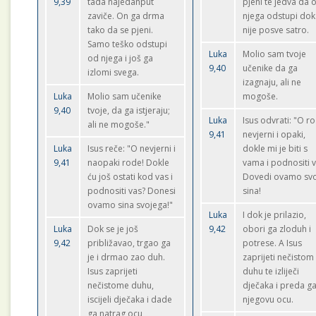
9,39
tada najedanput
pjeni te jedva da 
zaviče. On ga drma
njega odstupi dok
tako da se pjeni.
nije posve satro.
Samo teško odstupi
Luka
Molio sam tvoje
od njega i još ga
9,40
učenike da ga
izlomi svega.
izagnaju, ali ne
Luka
Molio sam učenike
mogoše.
9,40
tvoje, da ga istjeraju;
Luka
Isus odvrati: "O r
ali ne mogoše."
9,41
nevjerni i opaki,
Luka
Isus reče: "O nevjerni i
dokle mi je biti s
9,41
naopaki rode! Dokle
vama i podnositi 
ću još ostati kod vas i
Dovedi ovamo sv
podnositi vas? Donesi
sina!
ovamo sina svojega!"
Luka
I dok je prilazio,
Luka
Dok se je još
9,42
obori ga zloduh i
9,42
približavao, trgao ga
potrese. A Isus
je i drmao zao duh.
zaprijeti nečistom
Isus zaprijeti
duhu te izliječi
nečistome duhu,
dječaka i preda g
iscijeli dječaka i dade
njegovu ocu.
ga natrag ocu