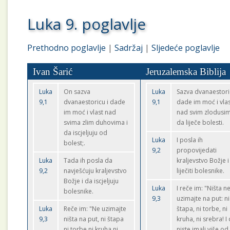
Luka 9. poglavlje
Prethodno poglavlje
|
Sadržaj
|
Sljedeće poglavlje
Ivan Šarić
Jeruzalemska Biblija
Luka
On sazva
Luka
Sazva dvanaestori
9,1
dvanaestoricu i dade
9,1
dade im moć i vla
im moć i vlast nad
nad svim zlodusim
svima zlim duhovima i
da liječe bolesti.
da iscjeljuju od
Luka
I posla ih
bolest;.
9,2
propovijedati
Luka
Tada ih posla da
kraljevstvo Božje i
9,2
navješćuju kraljevstvo
liječiti bolesnike.
Božje i da iscjeljuju
Luka
I reče im: "Ništa n
bolesnike.
9,3
uzimajte na put: ni
Luka
Reče im: "Ne uzimajte
štapa, ni torbe, ni
9,3
ništa na put, ni štapa
kruha, ni srebra! I
ni torbe ni kruha ni
niste imali više od