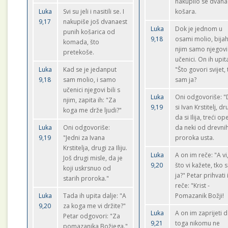
nakupilo se dvana
Luka
Svi su jeli i nasitili se. I
košara.
9,17
nakupiše još dvanaest
Luka
Dok je jednom u
punih košarica od
9,18
osami molio, bijah
komada, što
njim samo njegovi
pretekoše.
učenici. On ih upit
Luka
Kad se je jedanput
"Što govori svijet,
9,18
sam molio, i samo
sam ja?
učenici njegovi bili s
Luka
Oni odgovoriše: 
njim, zapita ih: "Za
9,19
si Ivan Krstitelj, dr
koga me drže ljudi?"
da si Ilija, treći ope
Luka
Oni odgovoriše:
da neki od drevni
9,19
"Jedni za Ivana
proroka usta.
Krstitelja, drugi za Iliju.
Luka
A on im reče: "A vi
Još drugi misle, da je
9,20
što vi kažete, tko
koji uskrsnuo od
ja?" Petar prihvati 
starih proroka."
reče: "Krist -
Luka
Tada ih upita dalje: "A
Pomazanik Božji!
9,20
za koga me vi držite?"
Luka
A on im zaprijeti 
Petar odgovori: "Za
9,21
toga nikomu ne
pomazanika Božjega."