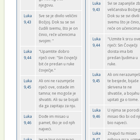
Luka
Svi se zapanjiše z
njegovu.
9,43
veličanstva Božjeg
Luka
Sve se je divilo veličini
Dok su se svi divili
9,43
Božjoj. Dok su se svi
svemu što je činio
čudili svemu, što je on
reče on učenicima
činio, reče učenicima
Luka
"Uzmite k srcu ov
svojim: "
9,44
riječi: Sin Čovječji
Luka
"Upamtite dobro
doista ima biti
9,44
riječi ove: "Sin čovječji
predan ljudima u
bit će predan u ruke
ruke.
čovječje."
Luka
Ali oni nerazumje
Luka
Ali oni ne razumješe
9,45
te besjede, bijaše
9,45
riječi ove, ostade im
skrivena te ne
tamna; ne mogoše je
shvatiše, a bojahu
shvatiti. Ali su se bojali
upitati ga o tome.
da ga zapitaju za nju.
Luka
U njima se porodi
Luka
Dođe im misao u
9,46
misao tko bi od nj
9,46
pamet, tko je od njih
bio najveći.
najveći.
Luka
Znajući tu misao
Luka
Jer je Isus poznavao
9,47
njihova srca, uzm