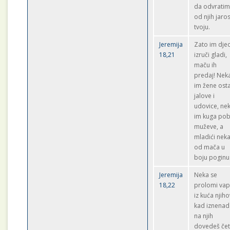
da odvrati
od njih jaros
tvoju.
Jeremija
Zato im dje
18,21
izruči gladi,
maču ih
predaj! Nek
im žene ost
jalove i
udovice, ne
im kuga pob
muževe, a
mladići nek
od mača u
boju poginu
Jeremija
Neka se
18,22
prolomi vap
iz kuća njiho
kad iznenad
na njih
dovedeš če