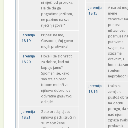
ni riječi od proroka.
Jeremija
A narod mo
Hajde da ga
18,15
mene
pogodimo jezikom, i
zaboravi! K
ne pazimo na sve
prinose
riječi njegove!"
ništavnosti,
Jeremija
Pripazi na me,
posrnuše n
18,19
Gospode, čuj govor
putovima
mojih protivnika!
svojim, na
stazama
Jeremija
Hoće li se zlo vratiti
drevnim, i
18,20
za dobro, kad mi
hode staza
kopaju jamu?
i putem
Spomeni se, kako
neprohodni
san stajao pred
tobom moleći za
Jeremija
I tako su
njihovo dobro, da
18,16
zemlju u
odvratim gnjev tvoj
pustoš obrat
od njih!
na vječnu
porugu, da 
Jeremija
Zato predaj djecu
nad njom
18,21
njihovu gladi, izruči ih
zgraža svaki
sili mača! Žene
prolaznik