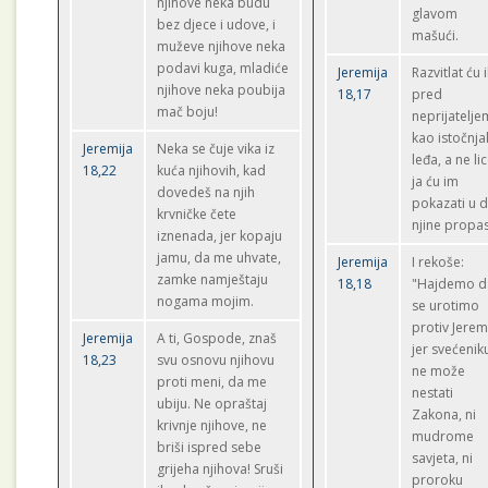
njihove neka budu
glavom
bez djece i udove, i
mašući.
muževe njihove neka
podavi kuga, mladiće
Jeremija
Razvitlat ću 
njihove neka poubija
18,17
pred
mač boju!
neprijatelje
kao istočnja
Jeremija
Neka se čuje vika iz
leđa, a ne lic
18,22
kuća njihovih, kad
ja ću im
dovedeš na njih
pokazati u 
krvničke čete
njine propas
iznenada, jer kopaju
jamu, da me uhvate,
Jeremija
I rekoše:
zamke namještaju
18,18
"Hajdemo d
nogama mojim.
se urotimo
protiv Jerem
Jeremija
A ti, Gospode, znaš
jer svećenik
18,23
svu osnovu njihovu
ne može
proti meni, da me
nestati
ubiju. Ne opraštaj
Zakona, ni
krivnje njihove, ne
mudrome
briši ispred sebe
savjeta, ni
grijeha njihova! Sruši
proroku