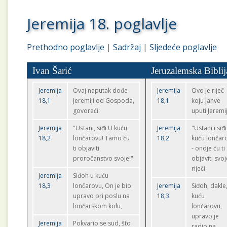
Jeremija 18. poglavlje
Prethodno poglavlje
|
Sadržaj
|
Sljedeće poglavlje
Ivan Šarić
Jeruzalemska Biblij
Jeremija
Ovaj naputak dođe
Jeremija
Ovo je riječ
18,1
Jeremiji od Gospoda,
18,1
koju Jahve
govoreći:
uputi Jeremij
Jeremija
"Ustani, siđi U kuću
Jeremija
"Ustani i siđi
18,2
lončarovu! Tamo ću
18,2
kuću lončar
ti objaviti
- ondje ću ti
proročanstvo svoje!"
objaviti svoj
riječi.
Jeremija
Siđoh u kuću
18,3
lončarovu, On je bio
Jeremija
Siđoh, dakle
upravo pri poslu na
18,3
kuću
lončarskom kolu,
lončarovu,
upravo je
Jeremija
Pokvario se sud, što
radio na