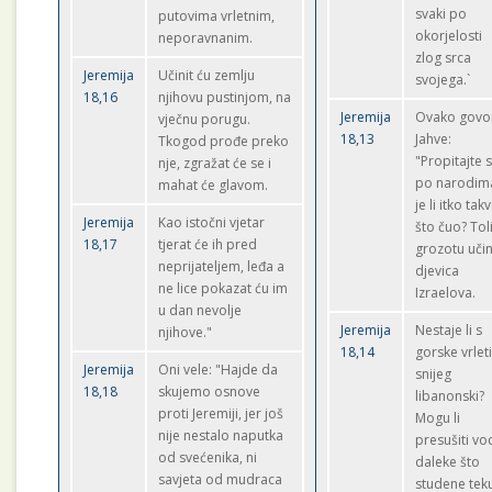
svaki po
putovima vrletnim,
okorjelosti
neporavnanim.
zlog srca
Jeremija
Učinit ću zemlju
svojega.`
18,16
njihovu pustinjom, na
Jeremija
Ovako govo
vječnu porugu.
18,13
Jahve:
Tkogod prođe preko
"Propitajte 
nje, zgražat će se i
po narodim
mahat će glavom.
je li itko tak
Jeremija
Kao istočni vjetar
što čuo? Tol
18,17
tjerat će ih pred
grozotu učin
neprijateljem, leđa a
djevica
ne lice pokazat ću im
Izraelova.
u dan nevolje
Jeremija
Nestaje li s
njihove."
18,14
gorske vrlet
Jeremija
Oni vele: "Hajde da
snijeg
18,18
skujemo osnove
libanonski?
proti Jeremiji, jer još
Mogu li
nije nestalo naputka
presušiti vo
od svećenika, ni
daleke što
savjeta od mudraca
studene tek