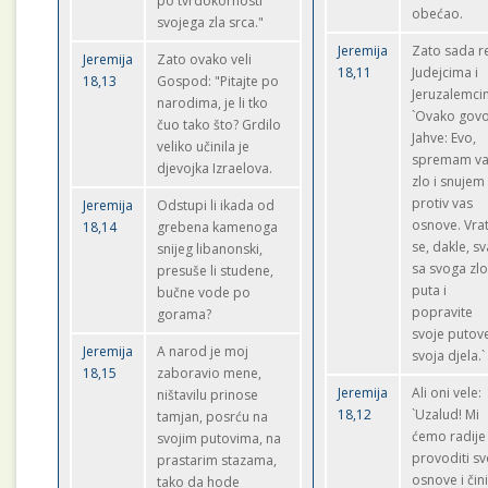
po tvrdokornosti
obećao.
svojega zla srca."
Jeremija
Zato sada r
Jeremija
Zato ovako veli
18,11
Judejcima i
18,13
Gospod: "Pitajte po
Jeruzalemci
narodima, je li tko
`Ovako govo
čuo tako što? Grdilo
Jahve: Evo,
veliko učinila je
spremam v
djevojka Izraelova.
zlo i snujem
protiv vas
Jeremija
Odstupi li ikada od
osnove. Vrat
18,14
grebena kamenoga
se, dakle, sv
snijeg libanonski,
sa svoga zl
presuše li studene,
puta i
bučne vode po
popravite
gorama?
svoje putove
Jeremija
A narod je moj
svoja djela.`
18,15
zaboravio mene,
Jeremija
Ali oni vele:
ništavilu prinose
18,12
`Uzalud! Mi
tamjan, posrću na
ćemo radije
svojim putovima, na
provoditi sv
prastarim stazama,
osnove i čini
tako da hode