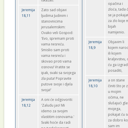
iskazati.
opačina i
zloća, tada 
Jeremija
Zato sad objavi
se ja pokajat
18,11
ljudima Judinim i
za zlo koje 
stanovnicima
bijah
jerusalemskim:
namijenio.
Ovako veli Gospod:
'Evo, spremam proti
Jeremija
Objavim li
vama nesreću.
18,9
kojem naro
Smislio sam proti
ili kojem
vama nesreću i
kraljevstvu,
skovao proti vama
ću ga izgradi
osnovu! Vratite se
posaditi,
ipak, svaki sa svojega
zla puta! Popravite
Jeremija
a on stane
putove svoje i djela
18,10
činiti što je 
svoja!'
u mojim
očima, ne
Jeremija
A oni će odgovoriti:
slušajući gl
18,12
'Zaludu jao! Mi
mojega,
idemo za svojim
pokajat ću s
vlastitim osnovama.'
za dobro ko
Svaki hoće da radi
sam im