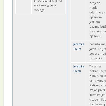
ih, obračunaj s njima
besjede.
u vrijeme gnjeva
Hajde,
svojega!
udarimo ga
njegovim
jezikom i
pazimo bu
na svaku rij
njegovu.
Jeremija
Poslušaj me
18,19
Jahve, i čuj š
govore moji
protivnici.
Jeremija
Ta zar se
18,20
dobro uzvr
zlim? A oni 
jamu kopaju
Sjeti se kako
stajah pred
licem tvojim
u tebe milos
tražim za nji