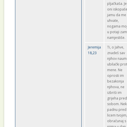
pljačkaša. Je
oni iskopaš
jamu da me
uhvate,
nogama mo
u potaji za
namjestiše.
Jeremija
Ti, o Jahve,
18,23
znadeš sav
njihov naum
ubilački prot
mene. Ne
oprosti im
bezakonja
njihova, ne
izbriši im
grijeha pre
sobom. Nek
padnu pred
licem tvojim
obračunaj s
njima u dan