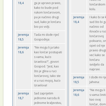
18,4
ga je upravo pravio,
lončarskom
kako to bude pod
kolu.
rukom lončarovom,
pa je načinio drugi
Jeremija
I kako bi se 
sud, kako je lončaru
18,4
sud što bi g
bio po volji.
načinio od
ilovače u ruc
Jeremija
Tada mi dođe riječ
lončarovoj
18,5
Gospodnja:
pokvario, on
opet od nje
Jeremija
"Ne mogu li ja tako
pravio drugi
18,6
kao lončar postupati
već kako se
s vama, kućo
lončaru
Izraelova?", govori
svidjelo da
Gospod. "Jest, kao
napravi.
što je glina u ruci
lončarovoj, tako ste
Jeremija
I dođe mi rij
vi u ruci mojoj, kućo
18,5
Jahvina:
Izraelova!
Jeremija
"Ne mogu li i
Jeremija
Sad zaprijetim
18,6
s vama činiti
18,7
jednome narodu ili
kao ovaj
jednome kraljevstvu,
lončar, dom