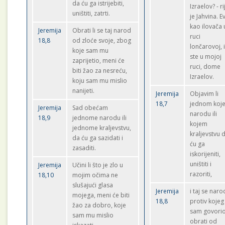
da ću ga istrijebiti,
Izraelov? - ri
uništiti, zatrti.
je Jahvina. E
kao ilovača 
Jeremija
Obrati li se taj narod
ruci
18,8
od zloće svoje, zbog
lončarovoj, i
koje sam mu
ste u mojoj
zaprijetio, meni će
ruci, dome
biti žao za nesreću,
Izraelov.
koju sam mu mislio
nanijeti.
Jeremija
Objavim li
18,7
jednom koj
Jeremija
Sad obećam
narodu ili
18,9
jednome narodu ili
kojem
jednome kraljevstvu,
kraljevstvu 
da ću ga sazidati i
ću ga
zasaditi.
iskorijeniti,
uništiti i
Jeremija
Učini li što je zlo u
razoriti,
18,10
mojim očima ne
slušajući glasa
Jeremija
i taj se naro
mojega, meni će biti
18,8
protiv kojeg
žao za dobro, koje
sam govorio
sam mu mislio
obrati od